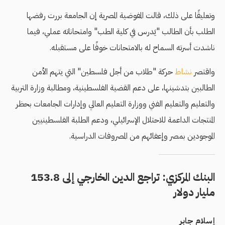
وتعليقًا على ذلك، قالت المفوضية المصرية إن الجامعة بررت رفضها
الطلب بأن الطالب "يَدرس في كلية الطب" وامتحاناته عملي، فيما
ناشدت أسرته السماح له بالامتحانات خوفًا على مستقبله.
واقتصر
نشاط
حركة "طلاب من أجل فلسطين" التي يتهم الأمن
الطالبين بتدشينها، على دعم القضية الفلسطينية، ومطالبة وزارة التربية
والتعليم والتعليم الفني ووزارة التعليم العالي وإدارات الجامعات بحظر
المنتجات الداعمة للاحتلال الإسرائيلي، ودعم الطلبة الفلسطينيين
الموجودين بمصر وإعفائهم من المصروفات الدراسية.
البنك المركزي: تراجع الدين الخارجي إلى 153.8
مليار دولار
إسلام جابر