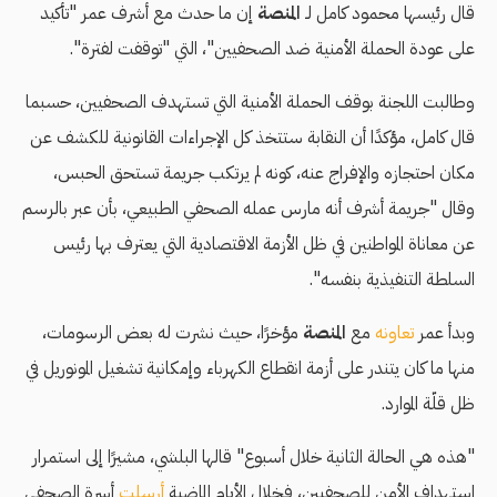
قال رئيسها محمود كامل لـ
المنصة
إن ما حدث مع أشرف عمر "تأكيد
على عودة الحملة الأمنية ضد الصحفيين"، التي "توقفت لفترة".
وطالبت اللجنة بوقف الحملة الأمنية التي تستهدف الصحفيين، حسبما
قال كامل، مؤكدًا أن النقابة ستتخذ كل الإجراءات القانونية للكشف عن
مكان احتجازه والإفراج عنه، كونه لم يرتكب جريمة تستحق الحبس،
وقال "جريمة أشرف أنه مارس عمله الصحفي الطبيعي، بأن عبر بالرسم
عن معاناة المواطنين في ظل الأزمة الاقتصادية التي يعترف بها رئيس
السلطة التنفيذية بنفسه".
وبدأ عمر
تعاونه
مع
المنصة
مؤخرًا، حيث نشرت له بعض الرسومات،
منها ما كان يتندر على أزمة انقطاع الكهرباء وإمكانية تشغيل المونوريل في
ظل قلّة الموارد.
"هذه هي الحالة الثانية خلال أسبوع" قالها البلشي، مشيرًا إلى استمرار
استهداف الأمن للصحفيين، فخلال الأيام الماضية
أرسلت
أسرة الصحفي