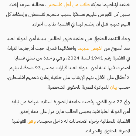
خلفية ارتباطهما بحركة
طلاب من أجل فلسطين
، مطالبة بسرعة إخلاء
سبيل كل المقبوض عليهم تعسفيًا بسبب دعمهم لفلسطين وإسقاط كل
التهم عنهم، قبل أن ينضم لهما في القضية طالبان آخران.
وجاء التنديد الحقوقي على خلفية ظهور الطالبين بنيابة أمن الدولة العليا
بعد أسبوع من
القبض عليهما
واختفائهما قسريًا، حيث أدرجتهما النيابة
في القضية رقم 1941 لسنة 2024، وهي واحدة من ثماني قضايا
أصدرت فيها نيابة أمن الدولة العليا قرارات بحبس 93 شخصًا، بينهم
3 أطفال على الأقل، بتهم الإرهاب على خلفية إعلان دعمهم لفلسطين،
حسب
بيان
للمبادرة المصرية للحقوق الشخصية.
وفي 22 مايو الماضي، رفضت جامعة المنصورة استلام شهادة من نيابة
أمن الدولة العليا تفيد بحبس الطالب مازن دراز على ذمة إحدى
القضايا، للمطالبة بإجراء الامتحانات له داخل محبسه،
وفق
المفوضية
المصرية للحقوق والحريات.