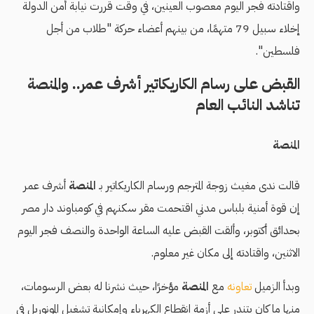
واقتادته فجر اليوم معصوب العينين، في وقت قررت نيابة أمن الدولة
إخلاء سبيل 79 متهمًا، من بينهم أعضاء حركة "طلاب من أجل
فلسطين".
القبض على رسام الكاريكاتير أشرف عمر.. والمنصة
تناشد النائب العام
المنصة
قالت ندى مغيث زوجة المترجم ورسام الكاريكاتير بـ
المنصة
أشرف عمر
إن قوة أمنية بلباس مدني اقتحمت مقر سكنهم في كومباوند دار مصر
بحدائق أكتوبر، وألقت القبض عليه الساعة الواحدة والنصف فجر اليوم
الاثنين، واقتادته إلى مكان غير معلوم.
وبدأ الزميل
تعاونه
مع
المنصة
مؤخرًا، حيث نشرنا له بعض الرسومات،
منها ما كان يتندر على أزمة انقطاع الكهرباء وإمكانية تشغيل المونوريل في