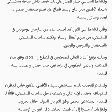
والناشط السياسي حيدر المصدر على باب خيمة داخل ساحة مستشفى
شهداء الأقصى بدير البلح وسط قطاع غزة تضم صحفيين يعملون
لعدة وسائل إعلامية.
وقُتل الناشط على الفور، كما أصيب عدد من النازحين الموجودين في
المستشفى، من بينهم أطفال ونساء. وتكتظ ساحات المستشفى
بالصحفيين والنازحين والمرضى.
وبذلك يرتفع أعداد القتلى الصحفيين في القطاع إلى 163، وفق بيان
للمكتب الإعلامي الحكومي في غزة، نعى خلاله حيدر، واطلعت عليه
المنصة
.
واستنكر المتحدث باسم مستشفى شهداء الأقصى الدكتور خليل الدقران
استهداف الاحتلال الإسرائيلي والقصف داخل ساحات المستشفى، قائلًا لـ
المنصة
"المستشفى محمي وفق القوانين الدولية خلال الحروب
والنزاعات"، مشيرًا إلى أن قصفه يخالف كافة القوانين الإنسانية