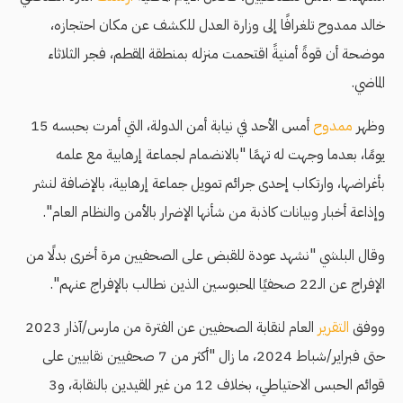
خالد ممدوح تلغرافًا إلى وزارة العدل للكشف عن مكان احتجازه،
موضحة أن قوةً أمنيةً اقتحمت منزله بمنطقة المقطم، فجر الثلاثاء
الماضي.
وظهر
ممدوح
أمس الأحد في نيابة أمن الدولة، التي أمرت بحبسه 15
يومًا، بعدما وجهت له تهمًا "بالانضمام لجماعة إرهابية مع علمه
بأغراضها، وارتكاب إحدى جرائم تمويل جماعة إرهابية، بالإضافة لنشر
وإذاعة أخبار وبيانات كاذبة من شأنها الإضرار بالأمن والنظام العام".
وقال البلشي "نشهد عودة للقبض على الصحفيين مرة أخرى بدلًا من
الإفراج عن الـ22 صحفيًا المحبوسين الذين نطالب بالإفراج عنهم".
ووفق
التقرير
العام لنقابة الصحفيين عن الفترة من مارس/آذار 2023
حتى فبراير/شباط 2024، ما زال "أكثر من 7 صحفيين نقابيين على
قوائم الحبس الاحتياطي، بخلاف 12 من غير المقيدين بالنقابة، و3