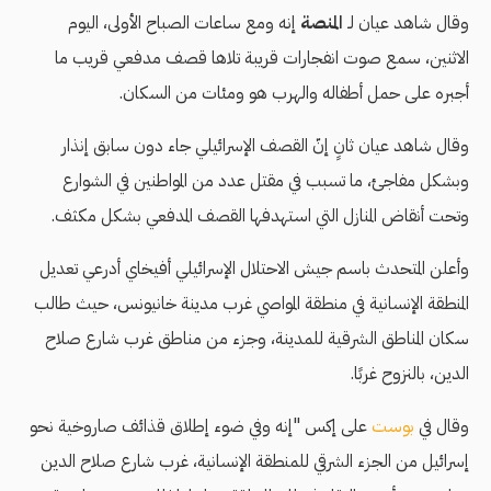
وقال شاهد عيان لـ
المنصة
إنه ومع ساعات الصباح الأولى، اليوم
الاثنين، سمع صوت انفجارات قريبة تلاها قصف مدفعي قريب ما
أجبره على حمل أطفاله والهرب هو ومئات من السكان.
وقال شاهد عيان ثانٍ إنّ القصف الإسرائيلي جاء دون سابق إنذار
وبشكل مفاجئ، ما تسبب في مقتل عدد من المواطنين في الشوارع
وتحت أنقاض المنازل التي استهدفها القصف المدفعي بشكل مكثف.
وأعلن المتحدث باسم جيش الاحتلال الإسرائيلي أفيخاي أدرعي تعديل
المنطقة الإنسانية في منطقة المواصي غرب مدينة خانيونس، حيث طالب
سكان المناطق الشرقية للمدينة، وجزء من مناطق غرب شارع صلاح
الدين، بالنزوح غربًا.
وقال في
بوست
على إكس "إنه وفي ضوء إطلاق قذائف صاروخية نحو
إسرائيل من الجزء الشرقي للمنطقة الإنسانية، غرب شارع صلاح الدين