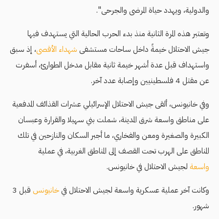
والدولية، ويهدد حياة المرضى والجرحى".
وتعتبر هذه المرة الثانية منذ بدء الحرب الحالية التي يستهدف فيها
جيش الاحتلال خيمةً داخل ساحات مستشفى
شهداء الأقصى
، إذ سبق
واستهداف قبل عدة أشهر خيمة ثانية مقابل مدخل الطوارئ، أسفرت
عن مقتل 4 فلسطينيين وإصابة عدد آخر.
وفي خانيونس، ألقى جيش الاحتلال الإسرائيلي عشرات القذائف المدفعية
على مناطق واسعة شرق المدينة، شملت بني سهيلا والقرارة وعبسان
الكبيرة والصغيرة ومعن والفخاري، ما أجبر السكان والنازحين في تلك
المناطق على الهرب تحت القصف إلى المناطق الغربية، في عملية
واسعة
لجيش الاحتلال في خانيونس.
وكانت آخر عملية عسكرية واسعة لجيش الاحتلال في
خانيونس
قبل 3
شهور.