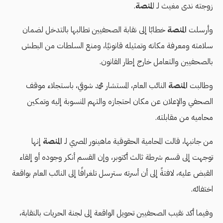
زوجته ندى مغيث لـ ا
لمنصة
.
وأرسلت
المنصة
خطابًا إلى نقابة الصحفيين تطالبها بالتدخل لضمان
سلامته ومعرفة مكانه وتمثيله قانونيًا، ومنع السلطات من البطش
بالصحفيين والتعامل خارج إطار القانون.
وطالبت
المنصة
النائب العام، المستشار محمد شوقي، باستجلاء موقف
الصحفي والإعلان عن مكان احتجازه والتهم المنسوبة إليه وتمكين
محاميه من مقابلته.
من جانبها، قالت المحامية الحقوقية ماهينور المصري لـ
المنصة
إنها
توجهت إلى قسم شرطة ثالث أكتوبر، وإن القسم أنكر وجوده أو إلقاء
القبض عليه، لافتةً إلى أن أسرته سترسل تلغرافًا إلى النائب العام بواقعة
اختفائه.
وفيما أكد نقيب الصحفيين تحويل الواقعة إلى لجنة الحريات بالنقابة،