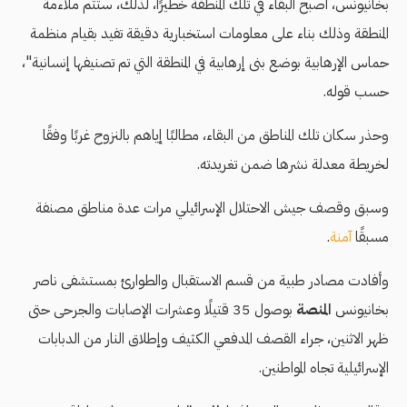
بخانيونس، أصبح البقاء في تلك المنطقة خطيرًا، لذلك، ستتم ملاءمة
المنطقة وذلك بناء على معلومات استخبارية دقيقة تفيد بقيام منظمة
حماس الإرهابية بوضع بنى إرهابية في المنطقة التي تم تصنيفها إنسانية"،
حسب قوله.
وحذر سكان تلك المناطق من البقاء، مطالبًا إياهم بالنزوح غربًا وفقًا
لخريطة معدلة نشرها ضمن تغريدته.
وسبق وقصف جيش الاحتلال الإسرائيلي مرات عدة مناطق مصنفة
مسبقًا
آمنة
.
وأفادت مصادر طبية من قسم الاستقبال والطوارئ بمستشفى ناصر
بخانيونس
المنصة
بوصول 35 قتيلًا وعشرات الإصابات والجرحى حتى
ظهر الاثنين، جراء القصف المدفعي الكثيف وإطلاق النار من الدبابات
الإسرائيلية تجاه المواطنين.