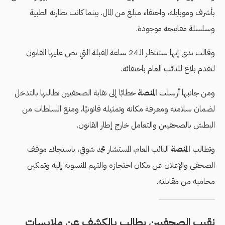
بأشرف وموبايله، واختفاء مبلغ من المال. بينما كانت نظارته الطبية
وسلسلة مفاتيحه موجودة.
وقالت ندى إنها ستنتظر الـ24 ساعة المقبلة التي نص عليها القانون
لتقدم بلاغ للنائب العام باختفائه.
ومن جانبها أرسلت
المنصة
خطابًا إلى نقابة الصحفيين تطالبها بالتدخل
لضمان سلامته ومعرفة مكانه وتمثيله قانونيًا، ومنع السلطات من
البطش بالصحفيين والتعامل خارج إطار القانون.
وتطالب
المنصة
النائب العام، المستشار محمد شوقي، باستجلاء موقف
الصحفي والإعلان عن مكان احتجازه والتهم المنسوبة إليه وتمكين
محاميه من مقابلته.
نقيب الصحفيين يطالب بالكشف عن ملابسات