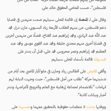
فلسطين"، حسب المحامي الحقوقي خالد علي.
وقال علي لـ
المنصة
إن قائمة المخلى سبيلهم ضمت متهمين في قضايا
دعم فلسطين، من بينهم الطلاب الأربعة زياد البسيوني، مازن دراز، محمد
عبد الله عبد الهادي، ومحمد إبراهيم عبد الفتاح، فضلًا عن متهمين آخرين
في قضايا أخرى منهم مجدي خليفة ومحمد عبد القوي موسى ومحمد عبد
العظيم محمد إبراهيم وعمر محروس محمد علي، قبل أن ينشر على
فيسبوك
قائمة بأسماء المخلى سبيلهم.
وألقي
القبض
على الطالبين زياد ومازن في مايو/أيار الماضي بعد أيام من
تدشينهما حركة "طلاب من أجل فلسطين"، حيث وجهت النيابة لهم
اتهامات "بالانضمام لجماعة إرهابية مع العلم والترويج لأغراضها، ونشر
أخبار وبيانات كاذبة".
ووقتها
نددت
3 منظمات حقوقية بالتحقيق معهما و
حبسهما
على