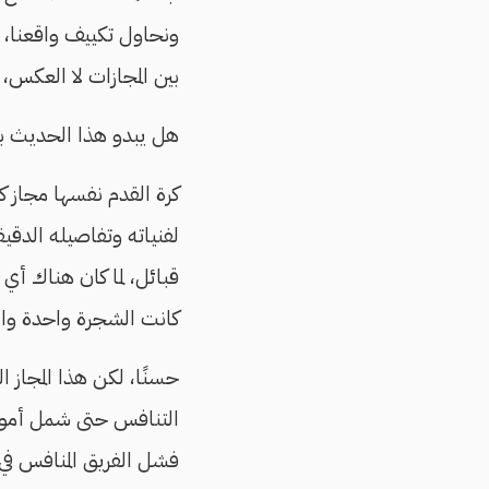
ونحاول تكييف واقعنا، ب
بين المجازات لا العكس،
هل يبدو هذا الحديث بعي
كرة القدم نفسها مجاز كب
لفنياته وتفاصيله الدقيق
قبائل، لما كان هناك أي
كانت الشجرة واحدة والط
حسنًا، لكن هذا المجاز ا
التنافس حتى شمل أمورًا
فشل الفريق المنافس في ض