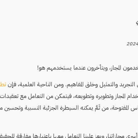
خدمون المجاز، ويتأخرون عندما يستخدمهم هو!
ي التجريد والتمثيل وخلق المفاهيم. ومن الناحية العلمية، فإن
تطو
دام المجاز وتطويره وتطويعه، فيتمكن من التعامل مع تعقيدات 
قواس المفتوحة، من ثَمَّ يمكنه السيطرة الجزئية النسبية وتحسي
أسرى مجازاتنا، ويعز علينا التعامل معها باعتبارها مفارقة للحق