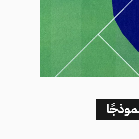
موذجًا