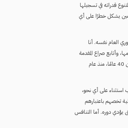
تنوع قدراته في تسجيلها
أمين يشكل خطرًا على أي
ي العام نفسه. أنا
ا، وأتابع صراع المقدمة
والهبوط والمراكز المؤهلة للبطولات القارية والمربع الذهبي وخلافه، وعلاقتي بها تمتد لأكثر من 40 عامًا، منذ عام
 استثناء على أي نحو،
ية تخصهم باعتبارهم
حتى يؤدي دوره. أما التنافس