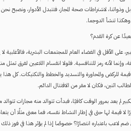
ل وذواتنا، لاشتراطات صحة المجاز، فتتبدل الأدوار، ونصبح نحن 
 وهكذا تنشأ الدوجما.
دًا عن كرة القدم؟
ير، على الأقل في الفضاء العام للمجتمعات البشرية، فالأغلبية لا
ة، وإنما لأنه رمز للتنافسية. فلولا انقسام اللاعبين لفرق تمثل م
 قيمة للركض والمحاورة والتسديد والخطط والتكتيكات. كل هذا يشب
الب اثنين، فكان لا مفر من الاقتتال الدائم.
لكبير لم يعد بمرور الوقت كافيًا، فبدأت تتوالد منه مجازات تتوال
 لا قيمة لها حتى في إطار النشاط نفسه، فما معنى مثلًا أن يتع
م لاعب باعتباره انتصارًا؟ خصوصًا إذا لم يؤثر هذا في فوز ذلك ال