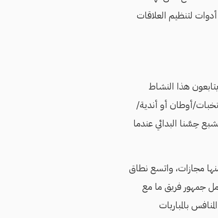
أدوات لتنظيم العلاقات
 يتابعون هذا النشاط
نتخبات/أوطان أو أندية/
ع حِسَّنا البدائي عندما
د منها مجازات، واتسع نطاق
امل جمهور فريق ما مع
منافس بالمباريات