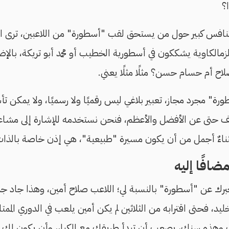
؟
ك تنافس كبير حول من يستحق لقب "أسطورة" من اللاعبين، ترى ا
زمالكاوية يشككون في أسطورية الخطيب أو محمد أبو تريكة، بالإض
لاح أم حسام حسن؟ مثلًا مثلًا يعني.
ورة" مجرد مجاز، تعبير بلاغي ليس رقميًا ولا رسميًا، ولا يمكن 
ف حتى عن الأفضل والأعظم، فنحن نستخدمه للإشارة إلى مشاع
ثناءٌ أجمل من أن يكون مسيرة "طبيعية"، هي إذن خاصة بالذات 
ضافًا إليه
برك عن "أسطورة" بالنسبة لي؛ اللاعب صلاح أمين، وهذا جاد جد
، فحتى اقترابه من الثلاثين لم يكن أمين يلعب في الدوري الممتاز،
وهذه سنك، يصعب أن تبدأ طريقك مع الكبار، وأن يكون لك تاري