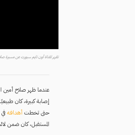
تقرير لقناة أون تايم سبورت عن مسيرة صلاح أمين في 
عندما ظهر صلاح أمين ا
إصابة كبيرة، كان طبيعيً
حتى تخطت
أهدافه
في ا
المستقبل، كان ضمن لائح