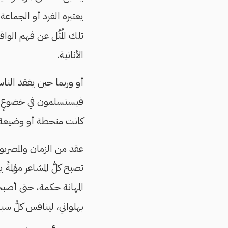
يعتبره الفرد أو الجماعة 
تلك المُثُل عن فهم الوا
الأنانية.
أو وربما حين يفقد النا
فيستسلمون في خضوعٍ تام
كانت منحطة أو وضيعة، وو
عقد من الزمان والمصريو
تصبح كلُّ المشاعر مؤلمةً
المهانة حكمة، حتى أص
بهلواني، لينافس كلُّ سب