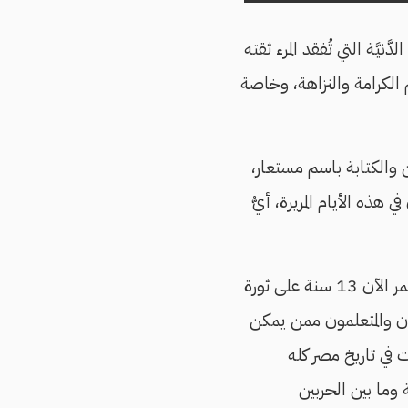
َنيَّة التي تُفقد المرء ثقته
 الكرامة والنزاهة، وخاصة
ن والكتابة باسم مستعار،
 هذه الأيام المريرة، أيُّ
المستمر لعقد من الزمان، لأنه بينما تمر الآن 13 سنة على ثورة
قفون والمتعلمون ممن يمكن
 في تاريخ مصر كله
ورتي عرابي و1919 وانتفاضات الطلبة وما بين الحربين