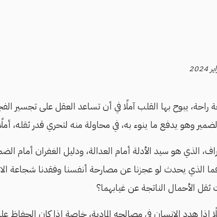
ة راحة، يبوح بها القلب آملًا في أن تساعد العقل على تجسير الف
مير وهو يدفع ما ينوء به، في محاولة منه لتحري قدر ثقله، أملًا ف
راف، الذي هو سيد الأدلة أمام العدالة، ودليل الغفران أمام الض
ما الذي يحدث لو عجزنا عن مصارحة أنفسنا وفقدنا شجاعة الاعت
ثقل الأحمال الناتجة عن غيابهما؟
ًا إذا هدد الإنسان في مصالحه المادية، خاصة إذا كان الحفاظ عل