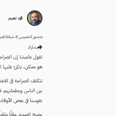
محمد نعيم
منشور الخميس 8 شباط/فبراير 2024
شارك
تقول عاميتنا إن الصراح
هو ممكن، يتكئ عليها الض
تتكثف الصراحة في الاعت
بين الناس ويطمئنهم، ف
نفوسنا في بعض الأوقات 
يصبح الصدق مؤلمًا وثقيل