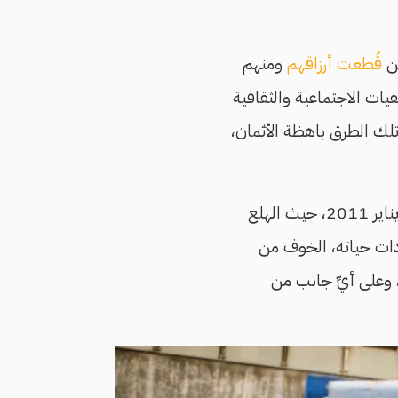
من
قُطعت أرزاقهم
ومنهم
يات الاجتماعية والثقافية
تلك الطرق باهظة الأثمان،
وفي مصر المعاصرة لغم ثالث اسمه الخوف من عفوية الجماهير التي ولدت مع عقدة 28 يناير 2011، حيث الهلع
دات حياته، الخوف من
وعلى أيِّ جانب من