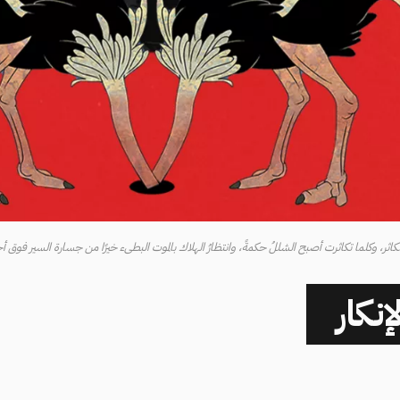
اثر، وكلما تكاثرت أصبح الشللُ حكمةً، وانتظارُ الهلاك بالموت البطىء خيرًا من جسارة السير فوق أ
نكار