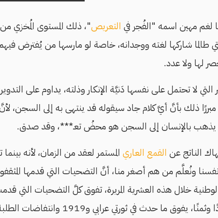
ا لغم مهين اسمه "الفُجر في
التعريص
"، ذلك المستوى المُخزي من الدّ
لتي طالما شاركها لغته ووجدانه، خاصة لو مارسها من يُفترض فيهم
ر لها ولا عدد.
لتي لا تحتمل على نفسها دَنيَّة الإنكار وذلته، يداوم على التدوي
ًا ذلك بأنَّ أيَّ كلام جاد سيقوله قد ينتهى به إلى السجن، لأنَّ في
 يذهب بالإنسان إلى السجن هو محضُ تعـ***، وقد صدق.
نهاك الناتج عن
القمع العاري
َّر أنفسنا ونُعلَّم من هم أصغر منا، أنَّ التضحيات التي قدمها المث
لوطنية خلال هذه العشرية المريرة، تفوق كلَّ التضحيات التي قدمت
مُجتمعًا، كمًّا وكيفًا وعددًا وثمنًا، يفوق ما حدث في ث