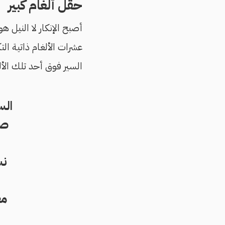
حقل ألغام كبير
أصبح الإنكار لا النيل 
عشرات الألغام ذاتية التك
السير فوق أحد تلك الألغ
الس
صا
نش
مغ