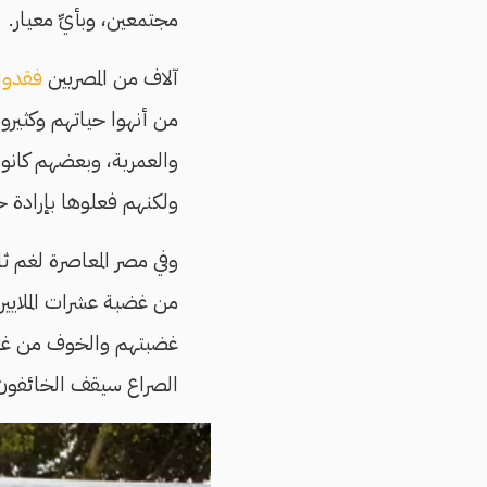
مجتمعين، وبأيِّ معيار.
آلاف من المصريين
فقدوا
من أنهوا حياتهم وكثيرو
والعمرية، وبعضهم كانوا
ولكنهم فعلوها بإرادة ح
من غضبة عشرات الملايي
غضبتهم والخوف من غضبة
الصراع سيقف الخائفون