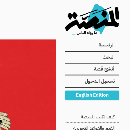
Main
الرئيسية
navigation
البحث
أنشئ قصة
تسجيل الدخول
English Edition
Secondary
كيف تكتب للمنصة
Navigation
القيم والقواعد التحريرية