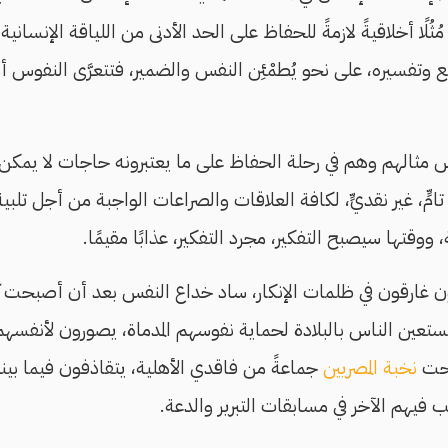
مُثُلًا أخلاقيةً لازمةً للحفاظ على الحد الأدنى من اللياقة الإنسان
قع وتفسيره، على نحو يُطمْئِن النفس والضمير، فتتعرَّى النفوس 
س مثالهم وهم في رحلة الحفاظ على ما يعتبرونه حاجات لا يمكن ا
ٍّ، غير نقديٍّ، لكافة العلاقات والصراعات الواجبة من أجل تلب
قتها سيصبح التفكير، مجرد التفكير، عذابًا مقيمًا.
ن غارقون في ظلمات الإنكار، ساد خداع النفس بعد أن أصبحت كلُّ 
 يستعين الناس بالبلادة لحماية نفوسهم المدماة، يصورون لأنفسهم أ
بحت
نخبة المصريين
جماعةً من فاقدي الأهلية، يتقاذفون فيما بي
ب فيهم الآخر في مسابقات التبرير والدعة.