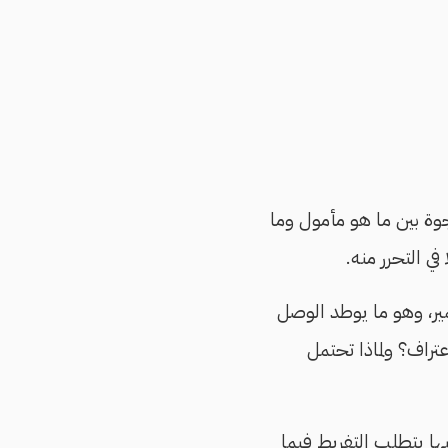
جوة بين ما هو مأمول وما
ي التحرر منه.
مير، وهو ما يوطد الوصل
راف؟ ولماذا تحتمل
يها يتطلب التفريط فيما