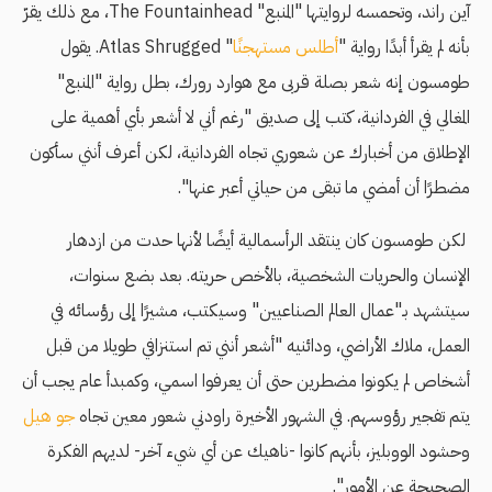
آين راند، وتحمسه لروايتها "المنبع" The Fountainhead، مع ذلك يقرّ
بأنه لم يقرأ أبدًا رواية "
أطلس مستهجنًا
" Atlas Shrugged. يقول
طومسون إنه شعر بصلة قربى مع هوارد رورك، بطل رواية "المنبع"
المغالي في الفردانية، كتب إلى صديق "رغم أني لا أشعر بأي أهمية على
الإطلاق من أخبارك عن شعوري تجاه الفردانية، لكن أعرف أنني سأكون
مضطرًا أن أمضي ما تبقى من حياتي أعبر عنها".
لكن طومسون كان ينتقد الرأسمالية أيضًا لأنها حدت من ازدهار
الإنسان والحريات الشخصية، بالأخص حريته. بعد بضع سنوات،
سيتشهد بـ"عمال العالم الصناعيين" وسيكتب، مشيرًا إلى رؤسائه في
العمل، ملاك الأراضي، ودائنيه "أشعر أنني تم استنزافي طويلا من قبل
أشخاص لم يكونوا مضطرين حتى أن يعرفوا اسمي، وكمبدأ عام يجب أن
يتم تفجير رؤوسهم. في الشهور الأخيرة راودني شعور معين تجاه
جو هيل
وحشود الووبليز، بأنهم كانوا -ناهيك عن أي شيء آخر- لديهم الفكرة
الصحيحة عن الأمور".