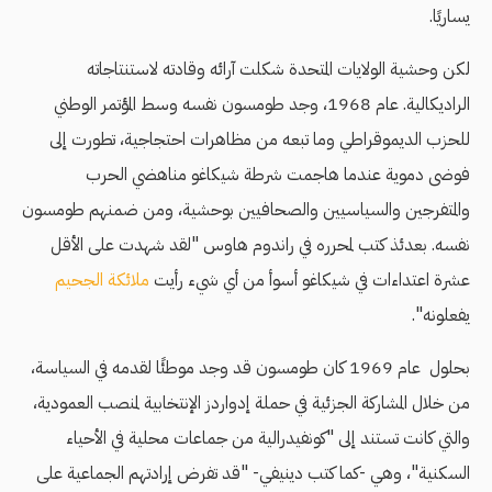
يساريًا.
لكن وحشية الولايات المتحدة شكلت آرائه وقادته لاستنتاجاته
الراديكالية. عام 1968، وجد طومسون نفسه وسط المؤتمر الوطني
للحزب الديموقراطي وما تبعه من مظاهرات احتجاجية، تطورت إلى
فوضى دموية عندما هاجمت شرطة شيكاغو مناهضي الحرب
والمتفرجين والسياسيين والصحافيين بوحشية، ومن ضمنهم طومسون
نفسه. بعدئذ كتب لمحرره في راندوم هاوس "لقد شهدت على الأقل
عشرة اعتداءات في شيكاغو أسوأ من أي شيء رأيت
ملائكة الجحيم
يفعلونه".
بحلول عام 1969 كان طومسون قد وجد موطئًا لقدمه في السياسة،
من خلال المشاركة الجزئية في حملة إدواردز الإنتخابية لمنصب العمودية،
والتي كانت تستند إلى "كونفيدرالية من جماعات محلية في الأحياء
السكنية"، وهي -كما كتب دينيفي- "قد تفرض إرادتهم الجماعية على