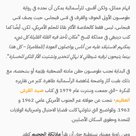
اتهام مماثل، ولكن أقسى، للرأسمالية يمكن أن نجده في رواية
طومسون الأولى الخوف والقرف في لاس فيجاس. حيث يصف لاس
فيجاس، ليس فقط كالخلاصة الأكثر نقاءً للحلم الأمريكي، لكن، أيضًا كما
كتب دينيفي في مملكة المسخ "
مكان تأخذ فيه القلة القليلة كل شيء
يمكنهم الاستيلاء عليه من أناس يواصلون العودة [للمقامرة] – كل هذا
بينما يتيحون ترفيه شيطاني لا نهائي لتخدير وتشتيت الألم المتكرر للخسارة
".
في البداية تجنب طومسون حقن مادته الصحفية بقِيَمِه أو بشخصه، مع
ذلك بقيت آثار واضحة لمناهضة الرأسمالية ظاهرة. كثير من تقاريره
المبكرة –التي جمعت ونشرت عام 1979 في كتاب
صيد القرش
العظيم
- نتجت عن جولاته عبر الجنوب الأمريكي عامي 1962 و
1963. والمواضيع التي تناولتها كانت قضايا الاحتيال وامبريالية الولايات
المتحدة وحقوق السكان الأصليين.
ومن زاوية معينة، نستطيع حتى أن نقرأ
ملائكة الجحيم
كنقد