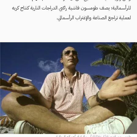
للرأسمالية؛ يصف طومسون فاشية راكبي الدراجات النارية كنتاج كريه
لعملية تراجع الصناعة والإغتراب الرأسمالي.
طومسون قدم نقدًا خفيًا للرأسمالية في أعماله الروائية