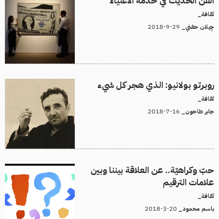
الفن الحديث في خدمة الأغنياء
ثقافة_
29-9-2018
چيلان حفني_
روبرتو بولانيو: الذي هجر كل شيء
ثقافة_
16-7-2018
جابر طاحون_
حبّ وكراهيّة.. عن العلاقة بيننا وبين
علامات الترقيم
ثقافة_
20-3-2018
باسم محمود_