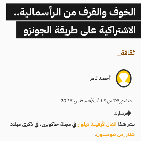
الخوف والقرف من الرأسمالية..
الاشتراكية على طريقة الجونزو
ثقافة
_
أحمد تامر
منشور الاثنين 13 آب/أغسطس 2018
شارك
نشر هذا
المقال
لأرفيند ديلوار
في مجلة جاكوبين، في ذكرى ميلاد
هنتر إس طومسون
.