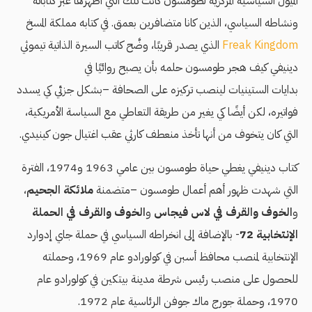
الميول السياسية المركزية لطومسون كانت تلك التي أظهرها عبر كتاباته
ونشاطه السياسي، الذين كانا متضافرين بعمق. في كتابه مملكة المسخ
Freak Kingdom
الذي يصدر قريبًا، وضَّح كاتب السيرة الذاتية تيموثي
دينيفي كيف هجر طومسون حلمه بأن يصبح روائيًا في
بدايات الستينيات لينصب تركيزه على الصحافة –بشكل جزئي كي يسدد
فواتيره، لكن أيضًا كي يغير من طريقة التعاطي مع السياسة الأمريكية،
التي كان يتخوف من أنها تأخذ منعطف كارثي عقب اغتيال جون كينيدي.
كتاب دينيفي يغطي حياة طومسون بين عامي 1963 و1974، الفترة
التي شهدت ظهور أهم أعمال طومسون –متضمنة
ملائكة الجحيم
،
و
الخوف والقرف في لاس فيجاس
و
الخوف والقرف في الحملة
الإنتخابية 72
- بالإضافة إلى انخراطه السياسي في حملة جاي إدوارد
الإنتخابية لمنصب محافظ أسبن في كولورادو عام 1969، وحملته
للحصول على منصب رئيس شرطة مدينة بيتكين في كولورادو عام
1970، وحملة جورج ماك جوفن الرئاسية عام 1972.