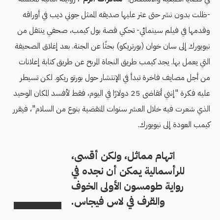
-ظلت بدون نشر حتى عثر عليها صديقه الممثل جوني ديب في أوراقه
وقدمها في فيلم سينمائي- تحكي قصة بول كيمب، صحفي ينتقل من
نيويورك إلى سان خوان (بورتريكو) بحثًا عن الجنة. بعد إغلاق الصحيفة
التي يعمل بها. يجد كيمب طريق النجاة المربح عن طريق كتابة إعلانات
من أجل مصايف فاخرة تبدأ في الإنتشار حول بورتو ريكو. لكن تسيطر
عليه فكرة "إنني أتقاضى 25 دولارًا في اليوم، فقط لأفسد المكان الوحيد
الذي شعرت فيه خلال العشر سنوات المنقضية بنوع من السلام"، فيقرر
كيمب العودة إلى نيويورك.
اتهام مماثل، ولكن أقسى،
للرأسمالية يمكن أن نجده في
رواية طومسون الأولى الخوف
والقرف في لاس فيجاس.