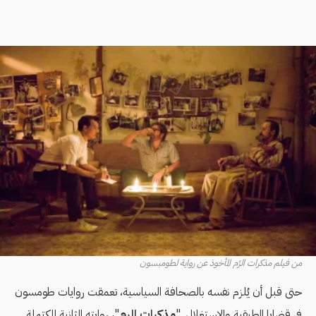
من فيلم مذكرات الرًم المأخوذ عن رواية لطومبسون
حتى قبل أن يُلزم نفسه بالصحافة السياسية، تعمقت روايات طومسون
في قضايا الطبقية والاستغلال. "
مذكرات الرم
"، روايته الثانية المكتملة