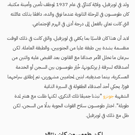
ولد في لويزفيل، ولايّة كنتاكي في عام 1937 لموظف تأمين وأمينة مكتبة،
كان طومسون في المرحلة الثانوية عندما توفي والده، دافعًا بذلك عائلته
التي كانت تعاني بالفعل إلى درجة أدنى في الهرم الإجتماعي.
لابد أن هذا كان قاسيًا بما يكفي في لويزفيل، والتي كانت في ذلك الوقت
منقسمة بشدة بين طبقة عليا من الجنوبيين، والطبقة العاملة. لكن
سرعان ما تخلل الأمر صدامًا مع القانون بعد القبض عليه واثنين من
أصدقائه لسرقة لم يرتكبونها، خُيّر طومسون بين السجن أو الخدمة
العسكرية، بينما صديقيه، ابنين لمحاميين مشهورين، تم إطلاق سراحهما
فورًا. يحكي أحد أصدقاء الطفولة في السيرة الذاتية
الشفهية
جونزو
"نبذنا جميعًا تلك الذكرى، لكنها ظلت مع هنتر لمدة
طويلة". اختار طومسون سلاح القوات الجوية بدلًا من السجن، لكن
ظل مع ذلك في لويزفيل.
لكن طومسون كان ينتقد