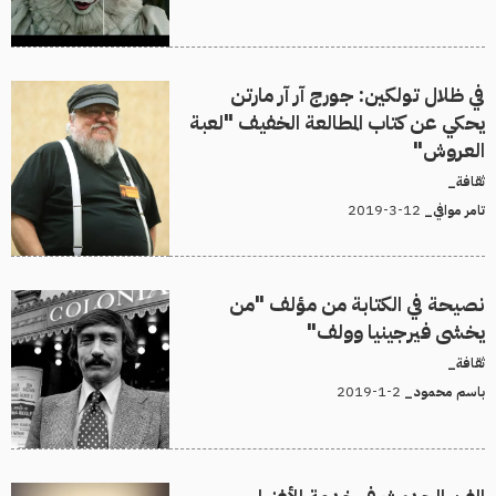
في ظلال تولكين: جورج آر آر مارتن
يحكي عن كتاب المطالعة الخفيف "لعبة
العروش"
ثقافة_
12-3-2019
تامر موافي_
نصيحة في الكتابة من مؤلف "من
يخشى فيرجينيا وولف"
ثقافة_
2-1-2019
باسم محمود_