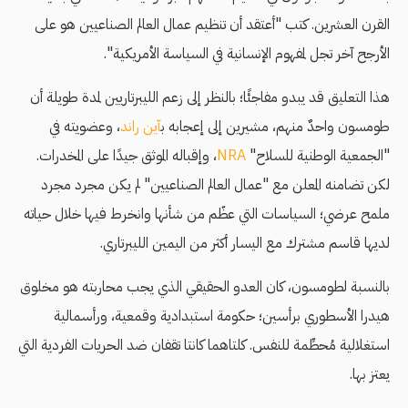
القرن العشرين. كتب "أعتقد أن تنظيم عمال العالم الصناعيين هو على
الأرجح آخر تجل لمفهوم الإنسانية في السياسة الأمريكية".
هذا التعليق قد يبدو مفاجئًا؛ بالنظر إلى زعم الليبرتاريين لمدة طويلة أن
طومسون واحدٌ منهم، مشيرين إلى إعجابه ب
آين راند
، وعضويته في
"الجمعية الوطنية للسلاح"
NRA
، وإقباله الموثق جيدًا على المخدرات.
لكن تضامنه المعلن مع "عمال العالم الصناعيين" لم يكن مجرد مجرد
ملمح عرضي؛ السياسات التي عظّم من شأنها وانخرط فيها خلال حياته
لديها قاسم مشترك مع اليسار أكثر من اليمين الليبرتاري.
بالنسبة لطومسون، كان العدو الحقيقي الذي يجب محاربته هو مخلوق
هيدرا الأسطوري برأسين؛ حكومة استبدادية وقمعية، ورأسمالية
استغلالية مُحطِّمة للنفس. كلتاهما كانتا تقفان ضد الحريات الفردية التي
يعتز بها.