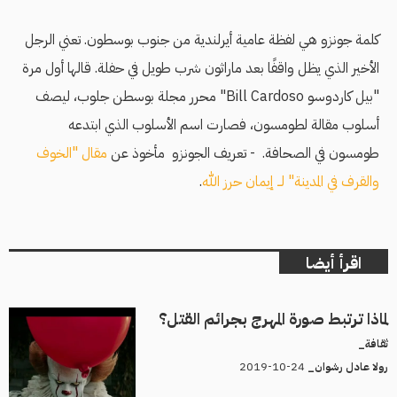
كلمة جونزو هي لفظة عامية أيرلندية من جنوب بوسطون. تعني الرجل
الأخير الذي يظل واقفًا بعد ماراثون شرب طويل في حفلة. قالها أول مرة
"بيل كاردوسو Bill Cardoso" محرر مجلة بوسطن جلوب، ليصف
أسلوب مقالة لطومسون، فصارت اسم الأسلوب الذي ابتدعه
طومسون في الصحافة. - تعريف الجونزو مأخوذ عن
مقال "الخوف
والقرف في المدينة" لــ إيمان حرز الله
.
اقرأ أيضا
لماذا ترتبط صورة المهرج بجرائم القتل؟
ثقافة_
24-10-2019
رولا عادل رشوان_