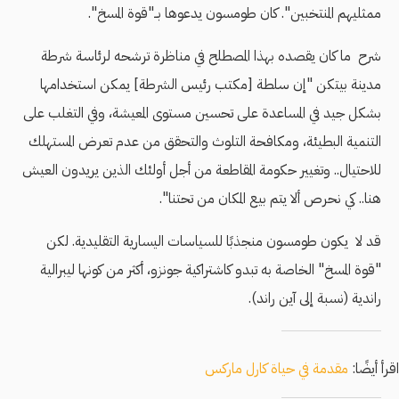
ممثليهم المنتخبين". كان طومسون يدعوها بــ"قوة المسخ".
شرح ما كان يقصده بهذا المصطلح في مناظرة ترشحه لرئاسة شرطة
مدينة بيتكن "إن سلطة [مكتب رئيس الشرطة] يمكن استخدامها
بشكل جيد في المساعدة على تحسين مستوى المعيشة، وفي التغلب على
التنمية البطيئة، ومكافحة التلوث والتحقق من عدم تعرض المستهلك
للاحتيال.. وتغيير حكومة المقاطعة من أجل أولئك الذين يريدون العيش
هنا.. كي نحرص ألا يتم بيع المكان من تحتنا".
قد لا يكون طومسون منجذبًا للسياسات اليسارية التقليدية. لكن
"قوة المسخ" الخاصة به تبدو كاشتراكية جونزو، أكثر من كونها ليبرالية
راندية (نسبة إلى آين راند).
اقرأ أيضًا:
مقدمة في حياة كارل ماركس