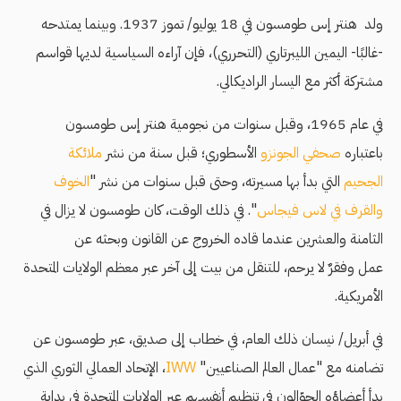
ولد هنتر إس طومسون في 18 يوليو/ تموز 1937. وبينما يمتدحه
-غالبًا- اليمين الليبرتاري (التحرري)، فإن آراءه السياسية لديها قواسم
مشتركة أكثر مع اليسار الراديكالي.
في عام 1965، وقبل سنوات من نجومية هنتر إس طومسون
باعتباره
صحفي الجونزو
الأسطوري؛ قبل سنة من نشر
ملائكة
الجحيم
التي بدأ بها مسيرته، وحتى قبل سنوات من نشر "
الخوف
والقرف في لاس فيجاس
". في ذلك الوقت، كان طومسون لا يزال في
الثامنة والعشرين عندما قاده الخروج عن القانون وبحثه عن
عمل وفقرٌ لا يرحم، للتنقل من بيت إلى آخر عبر معظم الولايات المتحدة
الأمريكية.
في أبريل/ نيسان ذلك العام، في خطاب إلى صديق، عبر طومسون عن
تضامنه مع "عمال العالم الصناعيين"
IWW
، الإتحاد العمالي الثوري الذي
بدأ أعضاؤه الجوّالون في تنظيم أنفسهم عبر الولايات المتحدة في بداية