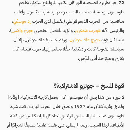
72
. عبر تقاريره الصحفية التي كان يكتبها للرولينج ستونز، هاجم
طومسون بوحشية صاحب المنصب وقتها ريتشارد نيكسون وأغلب
منافسيه من الحزب الديموقراطي (المفضل لدى الحزب
إد موسكي
،
والرئيس الآلة
هوبرت همفري
، والمؤيد للفصل العنصري
جورج والاس
)،
بينما كان يؤيد
جورج ماك جوفرن
. ورغم خسارة ماك جوفرن، إلا أن
سياساته المقترحة كانت راديكالية حقًا؛ بجانب إنهاء حرب فيتنام، كان
يقترح وضع حد أدنى للأجور.
قوة المسخ – جونزو الاشتراكية؟
لا شيء من هذا يعني أن طومسون كان يحمل كارنيه الاشتراكية. [ولأنه]
ولد في ولاية كنتاكي عام 1937 ونضج خلال الحرب الباردة، فقد شهد
طومسون عداء التيار السياسي الرئيسي تجاه كل الراديكاليين من كافة
الأطياف. لهذا السبب، ربما، لم يطلق على نفسه علانية تصنيفًا اشتراكيًا أو