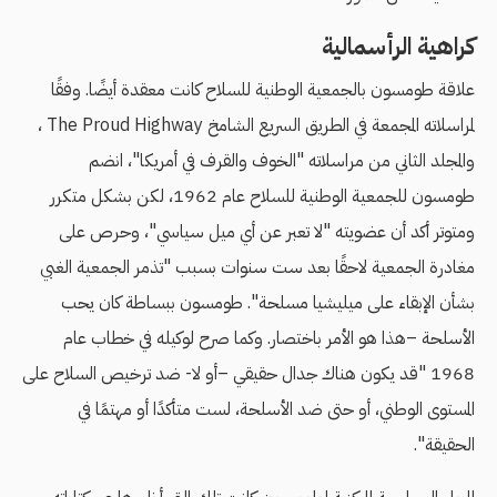
كراهية الرأسمالية
علاقة طومسون بالجمعية الوطنية للسلاح كانت معقدة أيضًا. وفقًا
لمراسلاته المجمعة في الطريق السريع الشامخ The Proud Highway ،
والمجلد الثاني من مراسلاته "الخوف والقرف في أمريكا"، انضم
طومسون للجمعية الوطنية للسلاح عام 1962، لكن بشكل متكرر
ومتوتر أكد أن عضويته "لا تعبر عن أي ميل سياسي"، وحرص على
مغادرة الجمعية لاحقًا بعد ست سنوات بسبب "تذمر الجمعية الغبي
بشأن الإبقاء على ميليشيا مسلحة". طومسون ببساطة كان يحب
الأسلحة –هذا هو الأمر باختصار. وكما صرح لوكيله في خطاب عام
1968 "قد يكون هناك جدال حقيقي –أو لا- ضد ترخيص السلاح على
المستوى الوطني، أو حتى ضد الأسلحة، لست متأكدًا أو مهتمًا في
الحقيقة".