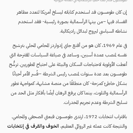
إن كان طومسون قد استخدم كتاباته ليسلخ أمريكا لتعدد مظاهر
الفساد فيها –من بينها الرأسمالية بصورة رئيسية- فقد استخدم
نشاطه السياسي ليروج لبدائل راديكالية.
في عام 1969، كان هو من أقنع جاي إدواردز المحامي المحلي بترشيح
نفسه لمنصب عمدة أسبين، وساعد في صياغة السياسات المقترحة التي
أعطت الأولوية لاحتياجات السكان والبيئة على احتياج المطوريين. ترشُّح
طومسون بعد عدة سنوات لمنصب رئيس الشرطة –فُسر الأمر أحيانًا
بشكل خاطئ كمزحة- كان منطلقًا من منصة مشابهة، كمواجهة تطور
الرأسمالية والتلوث، بينما كان يرفع الرهان أيضًا بأفكار مثل الحد من
تسليح الشرطة وعدم تجريم المخدرات.
باقتراب انتخابات 1972، ارتدى طومسون قبعتي الصحفي والمحامي.
والنتيجة كانت عمله غير الروائي العظيم،
الخوف والقرف في إنتخابات