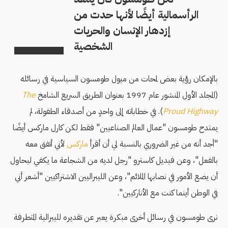
الرأسمالية أيضًا لأنها حدت من
إزدهار الإنسان والحريات
الشخصية
بالإمكان رؤية بعض لمحات من ميول طومسون السياسية في رسائله
(المجلد الأول المنشور عام 1997 بعنوان الطريق السريع الشامخ
The
Proud Highway
). في خطاباته إلى واحدٍ من أصدقاء الطفولة، لم
يمتدح طومسون "عمال العالم الصناعيين" فقط لكن كارل ماركس أيضًا
"أجد أنه من غير الضروري بالنسبة لي أن أقرأ
ماركس
لأني أتفق معه
بالفعل"، وعن فيديل كاسترو "رجل لديه من الشجاعة ما يكفي ليحاول
أن يضع الأمور في نصابها الملائم"، وعن الليبراليين الاشتراكيين "أشعر أني
في الوطن أينما كنت مع الأناركيين".
نرى طومسون في رسائل أخرى مبكرة يعبر عن تقديره لليبرالية المتطرفة