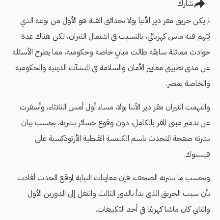
شارك
لم يكن حريق مقر دير اﻷنبا بولا بحدائق القبة هو اﻷول من نوعه الذي
يُتهم فيه ماس كهربائي، بالتسبب في اشتعال النيران، لكن هناك عدة
حوادث مماثلة سابقة طالت مبانٍ خاصة وحكومية، مما يطرح اﻷسئلة
عن مدى تطبيق معايير الأمان والسلامة في المنشآت الدينية والحكومية
والخاصة بمصر.
والتهمت النيران مقر دير اﻷنبا بولا، مساء أول أمس الثلاثاء، وأسفرت
عن تدمير مبنى المقر بالكامل، دون وقوع خسائر بشرية، بحسب بيان
نشرته صفحة المتحدث باسم الكنيسة القبطية اﻷرثوذكسية على
فيسبوك.
وبحسب ما نشرته الصحف، فإن معاينات النيابة لموقع الحدث أفادت
بأن سبب الحريق الذي بدأ بالدور الثالث وانتقل إلى الدورين الأول
والثاني كان ماسًا كهربيًا في أحد التكييفات.