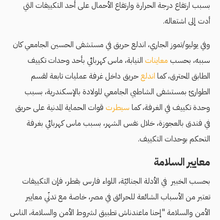
بسبب ارتفاع درجة الحرارة وارتفاع الأحمال على أحد التكييفات التي
أدت إلى اشتعاله.
وفي يوليو/تموز الجاري، اندلع حريق في مستشفى الحسين الجامعي كان
سببه، بحسب
معاينات
النيابة، ماس كهربائي بأحد وحدات تكييف
الطابق المحترق، كما
اندلع
حريق داخل غرفة عمليات تابعة لقسم
الطوارئ بمستشفى الشاطبي الجامعي للولادة باﻹسكندرية، بسبب
وحدة تكييف في الغرفة، كما
سيطرت
قوات الحماية المدنية على حريق
في فندق بالعجوزة، خلال نفس الشهر، بسبب ماس كهربائي بغرفة
التحكم بوحدات التكييف.
معايير السلامة
بحسب الخبير في الأدلة الجنائيّة، اللواء فارس بقطر، فإن التكييفات
تعتبر من الأسباب الشائعة للحرائق في مصر، خاصة مع تدنّي معايير
الأمن والسلامة "إحنا ماعندناش تطبيق لشروط الأمن والسلامة، الناس