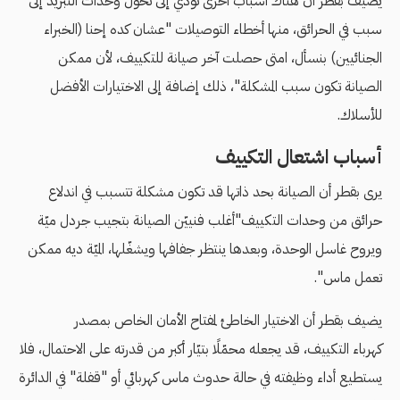
يضيف بقطر أن هناك أسباب أخرى تؤدي إلى تحوّل وحدات التبريد إلى
سبب في الحرائق، منها أخطاء التوصيلات "عشان كده إحنا (الخبراء
الجنائيين) بنسأل، امتى حصلت آخر صيانة للتكييف، لأن ممكن
الصيانة تكون سبب المشكلة"، ذلك إضافة إلى الاختيارات الأفضل
للأسلاك.
أسباب اشتعال التكييف
يرى بقطر أن الصيانة بحد ذاتها قد تكون مشكلة تتسبب في اندلاع
حرائق من وحدات التكييف"أغلب فنييّن الصيانة بتجيب جردل ميّة
ويروح غاسل الوحدة، وبعدها ينتظر جفافها ويشغّلها، الميّة ديه ممكن
تعمل ماس".
يضيف بقطر أن الاختيار الخاطئ لمفتاح الأمان الخاص بمصدر
كهرباء التكييف، قد يجعله محمّلًا بتيّار أكبر من قدرته على الاحتمال، فلا
يستطيع أداء وظيفته في حالة حدوث ماس كهربائي أو "قفلة" في الدائرة