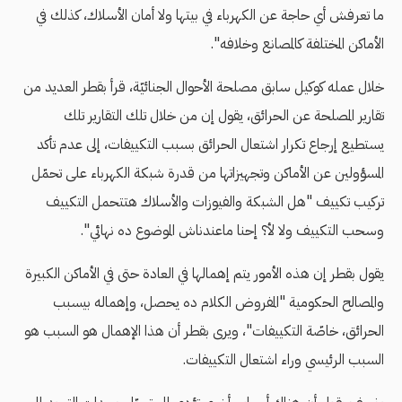
ما تعرفش أي حاجة عن الكهرباء في بيتها ولا أمان الأسلاك، كذلك في
الأماكن المختلفة كالمصانع وخلافه".
خلال عمله كوكيل سابق مصلحة الأحوال الجنائيّة، قرأ بقطر العديد من
تقارير المصلحة عن الحرائق، يقول إن من خلال تلك التقارير تلك
يستطيع إرجاع تكرار اشتعال الحرائق بسبب التكييفات، إلى عدم تأكد
المسؤولين عن الأماكن وتجهيزاتها من قدرة شبكة الكهرباء على تحمّل
تركيب تكييف "هل الشبكة والفيوزات والأسلاك هتتحمل التكييف
وسحب التكييف ولا لأ؟ إحنا ماعندناش الموضوع ده نهائي".
يقول بقطر إن هذه الأمور يتم إهمالها في العادة حتى في الأماكن الكبيرة
والمصالح الحكومية "المفروض الكلام ده يحصل، وإهماله بيسبب
الحرائق، خاصّة التكييفات"، ويرى بقطر أن هذا اﻹهمال هو السبب هو
السبب الرئيسي وراء اشتعال التكييفات.