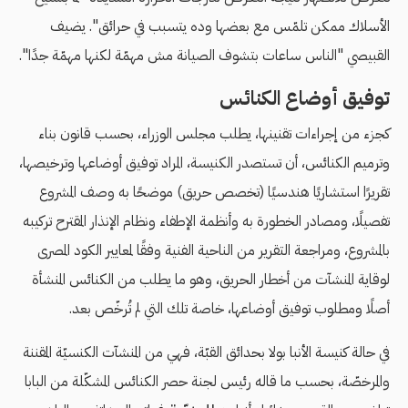
الأسلاك ممكن تلمّس مع بعضها وده يتسبب في حرائق". يضيف
القبيصي "الناس ساعات بتشوف الصيانة مش مهمّة لكنها مهمّة جدًا".
توفيق أوضاع الكنائس
كجزء من إجراءات تقنينها، يطلب مجلس الوزراء، بحسب قانون بناء
وترميم الكنائس، أن تستصدر الكنيسة، المراد توفيق أوضاعها وترخيصها،
تقريرًا استشاريًا هندسيًا (تخصص حريق) موضحًا به وصف المشروع
تفصيلًا، ومصادر الخطورة به وأنظمة الإطفاء ونظام الإنذار المقترح تركيبه
بالمشروع، ومراجعة التقرير من الناحية الفنية وفقًا لمعايير الكود المصرى
لوقاية المنشآت من أخطار الحريق، وهو ما يطلب من الكنائس المنشأة
أصلًا ومطلوب توفيق أوضاعها، خاصة تلك التي لم تُرخّص بعد.
في حالة كنيسة الأنبا بولا بحدائق القبّة، فهي من المنشآت الكنسيّة المقننة
والمرخصّة، بحسب ما قاله رئيس لجنة حصر الكنائس المشكّلة من البابا