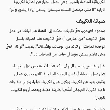
الكهربائيّة الخاصة بالجهاز، وهي فصل الجهاز عن الدائرة الكهربية
المنزلية "لما مش هيفصل السلك هيسخن، يسخن زيادة يبتدي يولّع".
صيانة التكييف
محمود القبيصي، فنّي تكييف، تحدّث إلى
المنصة
عبر الهاتف عن عمل
فنيّي التكييف "من المفترض أن فنّي التكييف عند الصيانة بغسل
الوحدة الداخليّة، والتأكد من الوصلات والأسلاك". يضيف "لو كان الفنّي
مش فاهم ممكن يبوّظ أي حاجة من الحاجات ديه".
يقول القبيصي إنه من المهم أن يتأكد فنّي التكييف من عزل الكهرباء،
قبل عمل الصيانة أو غسل الوحدة الخارجيّة "المفروض إن شغلي
بيكون بعيد عن الكهرباء وبكون عازل الكهرباء قبلها، ولو في ميّة جات
ناحية الكهرباء المفروض أنشّفها بطريقة معيّنة وبعدها أرجع الكهرباء
للجهاز".
يقول القبيصي إنه في حالة التركيب، ففنّي التكييف ليس مسؤولاً عن