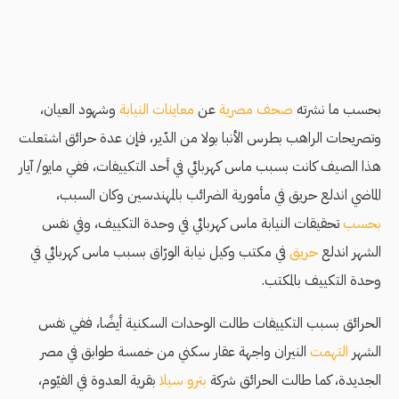
بحسب ما نشرته
صحف مصرية
عن
معاينات النيابة
وشهود العيان،
وتصريحات الراهب بطرس اﻷنبا بولا من الدّير، فإن عدة حرائق اشتعلت
هذا الصيف كانت بسبب ماس كهربائي في أحد التكييفات، ففي مايو/ آيار
الماضي اندلع حريق في مأمورية الضرائب بالمهندسين وكان السبب،
بحسب
تحقيقات النيابة ماس كهربائي في وحدة التكييف، وفي نفس
الشهر اندلع
حريق
في مكتب وكيل نيابة الورّاق بسبب ماس كهربائي في
وحدة التكييف بالمكتب.
الحرائق بسبب التكييفات طالت الوحدات السكنية أيضًا، ففي نفس
الشهر
التهمت
النيران واجهة عقار سكني من خمسة طوابق في مصر
الجديدة، كما طالت الحرائق شركة
بترو سيلا
بقرية العدوة في الفيّوم،