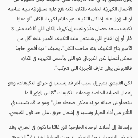
الأحمال الكهربيّة الخاصة بالمكان، لكنه تقع عليه مسؤوليّة تنبيه صاحبه
أو المسؤول عنه، إذا كان التكييف غير ملائم لكهرباء المكان "لو معايا
تكييف سبعة حصان مثلًا ولقيت إن كهرباء المكان اللي أنا فيه مش 3
فاز، أو إن المفتاح اللي هشتغل عليه التكييف الأمبير بتاعه أقل من
الأمبير بتاع التكييف بنبّه صاحب المكان"، يضيف "ديه أقصى حاجة
ممكن أعملها لكن الكهربائي هو اللي بيأسس الكهرباء في المكان،
فالمفروض يبقى عارف الأجهزة اللي هتركب".
لكن القبيصي يشير إلى سبب آخر قد يتسبب في حرائق التكييفات، وهو
إهمال الصيانة الخاصة بوحدات التكييفات "كبّاس الموتور لما ما
بيتعملّوش صيانة دوريّة ممكن ضعطه يعلى" وهو ما قد يتسبب في
التأثير على أداء الجهاز وتسببه في إشعال حريق، على حد قول القبيصي.
وإضافة إلى أسلاك الوحدة الخارجية التي غالبًا ما تكون في الخارج، وقد
تتعرض للانصهار نتيجة التعرض لدرجات الحرارة الشديدة "لما بتسيح