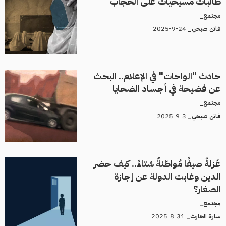
طالبات مسيحيات على الحجاب
مجتمع_
24-9-2025
فاتن صبحي_
حادث "الواحات" في الإعلام.. البحث
عن فضيحة في أجساد الضحايا
مجتمع_
3-9-2025
فاتن صبحي_
عُزلةٌ صيفًا مُواطَنةٌ شتاءً.. كيف حضر
الدين وغابت الدولة عن إجازة
الصغار؟
مجتمع_
31-8-2025
سارة الحارث_