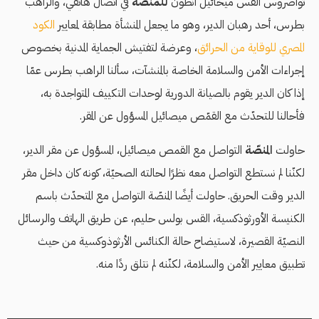
تواضروس القس ميخائيل أنطون
للمنصّة
في اتصال هاتفي، والراهب
بطرس، أحد رهبان الدير، وهو ما يجعل المنشأة مطابقة لمعايير
الكود
المصري للوقاية من الحرائق
، وعرضة لتفتيش الجماية المدنية بخصوص
إجراءات الأمن والسلامة الخاصة بالمنشآت، سألنا الراهب بطرس عمّا
إذا كان الدير يقوم بالصيانة الدورية لوحدات التكييف المتواجدة به،
فأحالنا للتحدّث مع القمّص ميصائيل المسؤول عن المقر.
حاولت
المنصّة
التواصل مع القمص ميصائيل، المسؤول عن مقر الدير،
لكنّنا لم نستطع التواصل معه نظرًا لحالته الصحيّة، كونه كان داخل مقر
الدير وقت الحريق. حاولت أيضًا المنصّة التواصل مع المتحدّث باسم
الكنيسة الأورثوذكسية، القس بولس حليم، عن طريق الهاتف والرسائل
النصيّة القصيرة، لاستيضاح حالة الكنائس الأرثوذوكسية من حيث
تطبيق معايير الأمن والسلامة، لكنّنه لم نتلق ردًا منه.