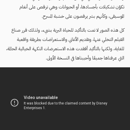
تكوّن تشكيلات بأجسادها، أو الحيوانات وهي ترقص على أنغام
الموسيقى، وكأنهم بشر يرقصون على خشبة المسرح.
كل هذه الصور لا تمت بالتأكيد للحياة البرية بشيء، ولذلك قرر صناع
الفيلم التخلي عنها، وتقديم الأغاني والاستعراضات بطريقة واقعية
للغاية، ولكنها بالتأكيد أفقدت هذه الاستعرضات النكهة الخيالية الحالمة،
التي عرفناها جميعًا وأحببناها في النسخة الأولى.