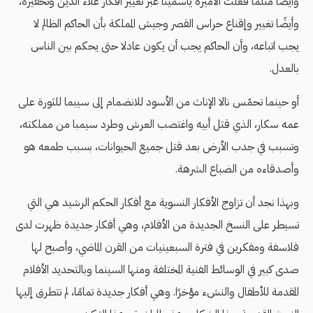
وأيضًا مثلما فعلت الأميرة ياسمينا عبر تغيير أفكار علاء الدين وتحفيزه،
وأيضًا تغيير وإقناع حراس القصر وجيش المملكة بأن الحاكم الظالم لا
يجب اتباعه، وأن الحاكم يجب أن يكون عادلا حتى يحكم بين الناس
بالعدل.
أو حينما تحمّس نالا الإناث من الأسود للانضمام إلى سيبما للثورة على
عمه سكار، الذي قتل أبيه واغتصب العرش وطرد سيمبا من مملكته،
وتسبب في جدب الأرض بعد قتل جميع الحيوانات، بسبب طمعه هو
وأصدقاءه من الضباع الشرهة.
وبهذا نجد أن تزاوج الأفكار النسوية مع أفكار الحكم الرشيد هي التي
تسيطر على النسخ الجديدة من الأفلام، وهي أفكار جديدة ظهرت لدى
فلاسفة ومفكرين في فترة السبعينيات من القرن الماضي، وأصبح لها
صدى كبير في الوسائط الفنية المختلفة ومنها السينما وبالتحديد الأفلام
المقدمة للأطفال والنشء مؤخرًا. وهي أفكار جديدة تمامًا، لم تتطرق إليها