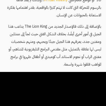
3D أو الواقع الافتراضي
Virtual Reality
، وبذلك لم يعد قانعًا
بالرسوم المتحركة التي كانت لا تهتم كثيرًا بالواقعية، بقدر اهتمامها بفكرة
الاستعانة بالحيوانات عن الإنسان.
بالإضافة إلى ذلك فاﻹصدار الجديد من The Lion King يداعب هذا
الجيل في أمور أخرى أيضًا، بخلاف الشكل الفني حيث لجأ إلى ممثلين
ومغنين جدد، يعرفهم هذا الجيل جيدًا ويحبهم، ومنهم شخصيات
ليس لها علاقة بالتمثيل، مثل مقدمي البرامج التليفزيونية المشاهير، أو
مغنيي الراب أو نجوم الاستاند أب كوميدي أو أطفال ظهروا في برامج
المواهب فلقوا شهرة واسعة.