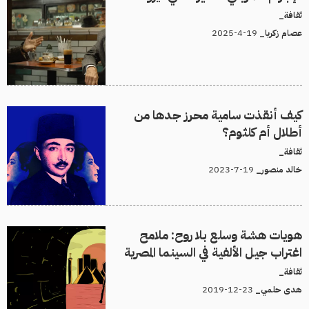
ثقافة_
19-4-2025
عصام زكريا_
كيف أنقذت سامية محرز جدها من
أطلال أم كلثوم؟
ثقافة_
19-7-2023
خالد منصور_
هويات هشة وسلع بلا روح: ملامح
اغتراب جيل اﻷلفية في السينما المصرية
ثقافة_
23-12-2019
هدى حلمي_