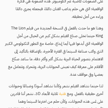
على الصعوبات الماضية عبر الكومبيوتر. هذه الصعوبة هي فكرة
الواقعية؛ التي هي حلم يداعب الفنان دائمًا، فيجعله يجري دائمًا
وراءه من أجل تحقيقه.
وهذا هو ما حدث بالفعل في النسخة الجديدة من فيلم The Lion
King حينما تخلى صناع الفيلم بشكل كبير عن الخيال من أجل
الواقعية؛ التي أبدعوا فيها أيما إبداع، خاصة مع التطور التكنولوجي الكبير
الذي واكب صناعة السينما في الفترة الأخيرة، بالإضافة بالتأكيد إلى
الاهتمام بتصوير الحياة البرية بشكل أكبر وأكثر دقة، ما ساعد صنّاع
اﻷفلام على معرفة كيف تعيش الحيوانات البرية، وتتحرك وتتعامل مع
بعضها وفي مواقف عدة.
لذا حينما نشاهد الفيلم نشعر وكأننا نشاهد أسودًا وضباعًا وحيوانات
أخرى حقيقية بالفعل. ومع
تقنية
ثلاثية الأبعاد 3D، نشعر أننا قادرين
على لمس هذه الحيوانات، وكأن حلم من اخترعا السينما وهما