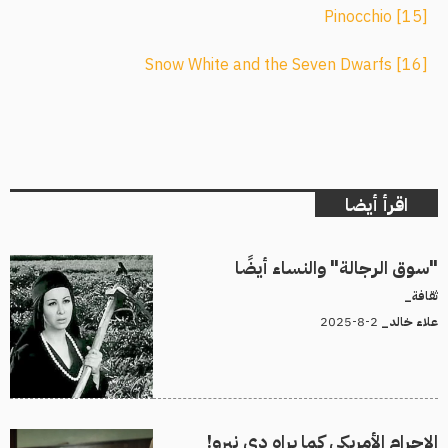
Pinocchio
[15]
Snow White and the Seven Dwarfs
[16]
اقرأ أيضا
"سوق الرجالة" والنساء أيضًا
ثقافة_
2-8-2025
علاء خالد_
الإجرام الأمريكي كما يراه دي نيرو!