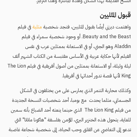
النسخ القديمة بهذا الشكل وهذه المباشرة وهذا التركيز.
قبول المثليين
واهتمت ديزني أيضًا بقبول المثليين، فنجد شخصية
مثلية
في فيلم
Beauty and the Beast. أو وجود شخصية سمراء في فيلم
Aladdin وهو الجني، أو في الاستعانة بممثلين عرب في نفس
الفيلم لأنها حكاية عربية في الأساس مقتبسة من الكتاب الشهير ألف
ليلة وليلة، أو الاستعانة بممثلين من أصول أفريقية في فيلم The Lion
King لأنها قصة تدور أحداثها في أفريقيا.
وكذلك محاربة التنمر الذي يمارس على من يختلفون في الشكل
الجسماني، مثلما يحدث مع بومبا، أحد شخصيات النسخة الجديدة
من فيلم The Lion King الذي حينما ينعته أحد الضباع بأنه سمين
للغاية، يتحول هذه الخنزير البري، المؤمن بفلسفة "هاكونا ماتاتا" التي
تدعو إلى التغاضي عن القلق وحب الحياة، إلى شخصية شجاعة غاضبة