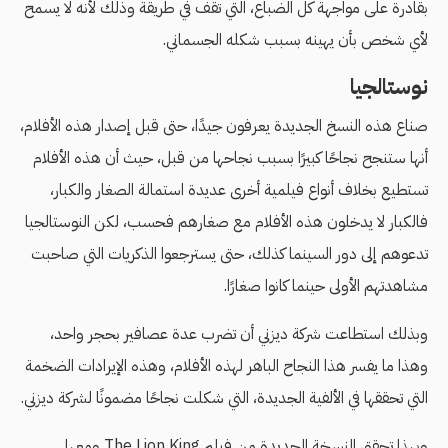
بقادرة على مواجهة كل الضباع، التي تقف في طريقة وذلك لأنه لا يسمح
لأي شخص بأن يهينه بسبب شكله الجسماني.
نوستالجيا
صناع هذه النسخ الجديدة يعرفون جيدًا، حتى قبل إصدار هذه الأفلام،
أنها ستنجح نجاحًا كبيرًا بسبب نجاحها من قبل، حيث أن هذه الأفلام
تستطيع بخلاف أنواع فيلمية أخرى عديدة استمالة الصغار والكبار،
فالكبار لا يدخلون هذه اﻷفلام مع صغارهم فحسب، لكن النوستالجيا
تدعوهم إلى دور السينما كذلك، حتى يسترجعوا الذكريات التي صاحبت
مشاهدتهم اﻷولى حينما كانوا صغارًا.
وبذلك استطاعت شركة ديزني أن تضرب عدة عصافير بحجر واحد،
وهذا ما يفسر هذا النجاح الباهر لهذه الأفلام، وهذه الإيرادات الضخمة
التي تحققها في الألفية الجديدة، التي شكلت نجاحًا مضمونًا لشركة ديزني.
وبهذا تحقق النسخة الجديدة من فيلم The Lion King ومعها