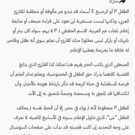
شارك
الطفل P أو الرضيع E أسماء قد تبدو غير مألوفة أو منطقية للقارئ
العربي، ولكنها ليست مستغربة لمن تعود على قراءة صحف أو متابعة
إعلام بلغات غير العربية. الاسم الحقيقي لـ P لا يهم، سواء كان بيتر أو
باتريك أو باركر. ليس مطلوبًا منك كقارئ أن تعلم سوى أنه طفل وقاصر،
له علاقة ما بجريمة يغطيها الإعلام.
الصحفي الذي يكتب الخبر يفهم هذا تمامًا، كذا القارئ الذي يتابع
القضية. كلاهما يدرك حق الطفل في الخصوصية، ويعلم تمام العلم أن
فرصه المستقبلية في حياة كريمة قد تتأثر بارتباط هويته بالأخبار، وأن
انكشافها قد يُلحِق به وبسمعته وصمةً تلتصق به إلى الأبد.
الطفل P محظوظ لأنه لم يولد في مصر. إلا أن الحظ نفسه لم يحالف
الطفل "ش"، الذي تناول الإعلام سيرته في الأسابيع الماضية. لا نعرف
على وجه التحديد إن كانت قضيته قد بدأت على صفحات السوشيال