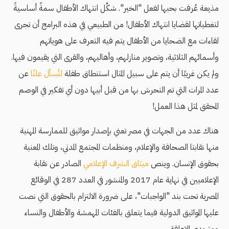
مذيعة عُرفت بحبها لفعل "الخير". شكَّل انتهاك الأطفال سمةً أساسيةً
لتغطياتها لقضايا انتهاك الأطفال! من الطبيعي في هذه البرامج أن تجرى
لقاءات مع الضحايا من الأطفال يتم فيه التعرف على هوياتهم
وأسمائهم الثلاثية، وتصوير منازلهم، وأهاليهم، والقرى التي يقيمون فيها.
ولم يكن غريبًا أن يتم على سبيل المثال استنطاق طفلة
لتُسأل علنًا
عن
عدد المرات التي تم التحرش بها من قبل أبيها دون أي تفكير في الوصم
المحقق لمثل هذا العمل!
هناك عدد من الجهات في مصر تعني بإصدار مواثيق للممارسة المهنية
منها نقابتا الصحافة والإعلام، ومنظمات المجتمع المدني، وتلك المعنية
بحقوق الإنسان. وينص
ميثاق الشرف الإعلامي
الصادر عن نقابة
الإعلاميين في نهاية عام 2017 والمنشور في العدد 287 في الوقائع
المصرية تحت بند "الواجبات"، على ضرورة الالتزام بالحقوق التي نصت
عليها المواثيق الدولية فيما يتعلق بالفئات المهمشة والأطفال والنساء