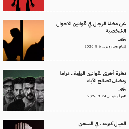
عن مظالم الرجال في قوانين الأحوال
الشخصية
رؤى_
6-5-2026
إلهام عيداروس_
نظرة أخرى لقوانين الرؤية.. دراما
رمضان تصالح الآباء
رؤى_
24-3-2026
تامر أبو عرب_
العيال كبرت.. في السجن