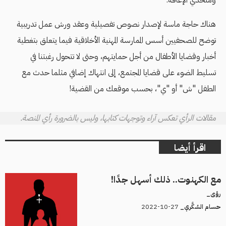
ومتحدي الإعاقة.
هناك حاجة ماسة لإصدار نصوص تفصيلية وعقد ورش عمل تدريبية
توضح للصحفيين أسس الممارسة المهنية الأخلاقية فيما يتعلق بتغطية
أخبار وقضايا الأطفال من أجل حمايتهم، وحتى لا تتحول رغبتنا في
تسليط الضوء على قضايا المجتمع، إلى انتهاك إضافي مثلما حدث مع
الطفل "ش" أو "ي"، بحسب موقعك من القضية!
مقالات الرأي تعكس آراء وتوجهات كتابها، وليس بالضرورة رأي المنصة.
اقرأ أيضا
مع الكهنوت.. ذلك أسهل جدًا!
رؤى_
27-10-2022
حسام السُكَّري_