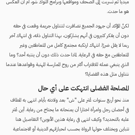
ميديا ثم تسربت إلى الصحف ومواقعها وبرامج التوك شو، أم أن العكس
هو ما حدث.
لكنَّ المؤكد أن جهود الجميع تضافرت لتتناول جريمة وقعت في حقه
دون أن يفكر كثيرون في أنهم يشاركون، بهذا التناول ذاته، في انتهاك آخر
ربما لا يقل ضررًا. انتهاك ارتكبه مجتمع كامل من المتعاطفين وغير
المتعاطفين مع حقه في الرعاية. لماذا حدث ذلك دون أن ينتبه أحد؟ وما
الذي ينبغي عمله للاقتراب أكثر من روح الممارسة المهنية وقواعدها عندما
نتناول مثل هذه القضايا؟
المصلحة الفضلى انتهكت على أي حال
منذ نحو أربع سنوات عُثر على "ش" بعد ولادته بأيام. انتهى به المطاف
في أحضان رجل وامرأة اختارا أن يمنحانه ما يحتاج من رعاية. أين عُثر
عليه بالتحديد؟ وكيف انتهى في رعاية هذين الأبوين؟ التفاصيل هنا
تتباين ويختلف حولها الرواة بحسب انحيازاتهم الدينية أو الاجتماعية