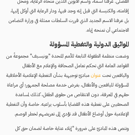
الفضلى. عرفنا اسمه، واسم الأبوين اللذين منحاه الرعاية، ومحل
إقامته، والكنيسة التي قيل إنه وجد فيها، ودار الرعاية التي أوكل إليها،
بل عرفنا الاسم الجديد الذي قررت السلطات ممثلة في وزارة التضامن
الاجتماعي أن تمنحه إياه.
المواثيق الدولية والتغطية المسؤولة
وضعت منظمة الطفولة التابعة للأمم المتحدة "يونيسيف" مجموعةً من
القواعد العامة التي تحكم تعامل الصحافة والإعلام مع الأطفال
واليافعين تحت
عنوان
مبادئ توجيهية بشأن التغطية الإعلامية الأخلاقية
المسؤولة لليافعين واﻷطفال، بغرض خدمة مصلحة الجمهور؛ أي مراعاة
حقهم في المعرفة، دون الانتقاص من حقوق الطفل، كذلك لمساعدة
الصحفيين على تغطية هذه القضايا بأسلوب يراعيه. خاصة وأن التغطية
الإعلامية حول أوضاع الأطفال قد تؤدي إلى تعريضهم لخطر الوصم.
وتنص هذه المبادئ على ضرورة "إيلاء عناية خاصة لضمان حق كل