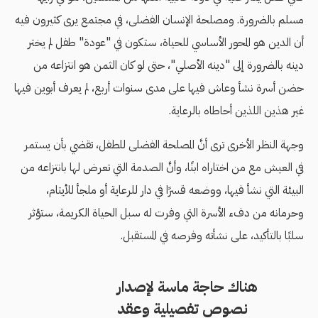
مسلم بالضرورة. ومصلحة الإنسان الفضلى، في مجتمع يرى كثيرون فيه
أن الدين هو المحور الأساسي للحياة، ستكون في "عودة" طفل لم يختر
دينه بالضرورة إلى "دينه الأصلي"، حتى لو كان الثمن هو انتزاعه من
حضن أسرة نشأ وعاش فيها على مدى سنوات أربع، لم يعرف أبوين فيها
غير هذين اللذين أحاطاه بالرعاية.
وجهة النظر الأخرى ترى أنَّ المصلحة الفضلى للطفل، تقضي بأن يستمر
في العيش مع من اختاراه ابنًا، وأنَّ الصدمة التي تعرض لها بانتزاعه من
البيئة التي نشأ فيها، ووضعه قسرًا في دار للرعاية أو ملجأ للأيتام،
وحرمانه من دفء الأسرة التي وفرت له سبل الحياة الكريمة، ستؤثر
سلبًا بالتأكيد، على نشأته وفرصه في المستقبل.
هناك حاجة ماسة لإصدار
نصوص تفصيلية وعقد