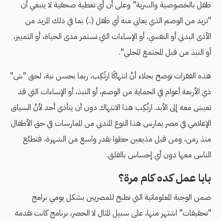
طفل بالخصوصية والسرية" وعلى أن أي تغطية صحفية لا ينبغي أن
"تزيد من الوصم الذي يعاني منه أي طفل (..) بما في ذلك المزيد من
الأذى البدني أو النفسي، أو الإساءات التي تستمر مدى الحياة، أو التمييز،
أو النبذ من قبل المجتمع المحلي".
هذه الفقرات توضح بجلاء أنَّ انتهاكًا ارتُكِب، ربما بحسن نية، لحق "ش"
ذي الأربعة أعوام في الحماية من الوصم، أو النبذ، أو الإساءات التي قد
تعيش معه إلى الأبد. ارتُكِب هذا الانتهاك دون أن يتأذى أحد لأنَّ السياق
الإعلامي في مصر يمارس هذا النوع المتدني من الممارسات في حق الأطفال
منذ زمن، ومن قبل مذيعين حظوا بقدر واسع من الشهرة، فتطبَّع
الناس معها دون أي إحساس بالقلق.
بابا عمل كده كام مرة؟
ضمن الوجبة المعلوماتية التي تطبخ للمصريين بشكل يومي برامج
"تحقيقات" اشتهر منها، على سبيل المثال لا الحصر، برنامج كانت تقدمه