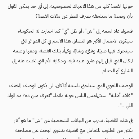
حولها القصة كلها من هذا الانتهاك لخصوصيته. إلى أي حد يمكن القول
بأن وصمة ما ستلحقه بصرف النظر عن مآلات القصة؟
فسواء عاد اسمه إلى "ش"، أو ظل "ي" كما اختارت له الحكومة،
سيكون الاحتمال الأكبر هو التصاق هذا الاسم في كل الدوائر التي
سيتحرك فيها صبيًا، وفتىً، وشابًا، وكهلًا بتلك القصة، ومعها وصمة
المكان الذي قيل إنهم عثروا عليه فيه، وحكاية الأم التي تخلت عنه إلى
الشارع أو الحمام.
الوصف اللغوي الذي سيلحق باسمه أيًا كان، لن يكون الوصف المخفف
"فاقد أهلية". سيتهامس الناس حوله دائما.. "تعرف مين ده؟ ده الواد
اللي ...".
في هذه القضية، تسرب من البيانات الشخصية عن "ش" ما هو أكثر
بكثير من المطلوب للتعامل مع قضيته بدعوى البحث عن مصلحته