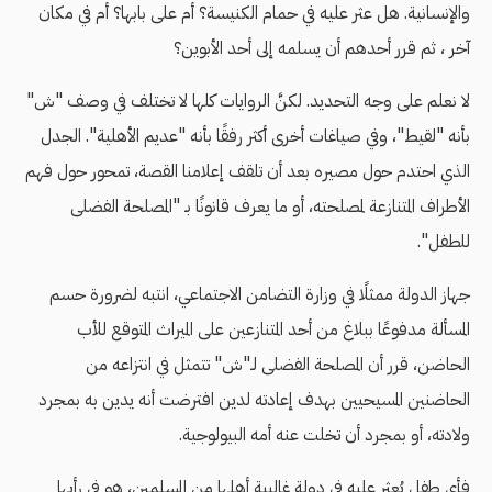
والإنسانية. هل عثر عليه في حمام الكنيسة؟ أم على بابها؟ أم في مكان
آخر ، ثم قرر أحدهم أن يسلمه إلى أحد الأبوين؟
لا نعلم على وجه التحديد. لكنَّ الروايات كلها لا تختلف في وصف "ش"
بأنه "لقيط"، وفي صياغات أخرى أكثر رفقًا بأنه "عديم الأهلية". الجدل
الذي احتدم حول مصيره بعد أن تلقف إعلامنا القصة، تمحور حول فهم
الأطراف المتنازعة لمصلحته، أو ما يعرف قانونًا بـ "المصلحة الفضلى
للطفل".
جهاز الدولة ممثلًا في وزارة التضامن الاجتماعي، انتبه لضرورة حسم
المسألة مدفوعًا ببلاغ من أحد المتنازعين على الميراث المتوقع للأب
الحاضن، قرر أن المصلحة الفضلى لـ"ش" تتمثل في انتزاعه من
الحاضنين المسيحيين بهدف إعادته لدين افترضت أنه يدين به بمجرد
ولادته، أو بمجرد أن تخلت عنه أمه البيولوجية.
فأي طفل يُعثر عليه في دولة غالبية أهلها من المسلمين، هو في رأيها