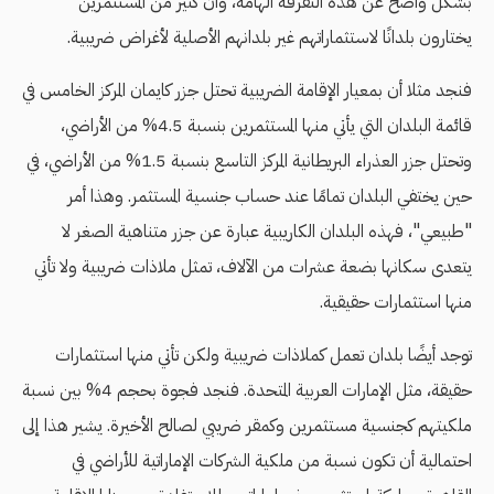
بشكل واضح عن هذه التفرقة الهامة، وأن كثير من المستثمرين
يختارون بلدانًا لاستثماراتهم غير بلدانهم الأصلية لأغراض ضريبية.
فنجد مثلا أن بمعيار الإقامة الضريبية تحتل جزر كايمان المركز الخامس في
قائمة البلدان التي يأتي منها المستثمرين بنسبة 4.5% من الأراضي،
وتحتل جزر العذراء البريطانية المركز التاسع بنسبة 1.5% من الأراضي، في
حين يختفي البلدان تمامًا عند حساب جنسية المستثمر. وهذا أمر
"طبيعي"، فهذه البلدان الكاريبية عبارة عن جزر متناهية الصغر لا
يتعدى سكانها بضعة عشرات من الآلاف، تمثل ملاذات ضريبية ولا تأتي
منها استثمارات حقيقية.
توجد أيضًا بلدان تعمل كملاذات ضريبية ولكن تأتي منها استثمارات
حقيقة، مثل الإمارات العربية المتحدة. فنجد فجوة بحجم 4% بين نسبة
ملكيتهم كجنسية مستثمرين وكمقر ضريبي لصالح الأخيرة. يشير هذا إلى
احتمالية أن تكون نسبة من ملكية الشركات الإماراتية للأراضي في