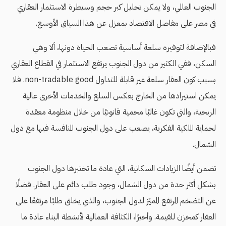
الجنوب العالمي، ولا يمكن تحليل كبر حجم وسيطرة الاستثمار العقاري
في مصر على مفاصل الاقتصاد بمعزل عن هذا السياق الأوسع.
فبالإضافة لتوفيره سلعة أساسية تصعب الحياة دونها، ألا وهي
السكن، ففي الكثير من دول الجنوب يرتفع الاستثمار في القطاع العقاري
بسبب كون العقار سلعة غير قابلة للتداول non-tradable good. فلا
يمكن استيرادها من الخارج بعكس السلع والخدمات الأخرى عالية
الربحية، والتي تكون غالبًا محمية قانونيًا من خلال منظومة معقدة
لحماية الملكية الفكرية، يصعب على دول الجنوب المنافسة فيها مع دول
الشمال.
تضمن أيضًا الزيادات السكانية، التي عادة ما تختبرها دول الجنوب
بشكل أكثر حدة من دول الشمال، وجود طلب دائم على العقار. فضلًا
عن التضخم المرتفع المميّز لدول الجنوب، والذي يخلق طلبًا مرتفعًا على
العقار كمخزن للقيمة. وأخيرًا، الكثافة العمالية لأنشطة البناء عادة ما