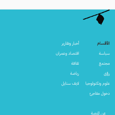
الأقسام
أخبار وتقارير
سياسة
اقتصاد وعمران
مجتمع
ثقافة
رؤى
رياضة
علوم وتكنولوجيا
لايف ستايل
دخول مفاجئ
Footer
عن المنصة