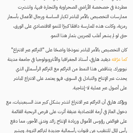
مطردة في خصخصة الأراضي الصحراوية والتجارة فيها، وانتشرت
ممارسات التخصيص بالأمر المباشر لكبار الساسة ورجال الأعمال بأسعار
رمزية، وكانت هذه الممارسة دافعًا كبيرًا للنمو الاقتصادي على الورق،
حتى لو لم يشعر أغلب المصريين بثمار هذا النمو.
كان التخصيص بالأمر المباشر نموذجًا واضحًا على "التراكم عبر الانتزاع"
كما عرَّفه
ديفيد هارفي، أستاذ الجغرافيا والأنثروبولوجيا في جامعة مدينة
نيويورك. يتناقض هذا النمط من التراكم مع التراكم الرأسمالي الذي
يحدث عبر الإنتاج والتبادل في السوق، فهو يعتمد على الانتزاع المباشر
على أصول عبر عملية لا-إنتاجية.
ويؤكد هارفي أن التراكم عبر الانتزاع انتشر بشكل كبير منذ السبعينيات، مع
دخول العالم في أزمة اقتصادية عنيفة أثرت على فرص الربحية القائمة
على فوائض رؤوس الأموال وزيادة الإنتاج زائد وتدني الأجور، مما دفع
رأس المال للتنقيب عن قنوات رأسمالية جديدة لتراكم الثروة. ويشير