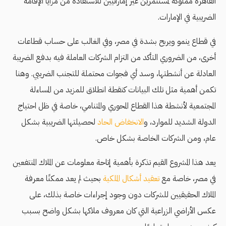
القاهرة مملوكة لمستثمرين غير إماراتيين للاستفادة من مزايا الإقامة
الضريبية في الإمارات.
في قطاع ينمو ويربح بشدة في مصر، وفي الغالب على حساب قطاعات
أخرى، من الضروري التأكد من التزام الشركات العاملة فيه بدفع الضريبة
العادلة عن أنشطتها، وسد أي فجوات محتملة للتجنب الضريبي. وهنا
تكمن أهمية مثل تلك البيانات كنقطة انطلاق للمزيد من المساءلة
المجتمعية لأنشطة هذا القطاع المحوري والمتنامي، خاصة في ظل احتياج
الدولة الشديد للموارد، و
الانخفاض الحاد
لحصيلتها الضريبية بشكل
عام، ومن الشركات الخاصة بشكل خاص.
يعد هذا المشروع القيم تذكرة بأهمية إتاحة معلومات عن الملاك المنتفعين
في مصر، خاصة مع
تعقيد أشكال الملكية
بحيث لم يعد ممكنًا معرفة
الملاك الحقيقيين للشركات دون وجود إجراءات خاصة بذلك، على
عكس الأراضي الزراعية التي كان معروف ملاكها بشكل واضح بسبب