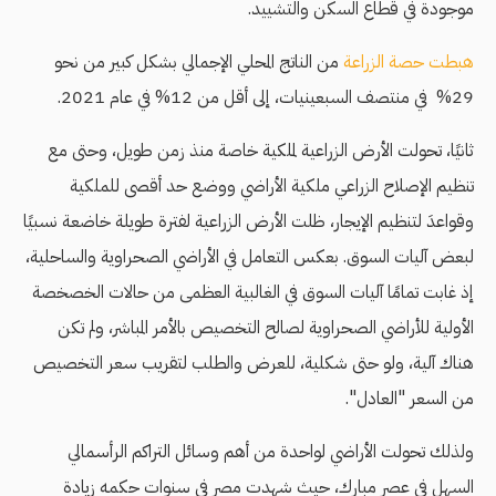
موجودة في قطاع السكن والتشييد.
هبطت حصة الزراعة
من الناتج المحلي الإجمالي بشكل كبير من نحو
29% في منتصف السبعينيات، إلى أقل من 12% في عام 2021.
ثانيًا، تحولت الأرض الزراعية لملكية خاصة منذ زمن طويل، وحتى مع
تنظيم الإصلاح الزراعي ملكية الأراضي ووضع حد أقصى للملكية
وقواعدَ لتنظيم الإيجار، ظلت الأرض الزراعية لفترة طويلة خاضعة نسبيًا
لبعض آليات السوق. بعكس التعامل في الأراضي الصحراوية والساحلية،
إذ غابت تمامًا آليات السوق في الغالبية العظمى من حالات الخصخصة
الأولية للأراضي الصحراوية لصالح التخصيص بالأمر المباشر، ولم تكن
هناك آلية، ولو حتى شكلية، للعرض والطلب لتقريب سعر التخصيص
من السعر "العادل".
ولذلك تحولت الأراضي لواحدة من أهم وسائل التراكم الرأسمالي
السهل في عصر مبارك، حيث شهدت مصر في سنوات حكمه زيادة