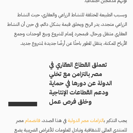
كونهم مدمجين اجتماعيًا.
وبسبب الطبيعة المختلفة للنشاط الزراعي والعقاري، حيث النشاط
الزراعي متجدد، يدر الربح ويخلق قيمة بشكل دائم، في حين أن النشاط
العقاري متنقل ورحال. فبمجرد إتمام المشروع وبيع الوحدات وجمع
الأرباح الممكنة، ينتقل المطور باحثًا عن أرضًا جديدة لمشروع جديد.
تعملق القطاع العقاري في
مصر بالتزامن مع تخلي
الدولة عن دورها في حماية
ودعم القطاعات الإنتاجية
وخلق فرص عمل
يجب التذكير ب
التزامات مصر الدولية
في هذا الصدد،
فانضمام
مصر
للمنتدى العالمي للشفافية وتبادل المعلومات للأغراض الضريبية يضع