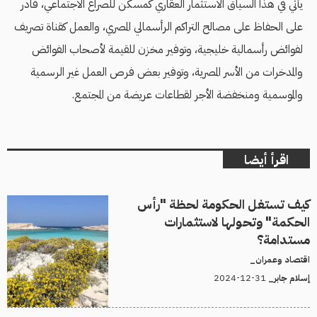
يأتي في هذا السياق الاستثمار العقاري كمسكن للصراع الاجتماعي، قادر
على الحفاظ على مصالح التراكم الرأسمالي المصري، والعمل كقناة تصريف
لفوائض رأسمالية خليجية، وتوفير مخزن للقيمة لأصحاب الفوائض
والمدخرات من الأسر المصرية، وتوفير بعض فرص العمل غير الرسمية
والموسمية ومنخفضة الأجر لقطاعات عريضة من المجتمع.
اقرأ أيضا
كيف تستغل الحكومة لحظة "رأس
الحكمة" وتحولها لاستثمارات
مستدامة؟
اقتصاد وعمران_
31-12-2024
إسلام جابر_