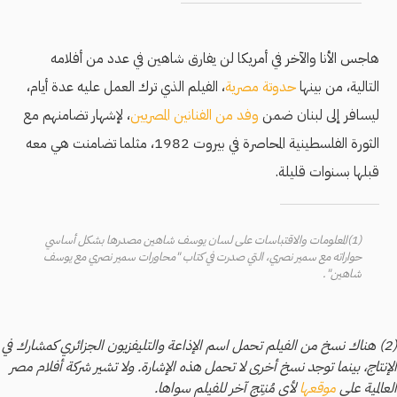
هاجس الأنا والآخر في أمريكا لن يفارق شاهين في عدد من أفلامه
التالية، من بينها
حدوتة مصرية
، الفيلم الذي ترك العمل عليه عدة أيام،
ليسافر إلى لبنان ضمن
وفد من الفنانين المصريين
، لإشهار تضامنهم مع
الثورة الفلسطينية المحاصرة في بيروت 1982، مثلما تضامنت هي معه
قبلها بسنوات قليلة.
(1)المعلومات والاقتباسات على لسان يوسف شاهين مصدرها بشكل أساسي
حواراته مع سمير نصري، التي صدرت في كتاب "محاورات سمير نصري مع يوسف
شاهين".
(2) هناك نسخ من الفيلم تحمل اسم الإذاعة والتليفزيون الجزائري كمشارك في
الإنتاج، بينما توجد نسخ أخرى لا تحمل هذه الإشارة. ولا تشير شركة أفلام مصر
العالمية على
موقعها
لأي مُنتِج آخر للفيلم سواها.