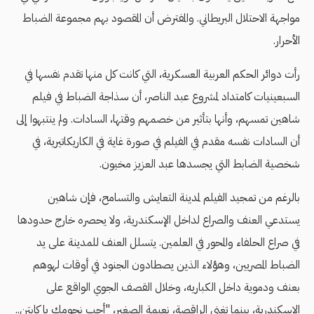
مواجهة الاحتلال البريطاني. والمفترض أن المقصود بهم مجموعة الضباط
الأحرار.
رأت دوائر الحكم العربية العسكرية، التي كانت كل منها تقدم نفسها في
السبعينيات كامتداد لمشروع عبد الناصر، أن سذاجة الضباط في فيلم
شاهين تمسهم، وأنها بتأثير من خصمهم وقتها، السادات. ولم ينتبهوا إلى
أن السادات نفسه مقدم في الفيلم في صورة غاية في الكاريكاتيرية، في
شخصية الضابط التي يجسدها عبد العزيز مخيون.
بالرغم من تمجيد الفيلم لمدينة التعايش والتسامح، فإن شاهين
يستدعي العنف والصراع لداخل الإسكندرية، ولا يحصره خارج حدودها
في صراع الحلفاء والمحور في العلمين. يتسلل العنف للمدينة على يد
الضباط المصريين، وهؤلاء الذين يصطادون الجنود في أوقات لهوهم
بعنف ودموية داخل الكباريه، وخلال القصف الجوي الواقع على
الإسكندرية، بينما تغني الراقصة، نعيمة الصغير، "أحب نجومك يا كابتن..