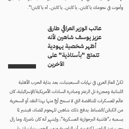
وأموت في نجومك يا كابتن.. يا كابتن.. يا كابتن.. آه يا كابتن!".
عاتب الوزير العراقي طارق
عزيز يوسف شاهين لأنه
أظهر شخصية يهودية
تتمتع "بأستاذية" على
الآخرين
لكنَّ العالم العربي في نهايات السبعينيات، بعد بداية الحرب الأهلية
اللبنانية ومجزرة تل الزعتر ومبادرة السادات الأمريكية/الإسرائيلية، كان
عالَم المعسكرات المتناقضة التي لا تسمح أيٌّ منها بهذا النقد أو السخرية
من الكباتن/الضباط. يدفع ذلك شاهين للهجوم المضاد، فيشير لما
يسميه بـ"فاشية البرجوازية العسكرية"، ويُشهِر أنه كان ناصريًا، وما زال
يحب عبد الناصر، لكنه يرى أن الناصرية وزمن الخمسينيات انتهيا،