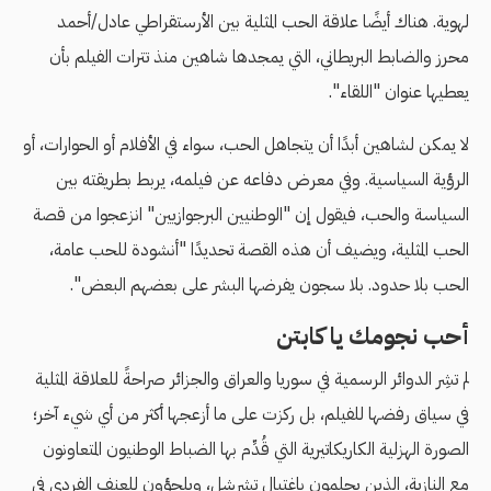
لهوية. هناك أيضًا علاقة الحب المثلية بين الأرستقراطي عادل/أحمد
محرز والضابط البريطاني، التي يمجدها شاهين منذ تترات الفيلم بأن
يعطيها عنوان "اللقاء".
لا يمكن لشاهين أبدًا أن يتجاهل الحب، سواء في الأفلام أو الحوارات، أو
الرؤية السياسية. وفي معرض دفاعه عن فيلمه، يربط بطريقته بين
السياسة والحب، فيقول إن "الوطنيين البرجوازيين" انزعجوا من قصة
الحب المثلية، ويضيف أن هذه القصة تحديدًا "أنشودة للحب عامة،
الحب بلا حدود. بلا سجون يفرضها البشر على بعضهم البعض".
أحب نجومك يا كابتن
لم تشِر الدوائر الرسمية في سوريا والعراق والجزائر صراحةً للعلاقة المثلية
في سياق رفضها للفيلم، بل ركزت على ما أزعجها أكثر من أي شيء آخر؛
الصورة الهزلية الكاريكاتيرية التي قُدِّم بها الضباط الوطنيون المتعاونون
مع النازية، الذين يحلمون باغتيال تشرشل، ويلجؤون للعنف الفردي في