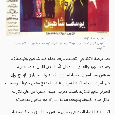
أفلام مصر العالمية
أفيش فيلم "إسكندرية.. ليه؟" ويظهر مخرجه "يوسف شاهين" كمنتج وحيد
للفيلم.
بعد عرضه الافتتاحي، تتصاعد سريعًا حملة ضد شاهين وفيلمه
(1)
،
وتمنعه سوريا والعراق، السوقان الأساسيان اللتان يعتمد عليهما
شاهين بعد السوق المصرية لتسويق أفلامه والاستمرار في الإنتاج. وإن
كان العراق اشتراه، لكنه لم يُعرض فيه، ولم يدفع مقابل حقوقه. وتسحب
الجزائر، المنتج المشترك بنصف ميزانية الفيلم، اسمها من على التترات
خلال هذه الضجة، وتتوقف علاقة الشراكة مع شاهين بعدها
(2)
.
لكن بقية القصة المثيرة هي دخول شاهين بنشاط في حملة صحفية