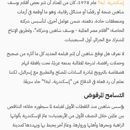
إسكندرية.. ليه؟
عام 1978، كان من المعتاد أن تثير بعض أفلام يوسف
شاهين ضجة أو رفضًا أو مشاكل رقابية، وهو ما أوقعه في أزمات
ومنعطفات حادة، دفعته، ضمن عوامل أخرى، لتأسيس شركته
الخاصة؛ "أفلام مصر العالمية - يوسف شاهين وشركاه"، ولطريق الإنتاج
المشترك مع الجزائر، أول السبعينيات.
لا نعرف هل توقع شاهين أن يُثير فيلمه الجديد كل ما أثاره من ضجيج
وحملات رافضة، لدرجة المطالبة بمنعه عربيًا، تحت يافطة اتهام
فضفاضة بالترويج لمبادرة السادات للصلح والتطبيع مع إسرائيل، لكننا
نعلم أن رد فعله في الدفاع عن "إسكندرية.. ليه؟" جاء سريعًا.
التسامح المرفوض
يؤسس شاهين منذ اللقطات الأولى لفيلمه لما سيطوره خلاله؛ التناقض
بين عالمين خلال النصف الأول من الأربعينيات؛ عالم الإسكندرية بألوانها
الزاهية وبحرها وأهلها وزوارها، وعالم آخر يحيط بها ويهددها كمدينة