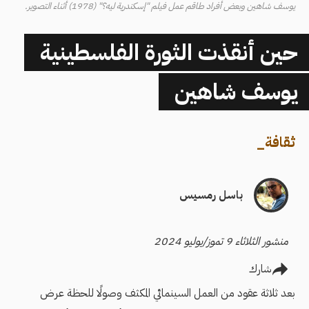
يوسف شاهين وبعض أفراد طاقم عمل فيلم "إسكندرية ليه؟" (1978) أثناء التصوير.
حين أنقذت الثورة الفلسطينية
يوسف شاهين
ثقافة
_
باسل رمسيس
منشور الثلاثاء 9 تموز/يوليو 2024
شارك
بعد ثلاثة عقود من العمل السينمائي المكثف وصولًا للحظة عرض