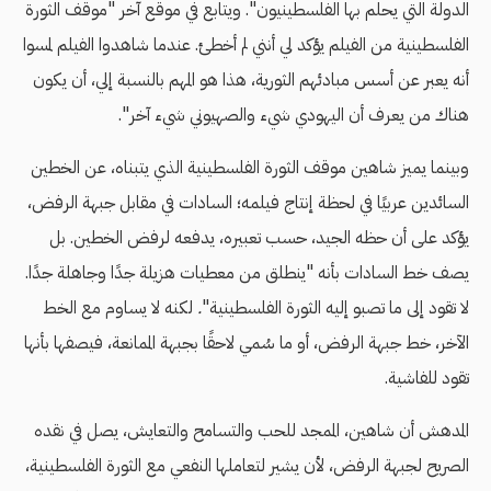
الدولة التي يحلم بها الفلسطينيون". ويتابع في موقع آخر "موقف الثورة
الفلسطينية من الفيلم يؤكد لي أنني لم أخطئ. عندما شاهدوا الفيلم لمسوا
أنه يعبر عن أسس مبادئهم الثورية، هذا هو المهم بالنسبة إلي، أن يكون
هناك من يعرف أن اليهودي شيء والصهيوني شيء آخر".
وبينما يميز شاهين موقف الثورة الفلسطينية الذي يتبناه، عن الخطين
السائدين عربيًا في لحظة إنتاج فيلمه؛ السادات في مقابل جبهة الرفض،
يؤكد على أن حظه الجيد، حسب تعبيره، يدفعه لرفض الخطين. بل
يصف خط السادات بأنه "ينطلق من معطيات هزيلة جدًا وجاهلة جدًا.
لا تقود إلى ما تصبو إليه الثورة الفلسطينية"
.
لكنه لا يساوم مع الخط
الآخر، خط جبهة الرفض، أو ما سُمي لاحقًا بجبهة الممانعة، فيصفها بأنها
تقود للفاشية.
المدهش أن شاهين، الممجد للحب والتسامح والتعايش، يصل في نقده
الصريح لجبهة الرفض، لأن يشير لتعاملها النفعي مع الثورة الفلسطينية،