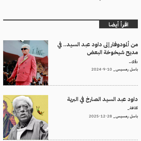
اقرأ أيضا
من ألمودوفار إلى داود عبد السيد.. في
مديح شيخوخة البعض
رؤى_
10-9-2024
باسل رمسيس_
داود عبد السيد الصارخ في البرية
ثقافة_
28-12-2025
باسل رمسيس_