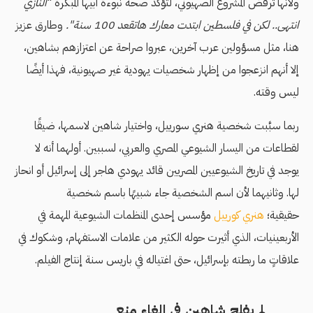
ولأنها ترفض المشروع الصهيوني، لتؤكد صحة نبوءة أبيها المبكرة "
النازي
انتهى.. لكن في فلسطين ابتدت معارك هاتقعد 100 سنة".
وطارق عزيز
هنا، مثل مسؤولين عرب آخرين، عبروا صراحة عن اعتزازهم بشاهين،
إلا أنهم انزعجوا من إظهار شخصيات يهودية غير صهيونية، فهذا أيضًا
ليس وقته.
ربما سبَّبت
شخصية هنري سورييل، واختيار شاهين لاسمها، ضيقًا
لقطاعات من اليسار الشيوعي المصري والعربي، لسببين. أولهما أنه لا
يوجد في تاريخ الشيوعيين المصريين قائد يهودي هاجر إلى إسرائيل أو انحاز
لها. وثانيهما لأن اسم الشخصية جاء شبيهًا باسم شخصية
حقيقية؛
هنري كورييل
مؤسس إحدى المنظمات الشيوعية المهمة في
الأربعينيات، الذي أثيرت حوله الكثير من علامات الاستفهام، وشكوك في
علاقاتٍ ما ربطته بإسرائيل، حتى اغتياله في باريس سنة إنتاج الفيلم.
لم يفلح شاهين في إلغاء منع