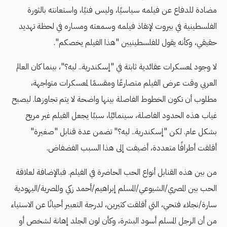
مضادة للدفاع عن فيلمه سياسيًا، وليس فنيًا، واستعانته بالثورة
الفلسطينية في بيروت لإنقاذ فيلمه وسمعته ومساره في لحظة تهديد
حقيقي، وكأنه يقول للفلسطينيين "هذا الفيلم يخصكم".
لا وجود لمعسكرات عقائدية ثابتة في "إسكندرية.. ليه؟"، بينما كان العالم
العربي وقت عرض الفيلم متصارعًا ومقسمًا لمعسكرات متواجهة،
مطلوب أن تكون الخطوط الفاصلة بينها واضحة لا يتم تجاوزها. ليصبح
غياب هذه الحدود الفاصلة، سينمائيًا، سببًا يجعل الفيلم غير مريح
بشكل عام. لكن "إسكندرية.. ليه؟" تضمن عدة قنابل "صغيرة"
أقلقت أطرافًا متعددة، أضيفت إلى هذا السبب الفضفاض.
من بين هذه القنابل أنواع الحب الحاضرة في الفيلم. فبالإضافة لعلاقة
الحب بين المصري/الشيوعي/المسلم إبراهيم/أحمد زكي والمصرية/اليهودية
سارة/نجلاء فتحي، التي أقلقت كثيرين، لدرجة التعبير أحيانًا عن الاستياء
من أن الرجل المسلم أسود البشرة، وكأن لون الجلد إهانة لشخص أو