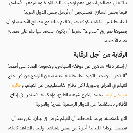
بناءً على مصالحها، دون دعم توجهات تلك الثورة ومشروعها الأساسي
فيما يخص السلاح. فيستهجن أن تُرسل بعض الدول العربية
للفلسطينيين الكلاشينكوف حين يتلاءم ذلك مع مصالح الأنظمة، أو أن
يعطوها صواريخ "سام 2" بشرط أن يكون استخدامها بناء على مصالح
هذه الأنظمة.
الرقابة من أجل الرقابة
لم يُسفر دفاع شاهين عن موقفه السياسي، وهجومه المضاد على أنظمة
"الرفض"، وانحياز الثورة الفلسطينية لفيلمه، عن التراجع عن قرار منع
الفيلم في العراق وسوريا. لكن دفاع الفلسطينيين عن الفيلم، و
جائزة
مهرجان برلين
، منحا المخرج شرعية الطرح، وإمكانية الاستمرار في إنتاج
الأفلام باستقلالية عن الدوائر الرسمية المصرية والعربية.
المثير للدهشة، وربما للضحك، أن الفيلم عُرض في لبنان، لكن بعد أن
قطعت الرقابة اللبنانية أجزاءً من بعض المشاهد، وليس المشاهد كاملة،