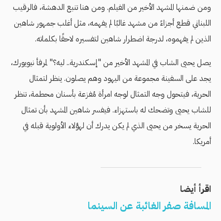
ومن ضمنها المشهد الأخير من الفيلم. ومن هنا تنبع الدهشة، فالرقيب
اللبناني قطع أجزاءً من مشهد غالبًا لم يفهمه، مثل أغلب جمهور شاهين
الذين لم يفهموه، لدرجة اضطرار شاهين لتفسيره لاحقًا بكلماته.
يصل يحيى الشاب في المشهد الأخير من "إسكندرية.. ليه؟" لمرفأ نيويورك،
يجد على السفينة مجموعة من اليهود وهم يصلون. ينظر لتمثال
الحرية، فيتحول وجه التمثال لوجه امرأة مُفزعة بأسنان محطمة، تنظر
للشاب يحيى وتضحك له باستهزاء. فيفسر شاهين المشهد بأن تمثال
الحرية يسخر من يحيى الذي لم يكن يدرك أن لهؤلاء الأولوية قبله في
أمريكا.
اقرأ أيضا
المسافة صفر الغائبة عن السينما