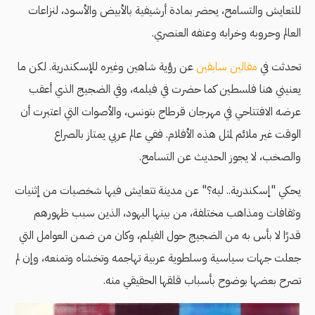
للتعايش والتسامح، يحضر بمادة أرشيفية بالأبيض والأسود، لنزاعات
العالم وحروبه وخرابه وعنفه العنصري.
تحدثت في
مقالين
سابقين
عن رؤية شاهين وغيره للإسكندرية. لكن ما
يعنيني هنا فلسطين كما حضرت في فيلمه، وفي الضجيج الذي أعقب
عرضه الافتتاحي في مهرجان قرطاج بتونس، والأصوات التي
اعتبرت أن
الوقت غير ملائم لمثل هذه الأفلام. ففي عالم عربي يمتاز بالصراع
والصخب، لا يجوز الحديث عن التسامح.
يحكي "إسكندرية.. ليه؟" عن مدينة تتعايش فيها شخصيات من إثنيات
وثقافات ومذاهب مختلفة، من بينها اليهود، الذين سبب ظهورهم
قدرًا لا بأس به من الضجيج حول الفيلم، وكان من ضمن العوامل التي
جعلت جهات سياسية وسلطوية عربية تهاجمه وتخشاه وتمنعه، وإن لم
تصرح بعضها بوضوح بأسباب قلقها الحقيقي منه.