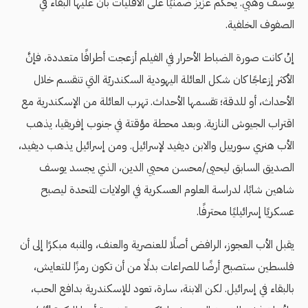
يوسف وهبي. يحكم عزيز ضمنيًا على الأقليات بأن عليها البقاء في
الصفوف الخلفية.
إنْ كانت صورة الضباط الأحرار في الفيلم أزعجت أطرافًا متعددة، فإنَّ
الأكثر إزعاجًا كان شكل العائلة اليهودية السكندريّة التي تنقسم خلال
الأحداث، أو للدقة؛ تقسمها الأحداث. تهرب العائلة من الإسكندرية مع
اقتراب الجيوش النازية. وبعد محطة مؤقتة في جنوب إفريقيا، يذهب
الأب هنري سورييل والابن ديفيد لإسرائيل. ومن إسرائيل يذهب ديفيد،
الصديق السابق ليحيى/محسن محيي الدين، الذي يجسد يوسف
شاهين شابًا، لدراسة العلوم العسكرية في الولايات المتحدة ليصبح
عسكريًا إسرائيليًا محترفًا.
يقبل الأب العجوز، الرافض أصلًا للعنصرية والعنف، والمنبه مبكرًا إلى أن
فلسطين ستصبح أرضًا للصراعات بدلًا من أن تكون رمزًا للتعايش،
بالبقاء في إسرائيل. لكن الابنة، سارة، تعود للإسكندرية بدافع الحب،