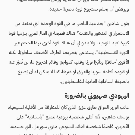
ويرفض أن يحلم بمشروع ثورة ناصرية جديدة.
يقول شاهين "بعد عبد الناصر، ما هي القوة الموحدة التي تمنعنا من
الاستمرار في التدهور والتفتت؟ هناك قطيعة في العالم العربي يلزمها قوة
كبيرة تعيد التوحيد، ولا يبدو لي أن هناك قوة أخرى بهذا الحجم غير
الثورة الفلسطينية"
.
يستدعي بتصريحه الطرف الأضعف سلطويًا، لكنه
الأقوى أخلاقيًا وتأثيرًا ثوريًا وقتها، كمواجهٍ وقائدٍ لمشروع ما، لن تُعبَّر عنه
أو تقوده أنظمة سوريا والعراق أو غيرها، كما لا يمكن له أن يُصبغ
بالصبغة الساداتية المعادية للفلسطينيين.
اليهودي صهيوني بالضرورة
عاتب الوزير العراقي طارق عزيز، الذي كان للمفارقة من الأقلية المسيحية،
يوسف شاهين، لأنه أظهر شخصية يهودية تتمتع "بأستاذية" على
الآخرين، قاصدًا شخصية القائد الشيوعي هنري سورييل، التي جسدها