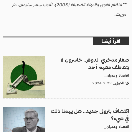
**النظام القوي والدولة الضعيفة (2005)، تأليف سامر سليمان، دار
ميريت.
اقرأ أيضا
صغار مدخري الدولار.. خاسرون لا
يتعاطف معهم أحد
اقتصاد وعمران_
29-2-2024
محمد الخولي_
اكتشاف بترولي جديد.. هل يهمنا ذلك
في شيء؟
اقتصاد وعمران_