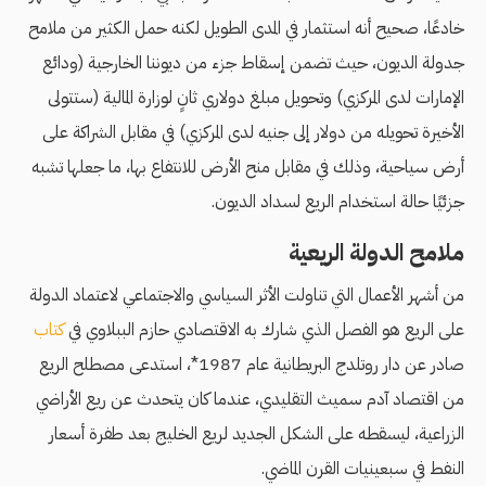
خادعًا، صحيح أنه استثمار في المدى الطويل لكنه حمل الكثير من ملامح
جدولة الديون، حيث تضمن إسقاط جزء من ديوننا الخارجية (ودائع
الإمارات لدى المركزي) وتحويل مبلغ دولاري ثانٍ لوزارة المالية (ستتولى
الأخيرة تحويله من دولار إلى جنيه لدى المركزي) في مقابل الشراكة على
أرض سياحية، وذلك في مقابل منح الأرض للانتفاع بها، ما جعلها تشبه
جزئيًا حالة استخدام الريع لسداد الديون.
ملامح الدولة الريعية
من أشهر الأعمال التي تناولت الأثر السياسي والاجتماعي لاعتماد الدولة
على الريع هو الفصل الذي شارك به الاقتصادي حازم الببلاوي في
كتاب
صادر عن دار روتلدج البريطانية عام 1987*، استدعى مصطلح الريع
من اقتصاد آدم سميث التقليدي، عندما كان يتحدث عن ريع الأراضي
الزراعية، ليسقطه على الشكل الجديد لريع الخليج بعد طفرة أسعار
النفط في سبعينيات القرن الماضي.