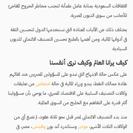
الاتفاقات السعودية بمثابة عامل طمأنة لتجنب مخاطر الخروج المفاجئ
للأجانب من سوق الديون المصرية.
يختلف ذلك عن الآليات المعتادة التي تستخدمها الدول لتحسين الثقة
في أدواتها المالية، ومن أهمها بالطبع تحسين التصنيف الائتماني للديون
السيادية.
كيف يرانا العالم وكيف نرى أنفسنا
على عكس حالة الابتهاج التي تبدو على المسؤولين المصريين عند لقائهم
بقادة ممالك النفط، يبدو وزراء المالية في حالة
امتعاض
من تعليقات
وكالات التصنيف السلبية على الاقتصاد المصري، ما يوحي بأن مسؤولينا
أكثر قدرة على التفاهم مع الخليج من السوق العالمية.
منذ بدء التصنيف الائتماني لمصر قبل نحو ثلاثة عقود، لم تضع أي من
الوكالات الثلاث الأشهر،
موديز
وستاندرد آند بورز
وفيتش
، مصر، في