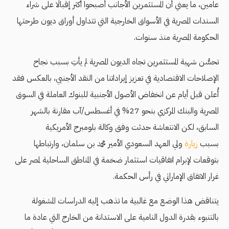
عامين، ما يعني أن المستثمرين الأجانب أصبحوا أكثر إقبالًا على شراء
السندات المصرية في الأسواق الخارجية التي تتداول أوراق ديون طرحتها
الحكومة المصرية منذ سنوات.
تحسُّن شهية المستثمرين تجاه الديون المصرية لم يأتِ بسبب نجاح
الإصلاحات الاقتصادية في تعزيز إيراداتنا من النقد الأجنبي، بالعكس فقد
أُعلن قبل أيام عن انخفاض الأصول الأجنبية للبنوك العاملة في السوق
المصرية والبنك المركزي بنحو 27% في أغسطس/آب مقارنة بالشهر
السابق، لكن الانتعاشة حدثت وفق وكالة بلومبرج الأمريكية
بسبب
زيارة
ولي العهد السعودي الأمير محمد بن سلمان، وارتباطها
بتوقعات لإبرام اتفاقيات استثمار ضخمة في المناطق الساحلية لمصر على
غرار الاتفاق الإماراتي في رأس الحكمة.
يتناقض هذا الوضع مع غالبية ما تذهب إليه الدراسات المشغولة
بالتنبوء بقدرة الدول النامية على الاستدانة من الخارج التي عادة ما