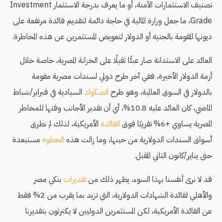
تصنيف الاستثمارات الآمنة، أو ما يعرف بدرجة الاستثمار Investment
Grade، ما جعل وزارة المالية في حاجة دائمة لتقديم فائدة مرتفعة على
ديونها المقومة بالجنيه أو الدولار لتعويض المستثمرين عن هذه المخاطرة.
العائد على الاستدانة صار عبئًا ثقيلًا على الخزانة المصرية، خاصة خلال
أزمة الدولار الأخيرة، ففي آخر طرح دولي لسندات مصرية مقومة
بالدولار في السوق العالمية، وهو طرح
الصكوك
السيادية في فبراير/شباط
الماضي، كان العائد عليه 10.8%، أي أن تقدير الأجانب وقتها للمخاطر
المصرية يساوي +6% تقريبًا فوق
الفائدة
الأمريكية، لذلك لم نطرق
أسواق السندات الدولارية من حينها، وما زالت هذه
الخطوة
مستبعدة
حتى يناير/كانون الثاني المقبل.
قد لا نرى أنفسنا بهذا السوء، يظهر ذلك من
تقديرات
بنكي مصر
والأهلي لفائدة الشهادات الدولارية، التي تزيد بما يقرب من 2% فقط
عن الفائدة الأمريكية، لكن المستثمرين الدوليين لا يكترثون بتقديرنا