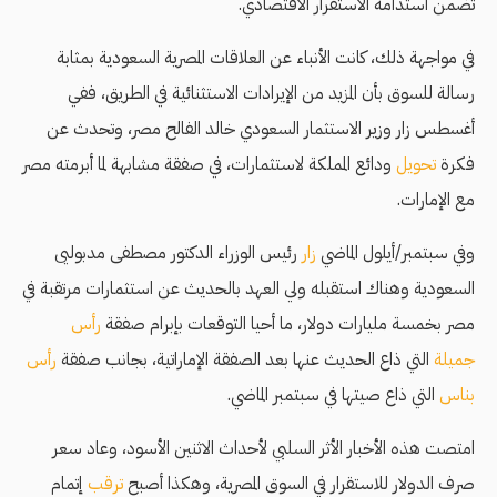
تضمن استدامة الاستقرار الاقتصادي.
في مواجهة ذلك، كانت الأنباء عن العلاقات المصرية السعودية بمثابة
رسالة للسوق بأن المزيد من الإيرادات الاستثنائية في الطريق، ففي
أغسطس زار وزير الاستثمار السعودي خالد الفالح مصر، وتحدث عن
فكرة
تحويل
ودائع المملكة لاستثمارات، في صفقة مشابهة لما أبرمته مصر
مع الإمارات.
وفي سبتمبر/أيلول الماضي
زار
رئيس الوزراء الدكتور مصطفى مدبوليى
السعودية وهناك استقبله ولي العهد بالحديث عن استثمارات مرتقبة في
مصر بخمسة مليارات دولار، ما أحيا التوقعات بإبرام صفقة
رأس
جميلة
التي ذاع الحديث عنها بعد الصفقة الإماراتية، بجانب صفقة
رأس
بناس
التي ذاع صيتها في سبتمبر الماضي.
امتصت هذه الأخبار الأثر السلبي لأحداث الاثنين الأسود، وعاد سعر
صرف الدولار للاستقرار في السوق المصرية، وهكذا أصبح
ترقب
إتمام