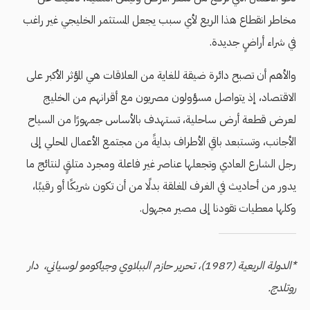
مخاطر انقطاع هذا الريع لأي سبب يجعل المستثمر الخليجي غير راغب
في شراء أراضٍ جديدة.
والأهم أن تصبح دائرة ضيقة للغاية من العلاقات هي المؤثر الأكبر على
الاقتصاد، إذ يتواصل مسؤولون مصريون مع أقرانهم من الخليج
لعرض قطعة أرض ساحلية، تستهدف بالأساس جمهورًا من السياح
الأجانب، وتستبعد باقي الأطراف بدايةً من مجتمع الأعمال المحلي إلى
رجل الشارع العادي وتجعلها عناصر غير فاعلة ومجرد متلقٍ لنتائج ما
يدور من أحاديث في الغرف المغلقة بدلًا من أن تكون شريكًا أو رقيبًا،
وكلها معطيات تقودنا إلى مصير مجهول.
*الدولة الريعية (1987)، تحرير حازم الببلاوي وجياكومو لوسياني، دار
روتلدج.