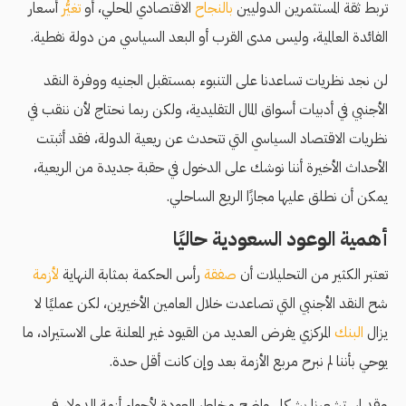
تربط ثقة المستثمرين الدوليين
بالنجاح
الاقتصادي المحلي، أو
تغيُّر
أسعار
الفائدة العالمية، وليس مدى القرب أو البعد السياسي من دولة نفطية.
لن نجد نظريات تساعدنا على التنبوء بمستقبل الجنيه ووفرة النقد
الأجنبي في أدبيات أسواق المال التقليدية، ولكن ربما نحتاج لأن ننقب في
نظريات الاقتصاد السياسي التي تتحدث عن ريعية الدولة، فقد أثبتت
الأحداث الأخيرة أننا نوشك على الدخول في حقبة جديدة من الريعية،
يمكن أن نطلق عليها مجازًا الريع الساحلي.
أهمية الوعود السعودية حاليًا
تعتبر الكثير من التحليلات أن
صفقة
رأس الحكمة بمثابة النهاية
لأزمة
شح النقد الأجنبي التي تصاعدت خلال العامين الأخيرين، لكن عمليًا لا
يزال
البنك
المركزي يفرض العديد من القيود غير المعلنة على الاستيراد، ما
يوحي بأننا لم نبرح مربع الأزمة بعد وإن كانت أقل حدة.
وقد استشعرنا بشكل واضح مخاطر العودة لأجواء أزمة الدولار في