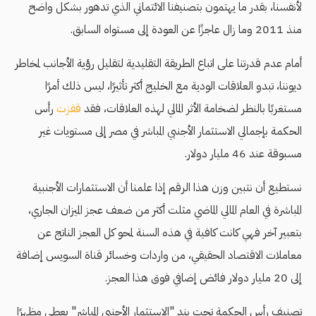
لأنفسنا، بقدر ما يهتمون بتصنيفنا الائتماني الذي تدهور بشكل واضح
منذ 2011 وما زال عاجزًا عن العودة إلى مستواه السابق.
أمام عدم قدرتنا على اتباع الطريقة التقليدية لتقليل رؤية الأجانب لمخاطر
ديوننا، تبدو العلاقات الودية مع الخليج أكثر تأثيرًا، ليس ذلك أمرًا
مستغربًا بالنظر لضخامة الأثر المالي لهذه العلاقات، فقد
قفزت
رأس
الحكمة بإجمالي الاستثمار الأجنبي المباشر في مصر إلى مستويات غير
مسبوقة عند 46 مليار دولار.
نستطيع أن نتبين وزن هذا الرقم إذا علمنا أن الاستثمارات الأجنبية
المباشرة في العام المالي الماضي مثلت أكثر من ضعف عجز الميزان الجاري،
بتعبير آخر فهي كانت كافية في هذه السنة لمحو كل العجز الناتج عن
معاملات الاقتصاد الحقيقي، من واردات وخسائر قناة السويس إضافة
إلى 20 مليار دولار فائض إضافي فوق هذا العجز.
تصنيف رأس الحكمة تحت بند "الاستثمار الأجنبي المباشر" يعطي مظهرًا