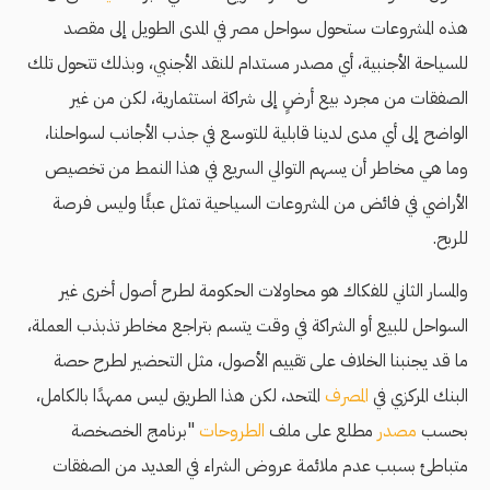
هذه المشروعات ستحول سواحل مصر في المدى الطويل إلى مقصد
للسياحة الأجنبية، أي مصدر مستدام للنقد الأجنبي، وبذلك تتحول تلك
الصفقات من مجرد بيع أرضٍ إلى شراكة استثمارية، لكن من غير
الواضح إلى أي مدى لدينا قابلية للتوسع في جذب الأجانب لسواحلنا،
وما هي مخاطر أن يسهم التوالي السريع في هذا النمط من تخصيص
الأراضي في فائض من المشروعات السياحية تمثل عبئًا وليس فرصة
للربح.
والمسار الثاني للفكاك هو محاولات الحكومة لطرح أصول أخرى غير
السواحل للبيع أو الشراكة في وقت يتسم بتراجع مخاطر تذبذب العملة،
ما قد يجنبنا الخلاف على تقييم الأصول، مثل التحضير لطرح حصة
البنك المركزي في
المصرف
المتحد، لكن هذا الطريق ليس ممهدًا بالكامل،
بحسب
مصدر
مطلع على ملف
الطروحات
"برنامج الخصخصة
متباطئ بسبب عدم ملائمة عروض الشراء في العديد من الصفقات