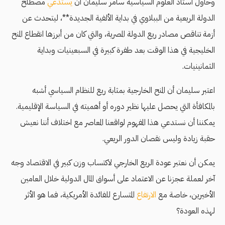
وحاول أستاذ العلوم السياسية سامر سليمان أن
يستدعي
مصطلح
الدولة الريعية من الببلاوي في بداية الألفية الجديدة**، ليتحدث عن
أزمة تناقص مصادر ريع الدولة المصرية، والتي كان من أبرزها انقطاع المنح
الخليجية في هذا الوقت بعد طفرة كبيرة في السبعينيات وبداية
الثمانينيات.
اعتبر سليمان أن المنح الخارجية بمثابة ريع للنظام السياسي أشبه
بالمكافأة التي يحصل عليها نظير دوره أو أهميته في السياسة الإقليمية.
يمكننا أن نستدعي هذا المفهوم لواقعنا المعاصر مع اختلاف أننا نعيش
حقبة زيادة وليس نقصان الدور الريعي.
يمكن أن نعتبر عودة الريع الخارجي لاكتساب وزن كبير في الاقتصاد وجه
آخر لعملة عجزنا عن الاعتماد على أسواق المال الدولية خلال العامين
الأخيرين، خاصة مع
الارتفاع
المتسارع للفائدة الأمريكية، فما هو الأثر
لهذه العودة؟