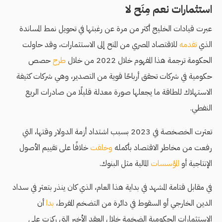
استثمارات نعم مِنَح لا
عبرت قيادات الخليج أكثر من مرة عن رغبتها في تحويل نمط المساندة
الذي
تقدمه
للاقتصاد المصري من المنح إلى الاستثمارات، وقد حاولت
الحكومة ترجمة هذا المفهوم خلال 2022 من خلال
طرح
حصص
حكومية في شركات تحقق أرباحًا قوية من التصدير، وهي شركات كثيفة
الاستهلاك للطاقة ما يجعلها صورة معدلة قليلًا من صادرات الريع
النفطي.
تعثرت الخصخصة في 2023 بسبب اشتداد أزمة الدولار وقتها، التي
رفعت من مخاطر الاقتصاد بأكمله
وخلقت
خلافًا على تقييم الأصول
الإنتاجية أو
المؤسسات
المالية مثل البنوك.
في مقابل قتامة المشهد في بداية هذا العام، الذي كان ينذر بتعثر في سداد
الدين الخارجي أو السقوط في دائرة من التضخم المفرط،
بدا
أن
الاستثمارات الحكومية الضخمة خلال العقد الأخير التي ركزت على