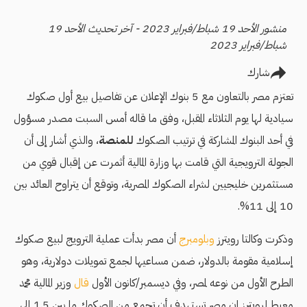
منشور الأحد 19 شباط/فبراير 2023 - آخر تحديث الأحد 19
شباط/فبراير 2023
شارك
تعتزم مصر بالتعاون مع 5 بنوك الإعلان عن تفاصيل بيع أول صكوك
سيادية لها يوم الثلاثاء المقبل، وفق ما قاله أمس السبت مصدر مسؤول
في أحد البنوك المشاركة في ترتيب الصكوك
للمنصة
، والذي أشار إلى أن
الجولة الترويجية التي قامت بها وزارة المالية أثمرت عن إقبال قوي من
مستثمرين خليجيين لشراء الصكوك المصرية، وتوقع أن يتراوح العائد بين
10 إلى 11%.
وذكرت وكالتا رويترز
وبلومبرج
أن مصر بدأت عملية الترويج لبيع صكوك
إسلامية مقومة بالدولار، ضمن مساعيها لجمع تمويلات دولارية، وهو
الطرح الأول من نوعه لمصر، وفي ديسمبر/كانون الأول
قال
وزير المالية محمد
معيط لرويترز إن مصر تستهدف أن تجمع من الصكوك ما بين 1.5 إلى