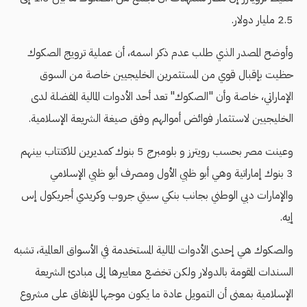
2.5 مليار دولار.
وأوضح المصدر الذي طلب عدم ذكر اسمه، أن عملية ترويج الصكوك
حظيت بإقبال قوي من المستثمرين الخليجيين خاصة من السوق
الإماراتي، خاصة وأن "الصكوك" تعد أحد الأدوات المالية المفضلة لدى
الخليجيين لاستثمار فوائض أموالهم وفق صيغة الشريعة الإسلامية.
وعينت مصر بحسب رويترز و بلومبرج 5 بنوك كمديرين للاكتتاب بينهم
3 بنوك إماراتية وهي أبو ظبي الأول ومصرف أبو ظبي الإسلامي
والإمارات دبي الوطني بجانب بنكي سيتي جروب وكريدي أجريكول إس
إيه.
والصكوك هي إحدى الأدوات المالية المستخدمة في الأسواق العالمية، تشبه
السندات المقومة بالدولار ولكن تخضع معاييرها إلى مبادئ الشريعة
الإسلامية بمعنى أن التمويل عادة ما يكون موجها للإنفاق على مشروع