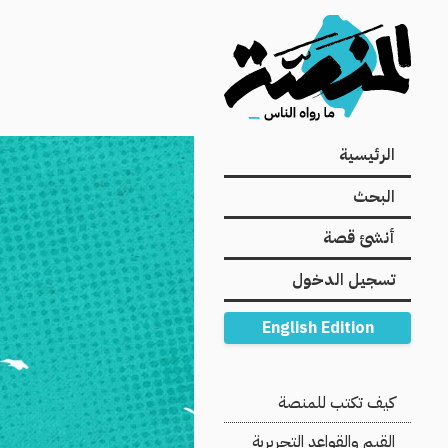
Main
الرئيسية
navigation
البحث
أنشئ قصة
تسجيل الدخول
English Edition
Secondary
كيف تكتب للمنصة
Navigation
القيم والقواعد التحريرية