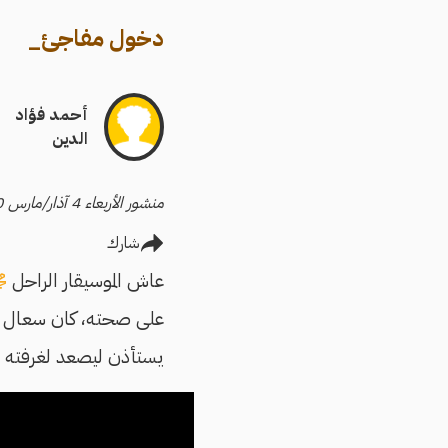
دخول مفاجئ
_
أحمد فؤاد
الدين
منشور الأربعاء 4 آذار/مارس 2020
شارك
عاش الموسيقار الراحل
مح
على صحته، كان سعال أح
يستأذن ليصعد لغرفته م