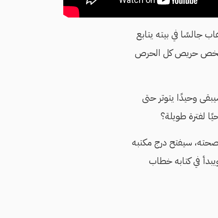
د الوهاب جالسًا في بيته يتابع
ها شخص حريص كل الحرص
قى وحيدًا يتوتر حتى
ًا لفترة طويلة؟
صحته، سيفتح درج مكتبه
بدأ في كتابه خطاب