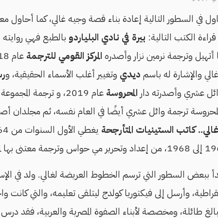
في السطور التالية إعادة بناء قصة وجيه غالي، كما أحاول معر
راءة الكتب التالية:
بيرة في نادي البلياردو
بالطبع فهي روايته ا
 أتهيل وترجمة نرمين نزار وأصدره
المركز القومي للترجمة
الي والإشارة له باسم
ديدي
وتغيير أغلب الأسماء الحقيقية، و
رس
ائل عشري وأصدرته دار
المحروسة
عام 2019، و ترجمة المجموعة القصصية
لمحروسة ترجمة وائل عشري أيضًا في العام نفسه، ثم مجلدان أصد
لي.. كاتب الستينيات المتأرجحة
بدأ ببعض السطور التي ترسم الخطوط العريضة لغالي. ولد في الإ
قراطية، وأرسل إلى فيكتوريا كولدج ليتلقى تعليمه، والتي كانت واح
الغ طائلة، ومخصصة لأبناء الصفوة المصرية والعربية، فقد درس في