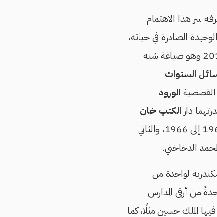
فة سر هذا الاهتمام
لوحيدة الصادرة في حياته،
عام 2018 وهو صياغة شبه
ائل السنوات
الورود
رتهما دار
الكتب خان
يغطي الأول السنوات من 1964 إلى 1966، والثاني
سكندرية لواحدة من
دةً من أرقى المدارس
ها الملك حسين مثلًا، كما