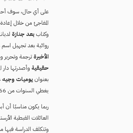
على أي حال، سوف أحاول 
المفاجئ من خلال إعادة ق
وكتاب
بعد جنازة
لديانا
روائية بعد تجهيل اسم غ
الأخيرة
ترجمة وتحرير و
حقيقية
وأصدرتها دار ا
بعنوان
يوميات وجيه غا
يغطي السنوات من 1966 إلى 1968، من إعداد وتحرير مي حواس وترجمة معتنى بها لمحمد الدخاخني.
ربما يكون مناسبًا أن أ
العائلات القبطية الأرست
وتتكلف الدراسة فيها مب