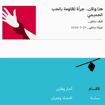
هنا والآن.. جرأة المقاومة بالحب
الحميمي
لايف ستايل_
29-3-2026
مريانا سامي_
الأقسام
أخبار وتقارير
سياسة
اقتصاد وعمران