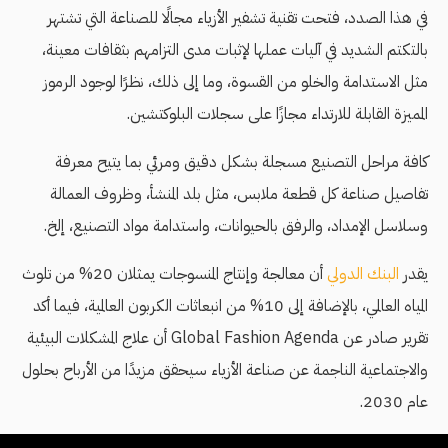
في هذا الصدد، فتحت تقنية تشفير الأزياء مجالًا للصناعة التي تشتهر
بالتكتم الشديد في آليات عملها لإثبات مدى التزامهم بثقافات معينة،
مثل الاستدامة والخلو من القسوة، وما إلى ذلك، نظرًا لوجود الرموز
المميزة القابلة للارتداء مجازًا على سجلات البلوكتشين.
كافة مراحل التصنيع مسجلة بشكل دقيق ومرئي بما يتيح معرفة
تفاصيل صناعة كل قطعة ملابس، مثل بلد المنشأ، وظروف العمالة
وسلاسل الإمداد، والرفق بالحيوانات، واستدامة مواد التصنيع، إلخ.
يقدر
البنك الدولي
أن معالجة وإنتاج المنسوجات يمثلان 20% من تلوث
المياه العالمي، بالإضافة إلى 10% من انبعاثات الكربون العالمية، فيما أكد
تقرير صادر عن Global Fashion Agenda أن علاج المشكلات البيئية
والاجتماعية الناجمة عن صناعة الأزياء سيحقق مزيدًا من الأرباح بحلول
عام 2030.