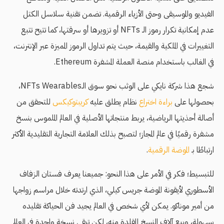
الفيديو والموسيقى وحتى الأزياء الرقمية. تضمن تقنية سلاسل الكتل
عدم إمكانية تكرار رموز الـ NFTs أو تزويرها أو سرقتها، كما تتيح تتبع
التغييرات في الملكية والقيمة، حيث يتم تداول الرموز المميزة عبر الإنترنت،
في الغالب باستخدام منصة العملة المشفرة Ethereum.
شجع هذا شركة نايكي على الوثب نحو سوق الـNFTs Wearables،
بحصولها على
براءة اختراع
نظام يطلق عليه
كريبتوكيكس
للتحقق من
أصالة أحذيتها الرياضية، يربط منتجاتها الأصلية في العالم الملموس بنسخ
مشفرة رقميًا في عالم المجاز؛ لتصبح بذلك العلامة التجارية التقليدية الأكثر
ارتباطًا بـ
الموضة الرقمية
.
للتبسيط؛ فكر في الأمر على هذا النحو: جميعنا يعرف فستان الزفاف
الأسطوري لأيقونة الموضة جريس كيلي، الذي ارتدته خلال مراسم زواجها
من أمير موناكو. يمكن لأي شخص في العالم يجيد فن الحياكة تقليده
بسهولة، وبيع آلاف النسخ المقلدة منه، لكن تبقى نسخة واحدة في العالم