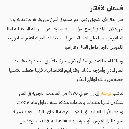
فستان الأفاتار
يمر العالم الآن بتحول رقمي غير مسبوق أسرع من وتيرته جائحة كورونا،
ثم إعلان مارك زوكربيرج، مؤسس فيسبوك، عن تصوراته المستقبلية لعالم
الميتافيرس، مما خلق اهتمامًا متزايدًا بمتطلبات الحياة الافتراضية وربط
الملموس بالمجاز داخل العالم الافتراضي.
ومثلمًا استطاعت الموضة أن تكون جزءًا فاعلًا في الحياة رغم تقلبات
العالم المادي وأمزجة سكانه وقدراتهم الاقتصادية، فإنها حفظت لنفسها
حصة من ذلك الواقع المبتكر.
تذهب
دراسة
إلى إن حوالي 30% من العلامات التجارية في العالم
سيكون لديها منتجات وخدمات ميتافيرسية بحلول عام 2026،
وبيوت الأزياء العالمية التي لم تفوت فرصة اللحاق بالركب، قفزت سريعًا
نحو عالم الميتافيرس بأزياء رقمية digital fashion مصنوعة من