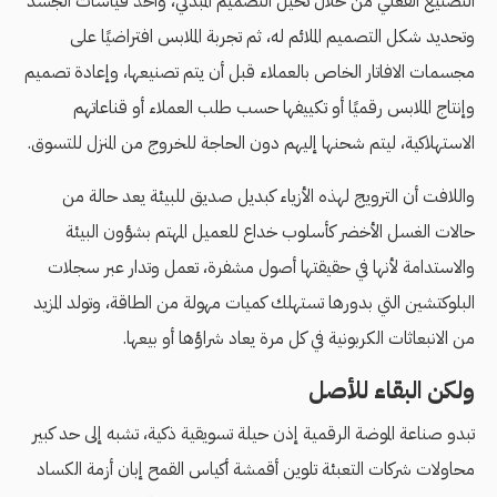
التصنيع الفعلي من خلال تخيل التصميم المبدئي، وأخذ قياسات الجسد
وتحديد شكل التصميم الملائم له، ثم تجربة الملابس افتراضيًا على
مجسمات الافاتار الخاص بالعملاء قبل أن يتم تصنيعها، وإعادة تصميم
وإنتاج الملابس رقميًا أو تكييفها حسب طلب العملاء أو قناعاتهم
الاستهلاكية، ليتم شحنها إليهم دون الحاجة للخروج من المنزل للتسوق.
واللافت أن الترويج لهذه الأزياء كبديل صديق للبيئة يعد حالة من
حالات الغسل الأخضر كأسلوب خداع للعميل المهتم بشؤون البيئة
والاستدامة لأنها في حقيقتها أصول مشفرة، تعمل وتدار عبر سجلات
البلوكتشين التي بدورها تستهلك كميات مهولة من الطاقة، وتولد المزيد
من الانبعاثات الكربونية في كل مرة يعاد شراؤها أو بيعها.
ولكن البقاء للأصل
تبدو صناعة الموضة الرقمية إذن حيلة تسويقية ذكية، تشبه إلى حد كبير
محاولات شركات التعبئة تلوين أقمشة أكياس القمح إبان أزمة الكساد