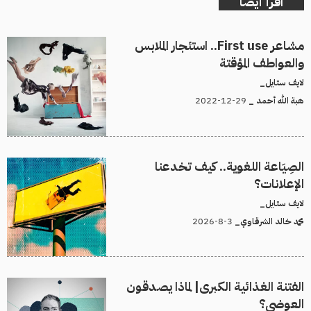
اقرأ أيضا
مشاعر First use.. استئجار الملابس
والعواطف المؤقتة
لايف ستايل_
29-12-2022
هبة الله أحمد _
الصِيَاعة اللغوية.. كيف تخدعنا
الإعلانات؟
لايف ستايل_
3-8-2026
محمد خالد الشرقاوي_
الفتنة الغذائية الكبرى| لماذا يصدقون
العوضي؟