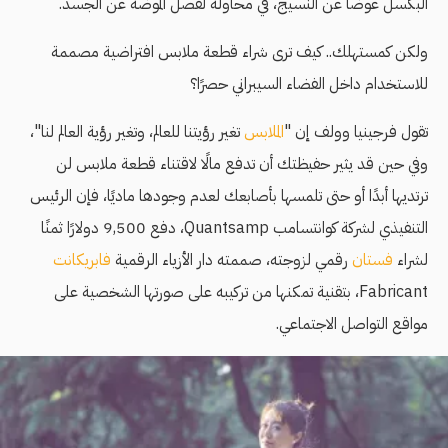
البكسل عوضًا عن النسيج، في محاولة لفصل الموضة عن الجسد.
ولكن كمستهلك.. كيف ترى شراء قطعة ملابس افتراضية مصممة
للاستخدام داخل الفضاء السيبراني حصرًا؟
تقول فرجينيا وولف إن "
الملابس
تغير رؤيتنا للعالم، وتغير رؤية العالم لنا"،
وفي حين قد يثير حفيظتك أن تدفع مالًا لاقتناء قطعة ملابس لن
ترتديها أبدًا أو حتى تلمسها بأصابعك لعدم وجودها ماديًا، فإن الرئيس
التنفيذي لشركة كوانتسامب Quantsamp، دفع 9,500 دولارًا ثمنًا
لشراء
فستان
رقمي لزوجته، صممته دار الأزياء الرقمية
فابريكانت
Fabricant، بتقنية تمكنها من تركيبه على صورتها الشخصية على
مواقع التواصل الاجتماعي.