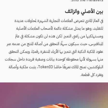
Into the Metavers.
بين الأصلي والزائف
في العالم المادي تتعرض العلامات التجارية الشهيرة لمحاولات عديدة
للتقليد، وهو ما يمثل مشكلة دائمة لأصحاب العلامات الأصلية
ومستهلكيها من راغبي التميز. لكن هذه لن تكون مشكلة في عالم
الميتافيرس، حيث سيكون سهلًا التحقق من أصالة المنتج من عدمه عبر
عقود الملكية الذكية التي تتميز بها الأزياء المشفرة رقميًا، ويمكن التحقق
منها بسهولة لأنها محفوظة كوحدة بيانات وصفية فريدة داخل سجلات
البلوكتشين، تمنح المالك تعريفًا خاصًا TokenID، يثبت ملكية وأصالة
وتفرد كل قطعة.