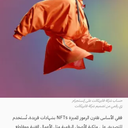
حساب شركة فابريكانت على إنستجرام
زي رقمي من تصميم شركة فابريكانت
ففي الأساس تقترن الرموز المميزة NFTs بشهادات فريدة، تُستخدم
للتصديق على ملكية الأصول الرقمية مثل الأعمال الفنية ومقاطع