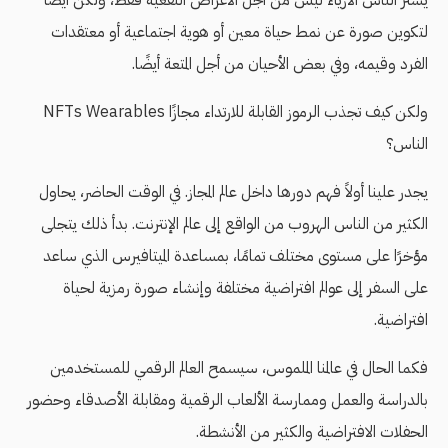
يشتر الناس الأزياء ليس من أجل الأغراض النفعية فقط، ولكن أيضًا
لتكوين صورة عن نمط حياة معين أو هوية اجتماعية أو معتقدات
الفرد وقيمه، وفي بعض الأحيان من أجل المتعة أيضًا.
ولكن كيف تجذب الرموز القابلة للارتداء مجازًا NFTs Wearables
الناس؟
يجدر علينا أولاً فهم دورها داخل عالم المجاز. في الوقت الحاضر، يحاول
الكثير من الناس الهروب من الواقع إلى عالم الإنترنت. بدأ ذلك يتجلى
مؤخرًا على مستوى مختلف تمامًا، بمساعدة الميتافيرس الذي ساعد
على السفر إلى عوالم افتراضية مختلفة وإنشاء صورة رمزية لحياة
افتراضية.
فكما الحال في عالمنا الملموس، سيسمح العالم الرقمي للمستخدمين
بالدراسة والعمل وممارسة الألعاب الرقمية ومقابلة الأصدقاء وحضور
الحفلات الافتراضية والكثير من الأنشطة.