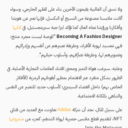
ولا ننسى أن الغالبية يقيمون الآخرين بناء على المظهر الخارجي، وسواء
أكانت ملابسنا مصنوعة من النسيج أو البكسل، فإنها تعبر عن هويتنا
وأفكارنا ورؤيتنا تجاه العالم، كما تؤكد ليزا جيه سبرينجستيل، في
كتابها
Becoming A Fashion Designer
"الموضة ليست مجرد منتج؛
فهي تجسيد لهوية الأفراد، وطريقة تعبيرهم عن أنفسهم وإدراكهم
وتصويرهم لها، وطريقة تصرُّفهم، وأسلوب حياتهم".
وعليه، سيرغب هواة التميز ومحبي اقتناء العلامات التجارية الأصلية، في
الظهور بشكل متفرد عبر الاهتمام بمظهر أيقوناتهم الرمزية (الأفاتار
الخاص بهم) داخل الفضاء السيبيري؛ كأسلوب جديد للتعبير عن النفس
والتباهي بالمكانة الاجتماعية.
على سبيل المثال، نجد أن شركة
Adidas
تعاونت مع العديد من فناني
NFT، لتقديم قطع ملابس حصرية لهواة التشفير، كجزء من
مشروعها