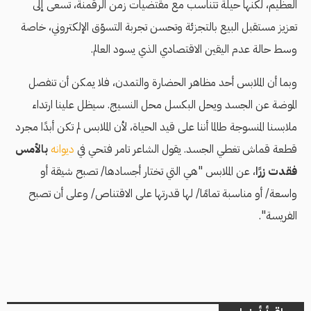
العظيم، لكنها حيلة تتناسب مع مقتضيات زمن الرقمنة، تسعى إلى
تعزيز مستقبل البيع بالتجزئة وتحسن تجربة التسوّق الإلكتروني، خاصة
وسط حالة عدم اليقين الاقتصادي الذي يسود العالم.
وبما أن الملابس أحد مظاهر الحضارة والتمدن، فلا يمكن أن تنفصل
الموضة عن الجسد ويحل البكسل محل النسيج. سيظل علينا ارتداء
ملابسنا المنسوجة طالما أننا على قيد الحياة، لأن الملابس لم تكن أبدًا مجرد
قطعة قماش تغطي الجسد. يقول الشاعر تامر فتحي في
ديوانه
بالأمس
فقدت زرًا
، عن الملابس "هي التي تختار أجسادها/ تصبح شيقة أو
واسعة/ أو مناسبة تمامًا/ لها قدرتها على الاقتناص/ وعلى أن تصبح
الفريسة".