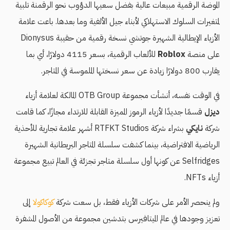
الموضة الرقمية مبيعات عالية بفضل سعيها الدؤوب نحو الرقمنة تلبية
لمتغيرات السلوك الاستهلاكي لأبناء جيل الألفية وما بعدها. باعت علامة
الأزياء الإيطالية الشهيرة جوتشي نسخة رقمية من حقيبة Dionysus
على منصة
Roblox
للألعاب الرقمية، بسعر 4115 دولارًا، أي بما
يقارب 800 دولارًا زيادة عن سعر نسختها الملموسة في المتاجر.
في الوقت نفسه، أنشأت مجموعة OTB Group المالكة لعلامة أزياء
ديزل
قسمًا جديدًا لأزياء الرموز المميزة القابلة للارتداء مجازًا، كما قامت
شركة
نايكي
بشراء شركة RTFKT Studios أشهر علامة تجارية للأحذية
الرياضية الافتراضية، بينما كشفت سلسلة المتاجر البريطانية الشهيرة
Selfridges عن كونها أول سلسلة متاجر تجزئة في العالم تبيع مجموعة
أزياء NFTs.
ولم ينحصر الأمر على شركات الأزياء فقط، بل سعت شركة
كوكاكولا
إلى
تعزيز وجودها في عالم الميتافيرس بتدشين مجموعة من الأصول المشفرة