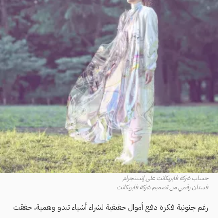
حساب شركة فابريكانت على إنستجرام
فستان رقمي من تصميم شركة فابريكانت
رغم جنونية فكرة دفع أموال حقيقية لشراء أشياء تبدو وهمية، حققت