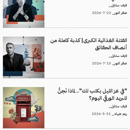
لايف ستايل_
22-7-2026
صقر النور_
الفتنة الغذائية الكبرى| كذبة كاملة من
أنصاف الحقائق
لايف ستايل_
15-7-2026
صقر النور_
"في عز الليل بكتب لك".. لماذا نَحِنُّ
للبريد الورقي اليوم؟
لايف ستايل_
31-5-2026
ريم جهاد_