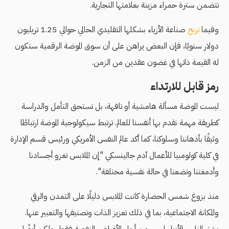
تتضمن سترة حمراء مزينة بعلامتها التجارية.
وفيما
تربح
صناعة الأزياء بشكلها التقليدي الحالي حوالي 1.25 تريليون
دولار سنويًا، فإن البعض يراهن على أن سوق الموضة الرقمية ستكون
له القيمة ذاتها في غضون عقدين من الزمن.
رمز قابل للارتداء
ليست الموضة مسألة هامشية أو تافهة، بل تستحق التأمل والدراسة
كطريقة مهمة نقدم بها أنفسنا للعالم. ترتبط سيكولوجية الموضة ارتباطًا
وثيقًا بأذهاننا وسلوكنا، كما أكد عالم النفس الأمريكي ورئيس قسم الإدارة
في كلية كولومبيا للأعمال آدم جالينسكي "إن الملابس تغزو أجسادنا
وأدمغتنا وتضعنا في حالة نفسية مختلفة".
منذ بزوغ شمس الحضارة كانت الملابس دليلًا على التمدن والرقي
والمكانة الاجتماعية، بما في ذلك تعزيز الذات وتصنيفها والتعبير عنها.