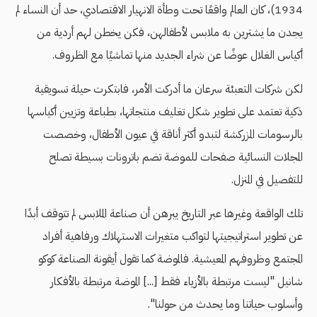
1934)، كان العالم واقعًا تحت وطأة الانهيار الاقتصادي، حد أن النساء لم
يجدن ما يشترين به ملابس لأطفالهن، فكن يخطن لهم أردية من
أكياس الغلال عوضًا عن شراء الجديد منها تماشيًا مع الظروف.
لكن شركات التعبئة سرعان ما أدركت الأمر، فابتكرت حيلة تسويقية
ذكية تعتمد على تطوير شكل تغليف منتجاتها، بطباعة وتزيين أكياسها
بالرسومات المزركشة لتبدو أكثر أناقة في عيون الأطفال، وخصصت
المجلات النسائية صفحات للموضة تضم باترونات بسيطة تصلح
للتفصيل في المنزل.
تلك الواقعة وغيرها عبر التاريخ يبرهن أن صناعة الملابس لم تتوقف أبدًا
عن تطوير استراتيجيتها لتواكب متغيرات الاستهلاك ورفاهية أفراد
المجتمع وظروفهم المعيشية. فالموضة كما تقول أيقونة الصناعة كوكو
شانيل "ليست مرتبطة بالأزياء فقط [...] الموضة مرتبطة بالأفكار
وأسلوب حياتنا وما يحدث من حولنا".