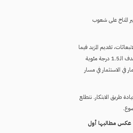
ير المناخ على شعوب
اثات، تقديم المزيد فيما
يخص خطط "المساهمات المحددة وطنيًا" لتقليص مستويات الانبعاثات كي تتوافق مع هدف الـ1.5 درجة مئوية
ر في الاستثمار في مسار
يادة طريق الابتكار. نتطلع
ضوع.
على عكس مطالبها أول