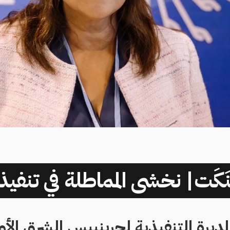
َكَت| نخشى المماطلة في تنفيذ
المديرة التنفيذية لجرينبيس الشرق ال