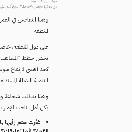
جرينبيس- فيسبوك
من فعالية تطالب بالعدالة المناخية أثناء مؤتمر
وهذا التقاعس في العمل ع
المنطقة.
على دول المنطقة، خاصة 
كحد أقصى لارتفاع متوسط 
التنمية البديلة المستدامة
وهذا يتطلب شجاعة وإبداعً
بكل أمل لتلعب الإمارات ا
غيَّرت مصر رأيها ب
القمة؟ فما تعليقك؟