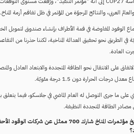
جرى الترويج من قبل رئاسة COP27 إلى أنه "مؤتمر التنفيذ"، ورُفعت مستوى
العالم العربي، والنتائج المرجوّة من المؤتمر في ظل تفاقم أزمة المناخ.
ع الوفود المفاوضة في قمة الأطراف بإنشاء صندوق لتمويل الخسائر
في الطريق نحو تحقيق العدالة المناخية، لكننا حذرنا من التقا
جرت العادة.
الاتفاق على الانتقال نحو الطاقة المتجددة والابتعاد العادل وال
ل درجات الحرارة دون 1.5 درجة مئويّة.
ي على ما جرى التوصل له العام الماضي في جلاسكو، فيما يتعلق با
 مصادر الطاقة المتجددة النظيفة.
للمرة الأولى في تاريخ مؤتمرات المناخ شارك 700 ممثل عن 
؟