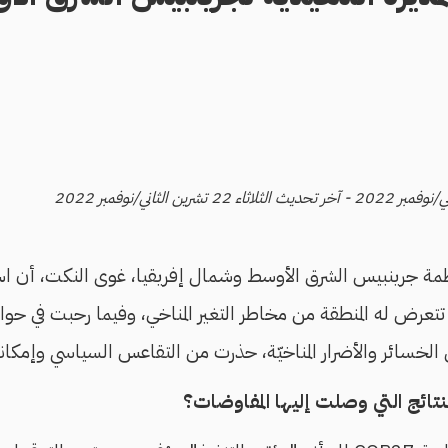
لمنظمة جرينبيس الشرق الأوسط وشمال إفريقيا، غوى النكت، أن است
ا تتعرض له المنطقة من مخاطر التغير المناخي، وفيما رحبت في حو
سائر والأضرار المناخيّة، حذرت من التقاعس السياسي وإمكانية ا
نتائج التي وصلت إليها المفاوضات؟