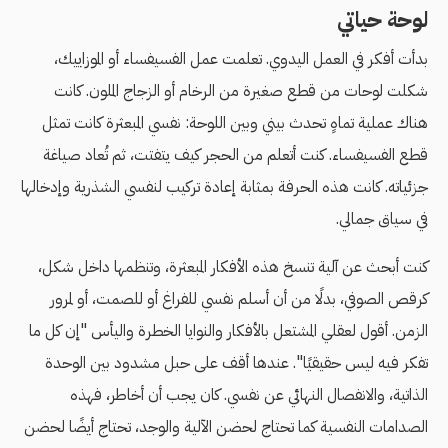
لوحة حياتي
بدأت أفكر في العمل اليدوي. تعلمت عمل الفسيفساء أو الموزاييك،
شكلت لوحات من قطع صغيرة من الرخام أو الزجاج الملون. كانت
هناك عملية تماهٍ تحدث بيني وبين اللوحة: نفسي المبعثرة كانت تمثل
قطع الفسيفساء. كنت أتعلم من الحجر كيف يتفتت، ثم تُعاد صياغة
جزئياته. كانت هذه الحرفة بمثابة إعادة تركيب لنفسي الشذرية وإدخالها
في سياق جمالي.
كنت أبحث عن آلية تنسخ هذه الأفكار المبعثرة، وتنظمها داخل شكل،
كرقص الصوفي، بدلًا من أن أسلم نفسي للفراغ أو للصمت، أو لمرور
الزمن. أقول لعقلي المشتعل بالأفكار والنوايا الخطرة واليأس "إن كل ما
تفكر فيه ليس حقيقيًا". عندها أقف على حبل مشدود بين الوحدة
الذاتية، والانفصال النهائي عن نفسي. كان يجب أن أخاطر، فهذه
الصدامات النفسية كما تحتاج لحضن الآلية والوجد، تحتاج أيضًا لحضن