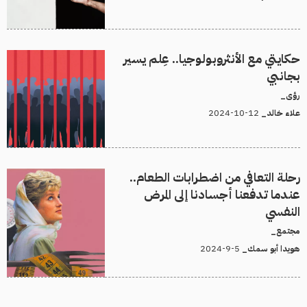
حكايتي مع الأنثروبولوجيا.. عِلم يسير
بجانبي
رؤى_
12-10-2024
علاء خالد_
رحلة التعافي من اضطرابات الطعام..
عندما تدفعنا أجسادنا إلى المرض
النفسي
مجتمع_
5-9-2024
هويدا أبو سمك_