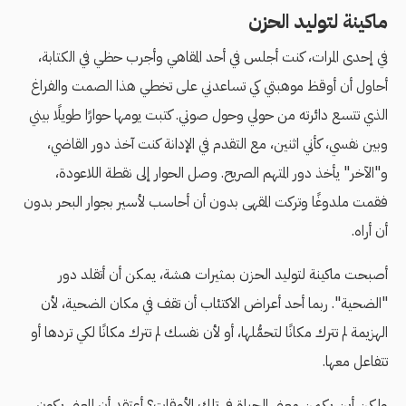
ماكينة لتوليد الحزن
في إحدى المرات، كنت أجلس في أحد المقاهي وأجرب حظي في الكتابة،
أحاول أن أوقظ موهبتي كي تساعدني على تخطي هذا الصمت والفراغ
الذي تتسع دائرته من حولي وحول صوتي. كتبت يومها حوارًا طويلًا بيني
وبين نفسي، كأني اثنين، مع التقدم في الإدانة كنت آخذ دور القاضي،
و"الآخر" يأخذ دور المتهم الصريح. وصل الحوار إلى نقطة اللاعودة،
فقمت ملدوغًا وتركت المقهى بدون أن أحاسب لأسير بجوار البحر بدون
أن أراه.
أصبحت ماكينة لتوليد الحزن بمثيرات هشة، يمكن أن أتقلد دور
"الضحية". ربما أحد أعراض الاكتئاب أن تقف في مكان الضحية، لأن
الهزيمة لم تترك مكانًا لتحمُّلها، أو لأن نفسك لم تترك مكانًا لكي تردها أو
تتفاعل معها.
ولكن أين يكمن معنى الحياة في تلك الأوقات؟ أعتقد أن المعنى يكون