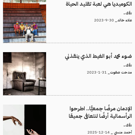
الكوميديا هي لعبة تقليد الحياة
رؤى_
30-9-2023
علاء خالد_
ضوء محمد أبو الغيط الذي ينقذني
رؤى_
31-1-2023
مدحت صفوت_
الإدمان مرضًا جمعيًّا.. اطرحوا
الرأسمالية أرضًا لنتعافى جميعًا
رؤى_
14-12-2025
أحمد منسي _