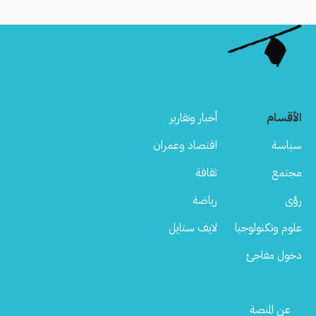
الأقسام
أخبار وتقارير
سياسة
اقتصاد وعمران
مجتمع
ثقافة
رؤى
رياضة
علوم وتكنولوجيا
لايف ستايل
دخول مفاجئ
Footer
عن المنصة