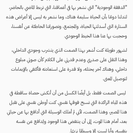
"الدفقة الوجودية" التي نشعر بها في أعماقنا، التي تربط الماضي بالحاضر،
لتدلنا دومًا بأن الحياة سليمة هناك، وما نشعر به ليس إلا أعراض هذه
الستارة التي أسدلتها الحياة، والمجتمع، وتصوراتنا الخاطئة عن أنفسنا،
وحجبت بها عنا هذا الخيط الوجودي.
لشهور طويلة كنت أشعر بهذا الصمت الذي يتشرب وجودي الداخلي،
وهذا الثقل على صدري وعدم قدرتي على الكلام كأن صوتي مبلوع
داخلي، وهناك آخر يحتله، ولا قدرة على استعادته فأكتفي بالإيماءات
لتوصيل المعنى.
ليس الصمت فقط، بل أيضًا الكسل من أن أنكش حصاة ساقطة في
هذه المياه الراكدة التي تسبح فوقها نفسي. كنت أوطن نفسي على تقبل
هذا المصير، وهذا الصمت، لأني لم أملك الوسيلة التي أدافع بها عن حياتي
بعد، أمام هذا الموت، إلى أن ينتفض هذا الوجود ويُدافع عن نفسه
بنفسه، وأنا لست إلا وسيطًا نزيهًا.