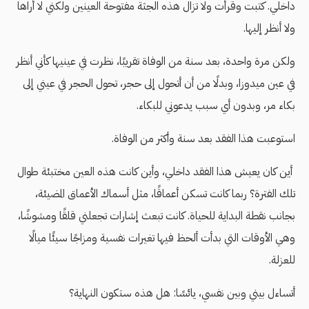
داخلي. كتبت وقرأت ولا تزال هذه الجثة مفتوحة العينين ولكني لا أراها
ولا أنظر إليها.
ولكن مرة واحدة، بعد سنة من الوفاة تقريبًا، نظرت في عينيها كأني أنظر
في عين ميدوزا، وبدلًا من أن أتحول إلى حجر، تحول الحجر في عيني إلى
بكاء مر، وبدون أي سبب يدعوني للبكاء.
استوعبت هذا الفقد بعد سنة وأكثر من الوفاة.
أين كان يعيش هذا الفقد داخلي، وأين كانت هذه العين مختبئة طوال
تلك الفترة؟ ربما كانت تسكن أعماقًا، مثل أسماك الأعماق المضيئة،
بجانب نقطة البداية للحياة. كانت تبعث إشارات تجعلني قلقًا ومشوشًا،
وهي الأوقات التي بدأت ألحظ فيها تغيرات نفسية ومزاجًا سيئًا ميالًا
للعزلة.
أتساءل بيني وبين نفسي، يائسًا: هل هذه ستكون النهاية؟