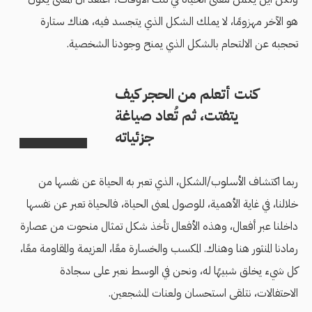
هو الآخر مهزومًا، لا يملك الشكل الذي يتجسد فيه، هناك ستارة
تحجبه عن الالتحام بالشكل الذي يمنح وجودنا الشخصية.
كنت أتعلم من الحجر كيف
يتفتت، ثم تُعاد صياغة
جزئياته
ربما اكتشاف الأسلوب/الشكل، الذي تعبر به الحياة عن نفسها من
خلالنا، في غاية الأهمية، للوصول لمعنى الحياة، فالحياة تعبر عن نفسها
داخلنا عبر أفعال، وهذه الأفعال تأخذ شكل تمثال منحوت من عصارة
رمادنا المنثور هنا وهناك. المكسب والخسارة معًا، العزيمة والمقاومة معًا،
كل شيء يخلق شبيهًا له، ونحن في الوسط نعبر على سجادة
الاحتفالات، نتلقى استحسان ولعنات المشجعين.