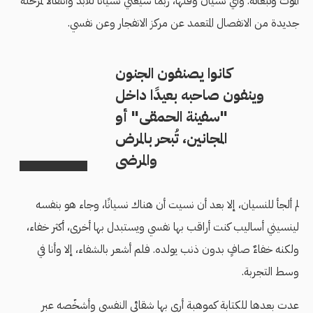
الموت وتبعاته. وأي نسيان وقتها، ربما سيعني نسيانًا للأبد وانتقالًا لمرحلة
جديدة من الانفصال المتعمد عن مركز الانفجار وعن نفسي.
كانوا يصنفون الجنون
وينفون صاحبه بعيدًا داخل
"سفينة الحمقى" أو
المجانين، تُبحر بالمرض
والمرضى
لم ألجأ للنسيان، إلا بعد أن نسيت أن هناك نسيانًا، وجاء هو بنفسه
لينسيني أساليب كنت أراقب بها نفسي ويستبدل بها أخرى، أكثر خفاء،
ولكنه خفاءٌ صافٍ بدون ذنب يولده. فلم أشعر بالشفاء، إلا وأنا في
وسط التجربة.
عدت بعدها للكتابة كموهبة أرى بها شقائي النفسي وأشخّصه عبر