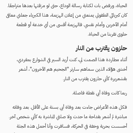
الحياة، ورفض بات لكتابة رسالة الوداع، حتى لو مزقتها بعدها متراجعًا.
كان كبريائي الطفولي يمنعني من إعلان الهزيمة، هذا الكبرياء جعلني معافى
أمام الآخرين وأمام نفسي. فالهزيمة أقسى من أي خدعة أو قطعة
حلوى تقربنا من الحياة.
حلزون يقترب من النار
أثناء مطاردة هذا الصمت لي، كنت أريد السير في الشوارع بمفردي،
أخشى هؤلاء الذين سماهم سارتر "الجحيم هم الآخرون"، أشعر
بقشعريرة كأني حلزون يقترب من النار.
ربما كانت وفاة أبي نقطة فاصلة.
فكل هذه الأعراض جاءت بعد وفاة أبي بسنة على الأقل. بعد وفاته
مباشرة لم أشعر بفداحة ما حدث ولا صلتي المباشرة به كأني شخص آخر.
أحسست بحرية وخفة في الحركة، فسافرت وأنا أحمل هذه الجثة