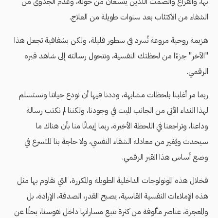
بها، والفراغ والصمت اللذين يتسعان من حوله، وعدم الجدوى من
الشفاء من الاكتئاب بعد سنوات طويلة من العلاج.
هزيمة روحية مروعة تُسرد في سطور قليلة، ولكن بشفافية تجعل هذا
"الآخر" جزءًا من لحظتك النفسية، وتتحول رسالته إلى شاهد قبره
الرقمي.
ربما مر أغلبنا بلحظات مشابهة، وددنا فيها أن نودع حياتنا ونستسلم
لهذا النداء الآتي من الجانب الميت في وجودنا، ولكننا لم نكتب رسالة
وداعنا، وتراجعنا في اللحظة الأخيرة، ربما إيمانًا منا بأن هناك ما
سيحدث ويُغير من معادلة الشقاء النفسي، ولا حاجة بنا للتسرع في
وضع أساس هذا القبر الرقمي.
فخلال هذه المونولوجات الداخلية الطويلة والمكررة، التي نقاوم بها مثل
هذه الإملاءات النفسية القاسية، يصبح القدر، الصدفة، الإرادة، بل
والمعجزة، عناصر مألوفة من كثرة تتبع مساراتها داخل نفوسنا، بحثًا عن