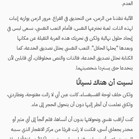
العدم.
الآلية تنقذنا من الزمن، من التحديق في الفراغ. مرور الزمن يوازيه إنبات
لهذه الذات. لعبة تخترعها النفس، فأمام التعب النفسي، نسعى ليس في
إيجاد حلول نهائية ولكن في تحريك هذه العربة الثقيلة عن مكانها
وبعدها "يحلها الحلال". التعب النفسي يحلل تصديق الخدعة، كما
الكتابة تحلل تصديق الخدعة، فالذات والنص مخلوقان، أي قابلين لأن
ينخدعا حتى يستردا شخصيتهما.
نسيت أن هناك نسيانًا
ولكن خلف لوحة الفسيفساء، كانت عين أبي لا زالت مفتوحة، وتطاردني،
ولكني تعلمت أن أنظر إليها دون أن يتحول الحجر إلى ماء.
كنت أراقب نفسي وتحولاتها بدون أن أنساها، فلم ألجأ إلى أي مثير أو
مخدر يجعلني أنسى، فكنت لا زلت قريبًا من مركز الانفجار الذي سببه