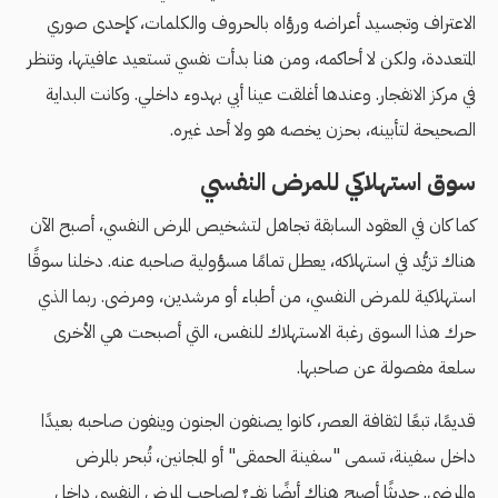
الاعتراف وتجسيد أعراضه ورؤاه بالحروف والكلمات، كإحدى صوري
المتعددة، ولكن لا أحاكمه، ومن هنا بدأت نفسي تستعيد عافيتها، وتنظر
في مركز الانفجار. وعندها أغلقت عينا أبي بهدوء داخلي. وكانت البداية
الصحيحة لتأبينه، بحزن يخصه هو ولا أحد غيره.
سوق استهلاكي للمرض النفسي
كما كان في العقود السابقة تجاهل لتشخيص المرض النفسي، أصبح الآن
هناك تزيُّد في استهلاكه، يعطل تمامًا مسؤولية صاحبه عنه. دخلنا سوقًا
استهلاكية للمرض النفسي، من أطباء أو مرشدين، ومرضى. ربما الذي
حرك هذا السوق رغبة الاستهلاك للنفس، التي أصبحت هي الأخرى
سلعة مفصولة عن صاحبها.
قديمًا، تبعًا لثقافة العصر، كانوا يصنفون الجنون وينفون صاحبه بعيدًا
داخل سفينة، تسمى "سفينة الحمقى" أو المجانين، تُبحر بالمرض
والمرضى. حديثًا أصبح هناك أيضًا نفيٌ لصاحب المرض النفسي داخل