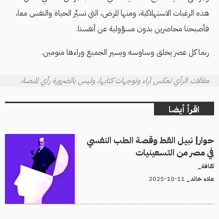
هذه الرغبات الاستهلاكية، ومنها المرض، التي تسيِّر الحياة والنفس معا،
فأصبحنا محاصرين بدون مسؤولية عن أنفسنا.
ربما كل عصر يخلق وساوسه ويسير الجميع وراءها منومين.
مقالات الرأي تعكس آراء وتوجهات كتابها، وليس بالضرورة رأي المنصة.
اقرأ أيضا
حوار| نبيل القط وقصة الطب النفسي
في مصر من التسعينيات
ثقافة_
11-10-2025
علاء خالد_