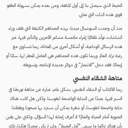
الخيط الذي سيصل بنا إلى أول المتاهة، ومن بعده يمكن بسهولة الطفو
فوق هذه الذات التي تعاني.
منذ أن وجدت السوشيال ميديا، بهذه الجماهير الكثيفة التي تقف وراء
الشاشات، تولّد تلقائيًا إغراء ملامسة مشاعر الآخرين والتأثير فيها، عبر
هذه الرسائل الوداعية، أو أشكال أخرى من المعاناة، ربما تتساوى مع
رغبة ترك العالم. وربما تكون هذه الجماهير هي العامل المحفز لها، سلبًا أو
إيجابًا. فقد دخل "الانتحار" في دوائر جديدة لإنتاجه، وتسويقه.
متاهة الشقاء النفسي
ربما الاكتئاب أو الشقاء النفسي، بشكل عام، عبارة عن متاهة تورطنا في
السير فيها، بعيدًا عن البداية الواضحة لنفوسنا. ولكن هل كانت هناك
بداية واضحة لنفوسنا، أو شفرة يمكن أن نسترد بها صحونا ويقظتنا
الحيوية أمام الحياة والعالم؟ لا أعرف إجابة لهذا السؤال، ولكني على يقين
بأن هناك دائما ما يسمى "أول الخيط"، وإن لم يكن مجردًا هكذا، تلك