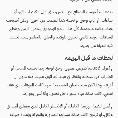
بعدها يبدأ موسم التصالح مع النفس، حتى وإن مكث لدقائق، أو
ساعات، أو أيام، وحتى لو تخلله هذا الصمت مرة أخرى، ولكن أصبحت
هناك علامة متجددة، كأن هذا المرجع الوجودي يتخطى الزمن ويقطع
المسافات، ليربط الماضي الحيوي للولادة والخلق، بالحاضر الميت، ليبعث
فيه الحياة من جديد.
لحظات ما قبل الهزيمة
لم أعرف الاكتئاب، كمرض عضوي، وجهًا لوجه. ربما تجنبت المساس أو
الاقتراب من سلطته والنظر في عينه. قد أكون عانيت منه بدون أن
أعرف، وهذا كان سبب نجاتي الشخصية. مهما كانت المعوقات التي تقف
أمامي، كانت هناك مياه تسير داخل نفسي، وأنا أسير بجوارها.
لم أصل لنقطة الهزيمة الكاملة، أو الانكسار الكامل الذي يجعلني أثبت في
مكاني، أو كرسيَّ. كانت هناك مساحة للمناورة والحركة وإعادة صياغة