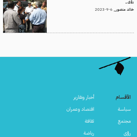
رؤى_
6-9-2023
خالد منصور_
الأقسام
أخبار وتقارير
سياسة
اقتصاد وعمران
مجتمع
ثقافة
رؤى
رياضة