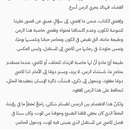
الفضاء، فهناك يجري الزمن أسرع.
ويُفضي الكتاب، ضمن ما يُفضي، إلى سؤالٍ عميقٍ عن قصور نظرتنا
المشوشة للكون، وعدم اكتشافنا لمحتواه وتقصي خاصية هذا الزمن
وطبيعة مادته، التي تفيض في الكون وتحاصر حياتنا ونلمسها يوميًا،
وتمس جلودنا، في رحلتها من الماضي إلى المستقبل، وليس العكس.
طبيعة أيِّ مادةٍ أنَّ لها خاصية الارتداد للخلف، أو الماضي، عندما تصطدم
بحاجزٍ ما، باستثناء الزمن، لا يرتد، ويسير دومًا إلى الأمام. لذا الماضي
دومًا مفقود، ويتحول إلى ذكرى، فنشأت ذاكرة الإنسان بتعقيدها الحالي،
لتحافظ على هذا الزمن المفقود.
ولكنَّ هذا الانفصام بين الزمنين انقسام شكلي، راجعٌ لخطأٍ ما في رؤيتنا،
الخطأ الذي كان يخفي قلقنا النفسيَّ وخوفنا من الموت، وكان سببًا في
فصل الماضي عن المستقبل الذي يعيش فيه الموت، ودخول الحاضر،