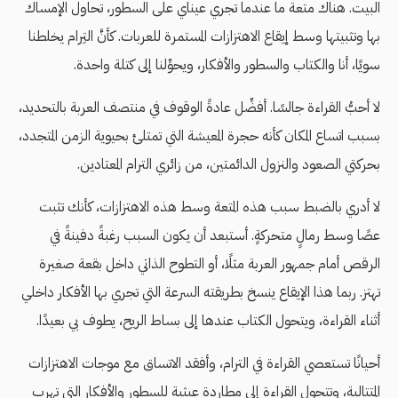
البيت. هناك متعة ما عندما تجري عيناي على السطور، تحاول الإمساك
بها وتثبيتها وسط إيقاع الاهتزازات المستمرة للعربات. كأنَّ التِرام يخلطنا
سويًا، أنا والكتاب والسطور والأفكار، ويحوِّلنا إلى كتلة واحدة.
لا أحبُّ القراءة جالسًا. أفضِّل عادةً الوقوف في منتصف العربة بالتحديد،
بسبب اتساع المكان كأنه حجرة المعيشة التي تمتلئ بحيوية الزمن المتجدد،
بحركتي الصعود والنزول الدائمتين، من زائري الترام المعتادين.
لا أدري بالضبط سبب هذه المتعة وسط هذه الاهتزازات، كأنك تثبت
عصًا وسط رمالٍ متحركةٍ. أستبعد أن يكون السبب رغبةً دفينةً في
الرقص أمام جمهور العربة مثلًا، أو التطوح الذاتي داخل بقعة صغيرة
تهتز. ربما هذا الإيقاع ينسخ بطريقته السرعة التي تجري بها الأفكار داخلي
أثناء القراءة، ويتحول الكتاب عندها إلى بساط الريح، يطوف بي بعيدًا.
أحيانًا تستعصي القراءة في الترام، وأفقد الاتساق مع موجات الاهتزازات
المتتالية، وتتحول القراءة إلى مطاردة عبثية للسطور والأفكار التي تهرب