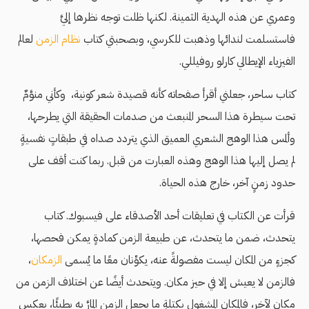
وعمري عن هذه الهدية الثمينة. لكنها ظلت توجه نظرها إليَّ
فاستسلمت لندائها وذهبت للكرسي، وبصحبتي كتاب
نظام الزمن
لعالم
الفيزياء الإيطالي كارلو روفيللي.
كتاب ساحر، جعلني أقرأ صفحاته كأنه قصيدة شعر كونية، وكأني منوَّمٌ
تحت سيطرة هذا السحر المنبعث من صدمات الحقيقة التي يطرحها،
وألمس هذا الوهج الشعري العميق الذي يتردد صداه في طبقاتٍ نفسيةٍ
لم يصل إليها هذا الوهج وهذه العبارت من قبل. ربما كنت أقف على
حدود زمنٍ آخر، خارج هذه الحياة.
قرأت عن الكتاب في تعليقات أحد الأصدقاء على فيسبوك. كتاب
يتحدث، ضمن ما يتحدث، عن طبيعة الزمن كمادةٍ يمكن فحصها،
كجزءٍ من المكان ليست مفصولةً عنه، يكوِّنان معًا ما يُسمى
الزمكان
،
فالزمن لا يعيش إلا في حيز مكان. ويتحدث أيضًا عن اختلاف الزمن من
مكان لآخر، فالمكان المشغول بكتلةٍ ما يجعل الزمن المارَّ به بطيئًا، بعكس