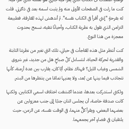
كنت ما زلت في الصفحات الأولى منه ولم يثبت اسمه بعد في ذاكرتي. قلت
له بفرحةٍ "إنني أقرأ في الكتاب نفسه". لم أندهش لهذه المفارقة، فطبيعة
التزامن الذي تقول به نظرية الكتاب، وأحيانًا تنفيه، تسمح بحدوث
معجزة من هذا النوع.
كنت أنتظر مثل هذه المفاجأت في حياتي، تلك التي تغير من نظرتنا الثابتة
والقدرية لحركة الحياة، لنتساءل كلَّ صباحٍ هل من جديد، غير شروق
الشمس وغياب الليل؟ فهناك نظام، أيًا كان، يقارب بين عدة أزمنة، كأنها
تتجاذب فيما بينها عن بُعد، ولا يعنيها تمامًا من ينتظرها من البشر.
ولكني استدركت بعدها، عندما اكتشفت اختلاف اسمي الكتابين. ولكنها
كانت صدفة خاصة، أن يجلس اثنان جنبًا إلى جنب معزولين عن
بعضهما البعض، ويقرأ كلٌّ منهما، في الوقت نفسه، عن الزمن، حيث
يلتقيان في فضاءٍ آخر يجمعهما.