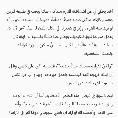
أخذ يحكي لي عن اكتشافاته المثيرة منذ كان طالبًا يبحث في طبيعة الزمن
وتفسير ظواهره. كان صوته عميقًا ومتأملًا ومريحًا في سماعه. أخبرني أنه
لو ترك حبه للقراءة وركز في تقديراته في الكلية لكان له شأن آخر الآن. كان
يعمل مدرسًا ثانويًا للكيمياء، ويعتبر هذا فشلًا بالنسبة له، كونه كان
يمتلك معرفةً عميقةً عن الكون منذ سنٍّ مبكرةٍ، بغزارة قراءاته
وتأملاته الشخصية.
"ولكنَّ القراءة منحتك حياةً جديدةً"، قلت له. أمَّن على كلامي وقال
إن ابنته خريجة كلية الهندسة وتعمل مبرمجة، ويبدو أنها من تكمل
مسيرته التي حادت عن الطريق.
أبحرنا سويًا في فيض زمنه الخاص المُحبط. ولم أشأ أن أفتح له أبواب
زمني. عند وصولنا محطة النهاية قال لي "أشوفك على خير"، وأمَّنت
على كلامه، وأضفت أنه لو أراد أن يلقاني سيجدني دومًا أقرأ في الترام. لم