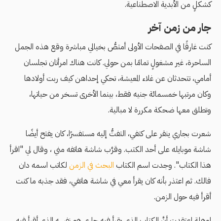
كشكلٍ من الأبدية الاصطناعية.
جار من زمن آخر
كنت غارقًا في الصفحات الأولى أمتصُّ بخيالي مباشرة وقع هذه الجمل
الساحرة، غير مشغولٍ تمامًا بمن حولي. كانت هناك امرأتان تجلسان
أمامي، تتحدثان عن غلاء المعيشة، تحكي إحداهن كيف ربت أولادها
وكان مرتبها خمسمائة جنيه فقط، بينما الأخرى تسخر من حياتها،
وتطلق معها ضحكة مكررة لا مبالية.
شعرت بجاري ينقر على كتفي، التفتُّ إليه مستفسرًا، كان يفتح أيضًا
شاشة موبايله على أحد الكتب. وقرَّب شاشة هاتفه مني ، وقال لي "اقرأ
هذا الكتاب". وجدت اسم الكتاب
البحث في الزمن
لكاتب اسمه دان
فالك. ثم اعتذر بأنه كان يقرأ معي في شاشة هاتفي، فقد جذبه ما كنت
أقرأ فيه حول الزمن.
لوهلةٍ اعتقدت أنَّ الكتاب الذي يقرأ فيه جاري هو نفسه الذي أقرأ فيه.