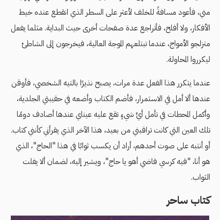
مني، فأعود مسافةً للخلف لأعثر على السطر الذي انقطع عنده خيط
الأفكار، ولا أفلح، فأتراجع عدة صفحات أخرى حيث البداية. مثلما يفعل
متزلجو الأمواج، عندما تبتلعهم الموجة العالية، فيخرجون إلى الشاطئ
ليكرروا المحاولة.
عندما يتكرر هذا الفعل عدة مرات، يصبح نذيرًا بالتيه الشخصي، فأوقن
عندها ألا أمل في الاستمرار، فأضم الكتاب وأضعه في حقيبتي الجلدية،
وأكمل المحطات في تأمل أيِّ شيءٍ تقع عليه عيناي عندها أصادف دومًا
تلك العين التي كانت تراقبني من بعيد، هذا الآخر الذي يقرأني كأنني كتاب.
أو أنتبه على صوت أحدهم، أراد أن يكسب ثوابًا في هذا "الحاج"، الذي
هو أنا، "فيه كرسي فاضي أهو يا حاج"، ويشير إليه، لضمان ألا يفلت
الثواب.
كتاب ساحر