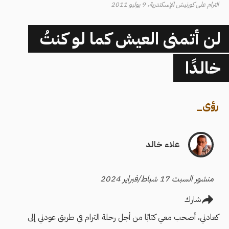
الترام على كورنيش الإسكندرية، 9 يوليو 2011
لن أتمنى العيش كما لو كنتُ
خالدًا
رؤى
_
علاء خالد
منشور السبت 17 شباط/فبراير 2024
شارك
كعادتي، أصحب معي كتابًا من أجل رحلة الترام في طريق عودتي إلى