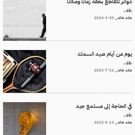
دوائر تتقاطع بخفة زمانًا ومكانًا
رؤى_
30-3-2024
علاء خالد_
يوم من أيام صيد السمك
رؤى_
22-7-2023
علاء خالد_
في الحاجة إلى مستمع جيد
رؤى_
13-5-2023
علاء خالد_