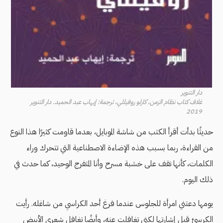
دار التنوير
غلاف كتاب نظام الزمن، كارلو روفيللي، ترجمة: إيهاب عبد الحميد. دار التنوير
2019
حديثًا بدأت أقرأ الكتب من شاشة الموبايل، بعدما قاومت كثيرًا هذا النوع
من القراءة، ربما بسبب هذه الإضاءة الاصطناعية التي تتحرك وراء
الكلمات، كأنها تقف على خشبة مسرح وأنا المتفرج الوحيد، كما حدث في
ذلك اليوم.
يومها دعتني امرأة للجلوس عندما فرغ أحد الكراسي من شاغله. رأيت
الكرسيَّ قبل إشارتها لكني تغافلت عنه، وأيضًا تغافل شعري الأبيض