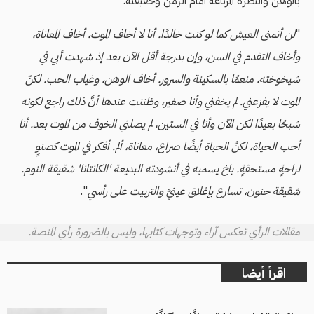
بالوهن والنظرة المرتاعة أمام الزمن وحقيقته.
"
لن أتمنى العيش كما لو كنت خالدًا. أنا لا أخاف الموت، أخاف المعاناة،
وأخاف التقدم في السن، وإن بدرجة أقل الآن بعد إذ شهدت أبي في
شيخوخته، منعمًا بالسكينة والسرور. أخاف الوهن، وغياب الحب. لكنّ
الموت لا يفزعني. لم يخفني وأنا صغير، وظننت عندها أنَّ ذلك راجع لكونه
شبحًا بعيدًا لكن الآن وأنا في الستين، لم يصلني الخوف من الموت بعد. أنا
أحب الحياة، لكنَّ الحياة أيضًا صراع، معاناة، ألم. أفكر في الموت كصنوٍ
لراحةٍ مستحقةٍ. باخ يسميه في أنشودته البديعة 'الكانتانا' شقيقة النوم.
شقيقة حنون، تسارع بإغلاق عينيَّ والتربيت على رأسي
".
مقالات الرأي تعكس آراء وتوجهات كتابها، وليس بالضرورة رأي المنصة.
اقرأ أيضا