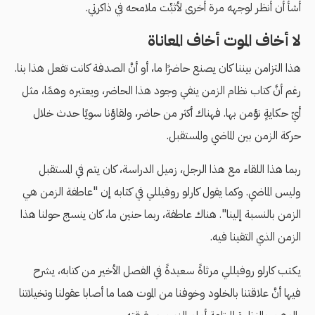
أشأ أن أنظر لوجهه مرة أخرى لأثبِّت ملامحه في ذاكرتي.
لا أخاف الموت أخاف المعاناة
هذا التزامن بيننا كان يصنع حاضرًا ما، أو أنَّ الصدفة كانت تفعل هذا بنا.
رغم أنَّ كتاب نظام الزمن ينفي وجود هذا الحاضر، ويعتبره وهمًا، مثل
أيّ حكايةٍ نؤمن بها. فهناك أكثر من حاضر، ولقاؤنا سويًا حدث خلال
حركة الزمن بين الماضي والمستقبل.
ربما هذا اللقاء مع هذا الرجل، زميل الدراسة، كان يتم في المستقبل
وليس الماضي. وكما يقول كارلو روفيللي في كتابه إن "عاطفة الزمن هي
الزمن بالنسبة إلينا". هناك عاطفة، ربما حنين ما، كان ينسج حولنا هذا
الزمن الذي التقينا فيه.
يكتب كارلو روفيللي مرثاةً سعيدةً في الفصل الأخير من كتابه، يشرح
فيها أنَّ علاقتنا بالخلود وخوفنا من الموت هما ما أصابا عقولنا وتخيلاتنا