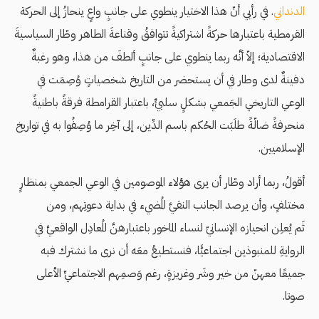
الدنداني
. في رأيي أنّ هذا الاختيار ينطوي على جانبٍ واعٍ ينحازُ إلى الحركة
القرمطية باعتبارها حركةً اشتراكيةً تتوافقُ وقناعةَ الطاهر وطّار السياسيةَ
الاقتصادية؛ إلاّ أنَّه ربما ينطوي على جانبٍ ألطفَ من هذا، وهو رغبةٌ
دفينةٌ لدى وطار في أن يستحضر من التاريخ شخصياتٍ وُصِمَت في
الوعي التاريخي الجَمعي بشكلٍ سلبيٍّ، باعتبار القرامطة فرقةً باطنيةً
منحرفةً ضالّةً طلَبَت الحُكم باسم الدِّين، إلى آخِر ما وُصِفُوا به في تواريخ
الإسلاميين.
أقولُ، ربما أراد وطّار أن يرى هؤلاء الموصومين في الوعي الجمعي بمنظارٍ
مختلفٍ، وأن يرصد الجانب النقيَّ المُضيء في بداية دعوتِهم، ومن
ثَم يُعلِن انحيازه الإنسانيّ لنساء الماخور باعتبارهنَّ المُعادِل الواقعيَّ في
الروايةِ للمنبوذين اجتماعيًّا، فنستطيعُ معَه أن نرى ما نشترك فيه
جميعًا معهنّ من خير وشَر وغريزةٍ، رغم وَصمِهم الاجتماعيِّ الأعلى
صوتا.