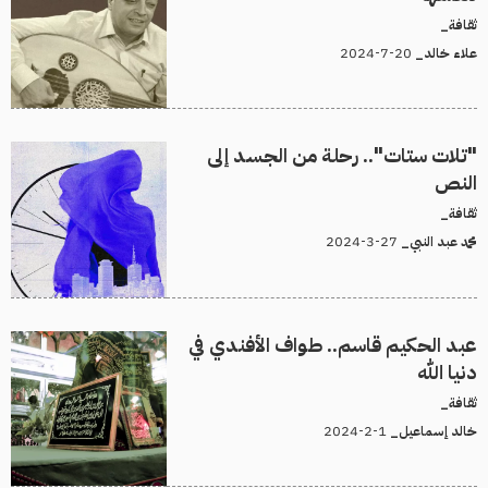
ثقافة_
20-7-2024
علاء خالد_
"تلات ستات".. رحلة من الجسد إلى
النص
ثقافة_
27-3-2024
محمد عبد النبي_
عبد الحكيم قاسم.. طواف الأفندي في
دنيا الله
ثقافة_
1-2-2024
خالد إسماعيل_