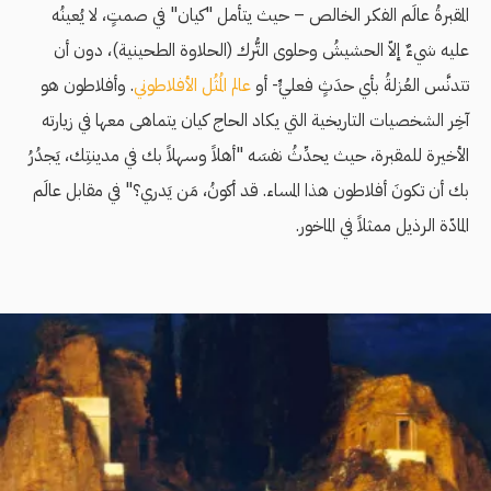
المقبرةُ عالَم الفكر الخالص – حيث يتأمل "كيان" في صمتٍ، لا يُعينُه
عليه شيءٌ إلاّ الحشيشُ وحلوى التُّرك (الحلاوة الطحينية)، دون أن
تتدنَّس العُزلةُ بأي حدَثٍ فعليٍّ- أو
عالم المُثُل الأفلاطوني
. وأفلاطون هو
آخِر الشخصيات التاريخية التي يكاد الحاج كيان يتماهى معها في زيارته
الأخيرة للمقبرة، حيث يحدِّثُ نفسَه "أهلاً وسهلاً بك في مدينتِك، يَجدُرُ
بك أن تكونَ أفلاطون هذا المساء. قد أكونُ، مَن يَدري؟" في مقابل عالَم
المادّة الرذيل ممثلاً في الماخور.