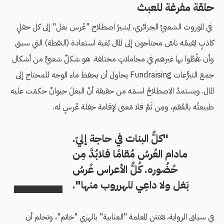
حلقة مفرغة للعبث
في الموروث الشعبيِّ الجزائري، يُشيرُ اصطلاح "عُرس بغل" إلى كل حفلٍ
كاذبٍ يُقيمُه ناسٌ محتاجون إلى المال بُغية استعادة (النقطة) التي سبق
وأن نقّطُوا بها غيرهم في مجاملاتٍ مختلفة. هو شكلٌ شعبيٌّ من أشكال
جمع التبرُّعات Fundraising يحاول أن يحفظ ماء الوجه للمحتاج إلى
المال. ويستمدّ الاصطلاحُ اسمَه من حقيقة أنَّ البغلَ حيوانٌ حكمَت عليه
طبيعتُه بالعُقم، ومِن ثَمَّ فلا مَعنى لإقامة حفلة عُرسٍ له.
"كلُّ البنات في حاجة إليّ.
مادام العُرسُ مُقامًا فلابُدَّ مِن
حُضُوره. كُلُّ الأعراس عُرسُ
بَغل ولا داعِي للهرروب منها".
في سياق الرواية، تفتتن المعلمة "العنابية" بالهزي "خاتم"، وتحلم أن