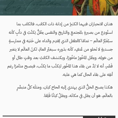
هذان الانحيازان فيهما الكثيرُ من إدانة ذات الكاتب، فالكاتب بما
استُودِع من بصيرةٍ بالمجتمعِ والتاريخ والنفس يظَلُّ يَكتُبُ في دأَبٍ كأنه
سيُغَيِّرُ العالَم – تمامًا كالطفل الذي يُقدِم والداه على خَتنِه في ممارسةٍ
جسديةٍ لا تَخلو من عُنفٍ، كأنه بدَورِه سيغيِّر العالم، لكنّ العالَم لا يتغير
من حَولِه، ويظَل الماخُورُ ماخُورًا، ويكتشف الكاتبُ بعد وقتٍ طال أو
قَصُر، أنه لا بُدَّ من بقاء هذا الماخُور ليَكتُب ما يَكتُب، فيصبح متآمرًا رغم
أنفِه على بقاء الحال كما هي عليه.
هكذا يصبح الحَلُّ الذي يهتدي إليه الحاج كيان، ومثلَه كلُّ متبصِّرٍ
بالعالَم، هو أن يظل في مكانَه، ويظلَّ كيانًا قَلِقا.