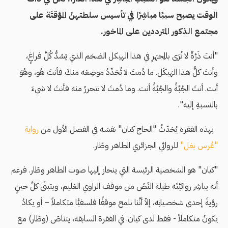
الوقت يصبح سببًا مباشِرًا في تأسيس سلطتهنّ المؤقتَة على
مجتمع الذكور المترددين على الماخور.
"أنتَ ذَرَّةٌ لا تُرَى بالمِجهَرِ في هذا الهيكل الضخم الذي يَسُدُّ كُلَّ فراغٍ،
وأنتَ كلُّ هذا الهَيكَل. ما دُمتَ لا تُحَدِّدُ موضِعَه منكَ فأنتَ هُو، وهُوَ
أنت. أنتَ الجُبَّةُ والجُبَّةُ أنت. وما دُمتَ لا تتحررُ منه فأنتَ لا شيءَ
بالنسبةِ إليه".
بهذه الفقرة يُحَدّثُ "الحاج كيان" نفسَه في الفصل الأول من
رواية
"عُرس بغل"
للروائي الجزائري الطاهر وطّار.
"كيان" هو الشخصية الرئيسة التي ينحاز إليها صوت الطاهر وطّار. فرغم
أنه يباشِر روائيَّتَه طيلة النّصّ من موقف الراوي العَليم، ويتبنّى كلَّ حينٍ
رؤيةَ إحدى شخصياتِه، إلاّ أنَّنا نلمح موقفًا فلسفيًّا متكاملاً – أو يكادُ
يكونُ متكاملاً - فقط لدى كيان. في الفقرة السابقة، يتناصّ (وطّار) مع