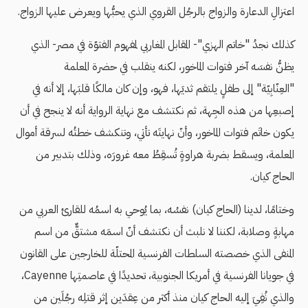
اعتزالِ الدعارة والزواج بالرجُل القروي الذي يحبُّها ويعرض عليها الزواج.
كذلك نجدُ "خاتم الهزي"- المقابل المغاربي لمفهوم الفتوّة في مصر- الذي
يظنُّ نفسَه آخر فتوات الماخور، لكنه ينقلب في حضرة المعلمة
"العِنّابِيّة" إلى طفلٍ يلتقم ثديَها، فهو، وإن كان مالكًا قلبَها، إلا أنه في
إصبعِها من هذه الجِهة، ثم نكتشف مع نهاية الرواية أنه لا ينجح في أن
يكون خاتَم فتوات الماخور، وأنّ نهايتَه تأتي، وتنكشف خطتُه لسرقة أموال
المعلمة، ويسقط بضربة هراوةٍ تُسقِطُ معه غرورَه، وذلك بتدبير من
الحاج كيان.
وختامًا، لدينا (الحاج كيان) نفسُه، بما يُوحي به اسمُه للقارئ العربي من
مهابةٍ وصلابة، لكننا لا نلبث أن نكتشف أنّ اسمَه مشتقٌّ من اسم
المنفى الذي خصصته السلطات الفرنسية المحتلّة للخارجين على القانون
في جويانا الفرنسية في أمريكا الجنوبية، تحديدًا في عاصمتِها Cayenne،
والذي نُفِيَ إليه الحاج كيان منذ أكثر من عِقدَين إثر قتلِه رجُلَين من