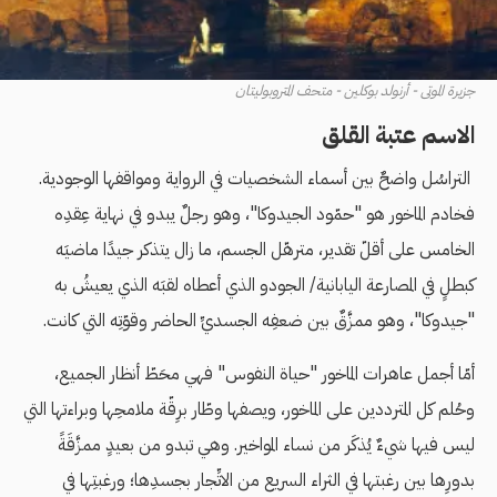
جزيرة الموتى - أرنولد بوكلين - متحف المتروبوليتان
الاسم عتبة القلق
التراسُل واضحٌ بين أسماء الشخصيات في الرواية ومواقفها الوجودية.
فخادم الماخور هو "حمّود الجيدوكا"، وهو رجلٌ يبدو في نهاية عِقدِه
الخامس على أقلّ تقدير، مترهّل الجسم، ما زال يتذكر جيدًا ماضيَه
كبطلٍ في المصارعة اليابانية/ الجودو الذي أعطاه لقبَه الذي يعيشُ به
"جيدوكا"، وهو ممزَّقٌ بين ضعفِه الجسديِّ الحاضر وقوّتِه التي كانت.
أمّا أجمل عاهرات الماخور "حياة النفوس" فهي محَطّ أنظار الجميع،
وحُلم كل المترددين على الماخور، ويصفها وطّار برِقّة ملامحِها وبراءتها التي
ليس فيها شيءٌ يُذكَر من نساء المواخير. وهي تبدو من بعيدٍ ممزَّقَةً
بدورِها بين رغبتها في الثراء السريع من الاتِّجار بجسدِها؛ ورغبتِها في