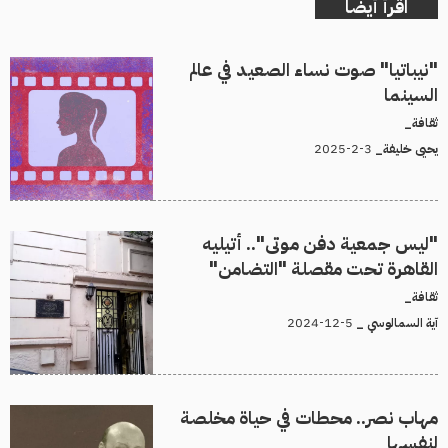
اقرأ أيضا
"نيباتيا" صوت نساء الصعيد في عالم
السينما
ثقافة_
3-2-2025
يحيى خليفة_
"ليس جمعية دفن موتى".. أتيليه
القاهرة تحت مقصلة "التضامن"
ثقافة_
5-12-2024
آية السمالوسي _
مهاب نصر.. محطات في حياة مخلصة
لنفسها