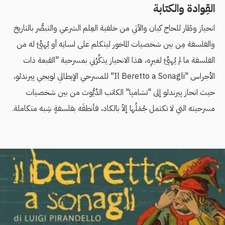
القِوادة والكتابة
انحياز وطّار للحاج كيان والآتي من خلفية العِلم الشرعي والتبصُّر بالتاريخ
والفلسفة مِن بين شخصيات الماخور ليتكلم على لسانِه أو يُهيِّئ له من
الفلسفة ما لم يُهيِّئ لغيرِه، هذا الانحياز يذكِّرُني بمسرحية "القبعة ذات
الأجراس "Il Beretto a Sonagli" للمسرحي الإيطالي لويجي پيرندلو،
حيث انحاز پيرندلو إلى "تشامپا" الكاتب الدَّيُّوث من بين شخصيات
مسرحيته التي لا تكتمل جُمَلُها إلاّ بالكاد، فأنطقَه بفلسفةٍ شِبه متكاملة.