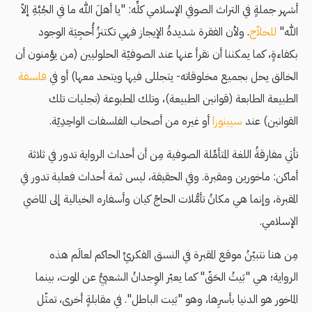
أشهر جملةٍ في التراث الصوفي الإسلامي كلِّه: "يا أهلَ الله ما في الجُبَّةِ إلاّ
الله"
للحلاّج
. ولأن الفقرة شديدةُ الإيجاز فهي تكتنزُ أُحجِيَة الوجود
بكفاءةٍ، كما يمكننا أن نقرأ عنها عند الصوفيّة الحلوليين (من يؤمنون أن
الخالق يحل بجميع مخلوقاته- يتجللى فيها ويتحد معها) أو في
فلسفة
الطبيعة الطابعة (قوانين الطبيعة)، وتلك المطبوعة (تجليات تلك
القوانين) عند
سپينوزا
أو غيره من أصحاب الفلسفات الواحِدِيّة.
تأتي مفارقةُ اللغة المتأمِّلة الصوفية مِن أن أحداث الرواية تدور في ثلاثة
أماكن: ماخورين ومقبرة. وفي الحقيقة، ليس ثمة أحداث فعلية تدور في
المقبرة، وإنما هي مكانُ تأمُّلات الحاجّ كيان وأسفاره الخيالية إلى الماضي
الإسلامي.
مِن هنا نتبيّنُ موقع المقبرة في النسق الفكريِّ الحاكم لعالَم هذه
الرواية؛ هي "بَيتُ الحَقّ" كما يعبّر الوِجدانُ الشعبيُّ عن الموت، بينما
الماخور هو الدنيا بأسرِها، وهو "بَيت الباطل". في مقابلةٍ أخرى، تمثّل