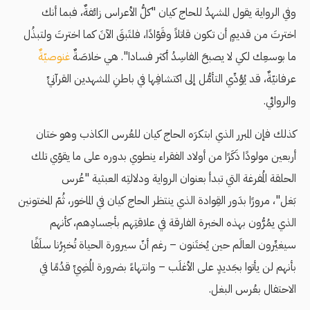
وفي الرواية يقول المشهدُ للحاج كيان "كلُّ الأعراس زائفةٌ، فبما أنك
اخترتَ من قديمٍ أن تكون قاتلاً وقَوّادًا، فلتَبقَ الآنَ كما اخترتَ ولتبذُل
ما بوسعِك لكي لا يصبحَ الفاسِدُ أكثر فسادا". هي خلاصَةٌ
غنوصيّةٌ
عرفانيّةٌ، قد يُؤدِّي التأمُّل إلى اكتشافِها في باطنِ المشهدين القرآنيِّ
والروائي.
كذلك فإن المبرر الذي ابتكرَه الحاج كيان للعُرس الكاذب وهو ختان
أربعين مولودًا ذَكَرًا من أولاد الفقراء ينطوي بدوره على ما يقوّي تلك
الحلقة المُفرغة التي تبدأ بعنوان الرواية ودلالتِه العبثية "عُرس
بَغل"، مرورًا بدَور القِوادة الذي ينتظر الحاج كيان في الماخور، ثُمّ المختونين
الذي يمُرُّون بهذه الخبرة الفارقة في علاقتِهم بأجسادِهم، كأنهم
سيغيِّرون العالَم حين يُختَنون – رغم أنّ سيرورة الحياة تُخبِرُنا سلَفًا
بأنهم لن يأتوا بجَديدٍ على الأغلَب – وانتهاءً بضرورة المُضِيِّ قدُمًا في
الاحتفال بعُرس البغل.