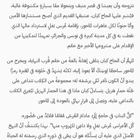
تتزوجه وأن يعيشا في قصر منيف ويتجولا معًا بسيارةٍ مكشوفة غالية،
فيُشير عليها الحاج كيان، عشيقها القديم الذي أصبح مستشارَها الأمين
وأبًا حنونًا لكل عاهرات الماخور، بإقامة عُرس بَغلٍ لاسترداد مالها الذي
نقطت به في كل مدينة كبيرة في تونس والجزائر، تمهيدًا لتمكينِها من
الإقدام على مشروعها الأخير مع خاتم.
المهمُّ أن الحاج كيان يتلقى إهانةً بالغةً من خاتم قُرب النهاية، ويخرج من
الماخور ساخطًا يُوشِكُ ألاّ يَعودَ إليه، لكنّه يَشهَدُ في خَلوَته في المقبرة رمزًا
يبدو أنَّ الكون تآمَر لكي يرسُمَه له؛ مجموعةً من الكِلاب تتداعى على
جُثّة حمارٍ هزيل. يتساءلُ كيان ماذا في هذا الحمار الهزيل ليُغري الكلاب
بالتداعي عليه، ويَصِل إلى قرارٍ نهائي بالعودة إلى الماخور.
"كلُّ البناتِ في حاجةٍ إلَيّ. مادامَ العُرسُ مُقامًا فلابُدَّ مِن حُضُوره.
كُل الأعراس عُرسُ بَغلٍ ولا داعِيَ للهُروبِ منها". بهذا يكتشفُ أنَّ النهجَ
الأمثلَ الذي عليه أن يَسلُكَه هو أن يبقى في دَورِه الذي رسَمَته له الحياةُ