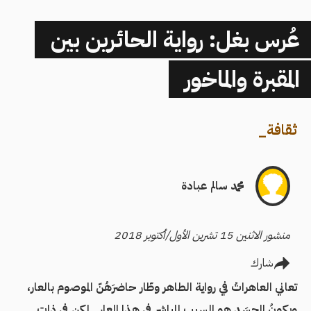
عُرس بغل: رواية الحائرين بين
المقبرة والماخور
ثقافة
_
محمد سالم عبادة
منشور الاثنين 15 تشرين الأول/أكتوبر 2018
شارك
تعاني العاهراتُ في رواية الطاهر وطّار حاضرَهُنّ الموصوم بالعار،
ويكونُ الجسَد هو السبب المباشِر في هذا العار.. لكن في ذات