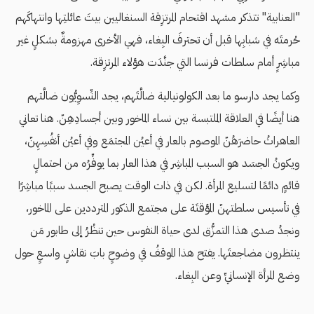
"العنابية" تتذكر مشهد اقتحام المرتزِقة السنغاليين بيتَ عائلتِها وانتهاكَهم
حُرمتَه في شبابِها قبل أن تحترفَ البِغاء، فهي الأخرى مهزومةٌ بشكلٍ غير
مباشِرٍ أمام سلطات فرنسا التي جنَّدَت هؤلاء المرتزِقة.
وكما يجد دارسو ما بعد الكولونيالية ضالَّتَهم، يجد النِّسوِيُّون ضالَّتهم
هنا أيضًا في العلاقة الملتبسة بين نساء الماخور وبين أجسادِهِنّ. هنا تعاني
العاهراتُ حاضرَهُنّ الموصوم بالعار في أعيُن المجتمَع وفي أعيُن أنفُسِهِنّ،
ويكونُ الجسَد هو السبب المباشِر في هذا العار بما يوفِّرُه من احتمالٍ
قائمٍ دائمًا لتسليع المرأة. لكن في ذات الوقت يصبح الجسد سببًا مباشِرًا
في تأسيس سلطتهنّ المؤقتَة على مجتمع الذكور المترددين على الماخور،
ونجدُ صدى هذا التمزُّق لدى حياة النفوس حين تنظُرُ إلى طابور مَن
ينتظرون مضاجعتَها. يفتح هذا الموقفُ في وضوحٍ بابَ نقاشٍ واسعٍ حول
وضع المرأة الإنسانيِّ وعن البِغاء.