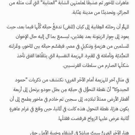
عاهرات الماخور ثم عشيقًا لمعلمتهن الشابة "العنابية" التي أتت مثلَه من
الجزائر، وتحديدًا من مدينة عِنّابة.
المهمُّ أن رحلتَه العِقابية إلى كيان (المنفى) تدمَغُ حياتَه كُلَّها فيما بعد، حيث
يعود إلى جِوار الزيتونة بعد عِقدَين، ليسمع بما آل إليه حال الإخوان
المسلمين من هزيمةٍ وتنكيلٍ في مصر، فيقسِّم حياتَه بين الماخور، وعُزلته
التعبُّديّة وتأملاته في المقبرة. الهزيمة النفسية التي يتلقّاها الفتى تأخذ
شكلَها الصارم من سلطات الفرنسيين.
في مثالٍ آخر للهزيمة أمام الآخَر الغربي؛ نكتشف من ذكريات "حمود
الجيدوكا" أنّ نقطة التحوُّل في حياتِه مِن بطل جودو يرتحل إلى أربعة
أقطار الأرض ممثلاً لبلادِه، إلى سجين ثم خادم في ماخور يطمح إلى أن
يكون هزيًا، نقطة التحول هذه كانت في ألمانيا، حين وقع في غرام عاهرةٍ
ألمانية عرض عليها الزواج فرفضت فقتلَها.
هنا، الآخَر الغربيُّ سببٌ مباشِرٌ في الشقاء وخيبة الأمل. حتى