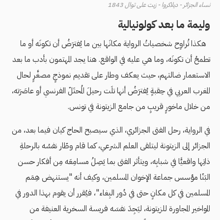
نساء الجزائر - ديلاكروا - زيت على توال 1843
وليمة ما بعد كولونيالية
هكذا تُراوِح شخصياتُ الرواية مكانَها بين ما يُفترَضُ أن تكونَه أو ما
تطمحُ أن تكونَه، وما هي عليه في الواقع. هنا يجد المهتمون بأدب ما بعد
الاستعمار ضالتهم، حيث يعكف وطار على تقديم نموذجٍ مصغَّرٍ لحال
المغرب العربي في حِقبةٍ يُفترَضُ أنها تلَت رحيلَ المُحتَلّ الفرنسي أو عاصَرَته،
من خلال ماخورٍ قريبٍ من جامع الزيتونة في تونس.
في الرواية، رحل الفتى الجزائري، الذي سيصبح الحاج كيان فيما بعد، من
الجزائر إلى الزيتونة ليتلقى العلم الشرعي، كما قام وطّار نفسُه بالرحلةِ
ذاتِها واقعيًّا في شبابِه، ويتأثر الفتى بما يَصِلُ مسامِعَه مِن أفكار حسن
البَنّا مؤسس جماعة الإخوان المسلمين، وكيف أنه "يستنهض هِمَم
المسلمين في كل مكانٍ حتى في دُور البِغاء"، فيُقرر أن يقوم بهذا الدور في
المواخير المجاورة للزيتونة، ليَجِدَ نفسَه فريسة السخرية العنيفة من