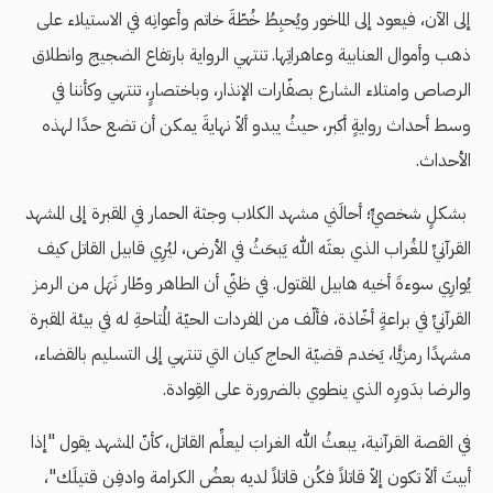
إلى الآن، فيعود إلى الماخور ويُحبِطُ خُطّةَ خاتم وأعوانِه في الاستيلاء على
ذهب وأموال العنابية وعاهراتِها. تنتهي الرواية بارتفاع الضجيج وانطلاق
الرصاص وامتلاء الشارع بصفّارات الإنذار، وباختصارٍ، تنتهي وكأننا في
وسط أحداث روايةٍ أكبر، حيثُ يبدو ألاّ نهايةَ يمكن أن تضع حدًا لهذه
الأحداث.
بشكلٍ شخصيٍّ؛ أحالَني مشهد الكلاب وجثة الحمار في المقبرة إلى المشهد
القرآنيِّ للغُراب الذي بعثَه الله يَبحَثُ في الأرض، ليُرِي قابيل القاتل كيف
يُوارِي سوءةَ أخيه هابيل المقتول. في ظنّي أن الطاهر وطّار نَهَل من الرمز
القرآنيِّ في براعةٍ أخّاذة، فألّف من المفردات الحيّة المُتاحةِ له في بيئة المقبرة
مشهدًا رمزيًّا، يَخدم قضيّة الحاج كيان التي تنتهي إلى التسليم بالقضاء،
والرضا بدَورِه الذي ينطوي بالضرورة على القِوادة.
في القصة القرآنية، يبعثُ الله الغرابَ ليعلِّم القاتل، كأنّ المشهد يقول "إذا
أبيتَ ألاّ تكون إلاّ قاتلاً فكُن قاتلاً لديه بعضُ الكرامة وادفِن قتيلَك"،