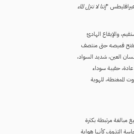
هيراقليطس "
إننا لا ننزل الماء
تقيم، والإيقاع الهادئ
 ويفتح قميصه حتى منتصف
نسان العين، شديد السواد،
 عادة، حقيبة سوداء
وت الممغنطة، للهوية
صيغ مبالغة مرتبطة بكثرة
سة التذوق، كأنها هواية