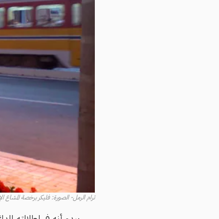
ترام الرمل- الصورة: فليكر برخصة المشاع ال
يبدو أنه في إطلالته الد