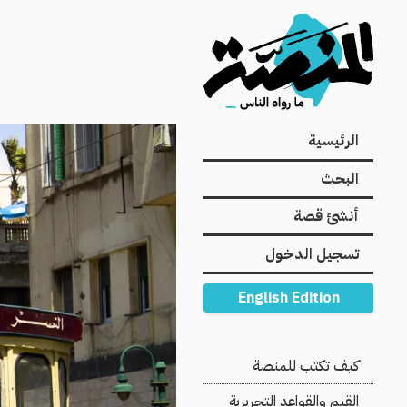
Main
الرئيسية
navigation
البحث
أنشئ قصة
تسجيل الدخول
English Edition
Secondary
كيف تكتب للمنصة
Navigation
القيم والقواعد التحريرية