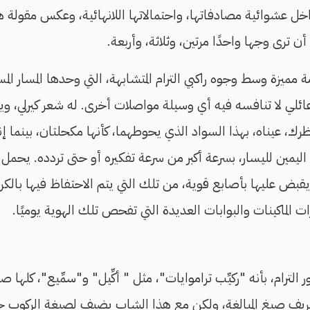
اخل عشوائية مصادفاتها، واحتمالاتها اللانهائية، وعكس مقولة 
ن ترى وجها واحدًا مرتين، وثلاثة، وأربعة.
ميزة وسط وجوه راكبي الترام المتشابهة، التي وحدها المسار المس
 عائلي لا تنافسه فيه أي وسيلة مواصلات أخرى. له شعر كيرلي،
ك، عيناه، بهذا السواد الذي يحوطهما، كأنها مكحلتان، بينما إ
ليمين لليسار، بسرعة أكبر من سرعة تفكيره أو حتى تردده. يحمل
يقبض عليها بأصابع قوية، من تلك التي يتم الاحتفاظ فيها بالكر
 الماكينات والبوابات العديدة التي تفحص تلك الهوية يوميًا.
الترام، بأنه "ركيِّب تراموايات"، مثل " أكِّيل" و"سمِّيع"، كلها 
ريف صيغ المبالغة، ولكن مع هذا الشاب يضيف لصيغة الركوب حا