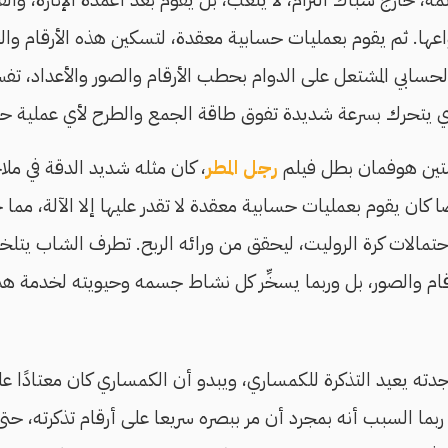
واعها. ثم يقوم بعمليات حسابية معقدة، لتسكين هذه الأرقام والص
لحسابي المشتعل على الدوام بحطب الأرقام والصور والأعداد، تفسر
ذي يتحرك بسرعة شديدة تفوق طاقة الجمع والطرح لأي عملية ح
ستين هوفمان بطل فيلم
رجل المطر
، كان مثله شديد الدقة في مل
ًا كان يقوم بعمليات حسابية معقدة لا تقدر عليها إلا الآلة، مم
الات كرة الروليت، ليحقق من ورائه الربح. تطرف الشاب يتلخص 
ام والصور، بل وربما يسخِّر كل نشاط جسمه وحيويته لخدمة هذه
ته يعيد التذكرة للكمساري، ويبدو أن الكمساري كان معتادًا ع
 ربما السبب أنه بمجرد أن مر ببصره سريعا على أرقام تذكرته،