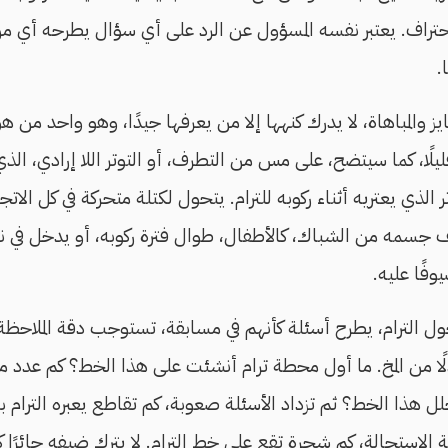
حتراف. يعتبر نفسه المسؤول عن الرد على أي سؤال يطرحه أي م
.
يز والمباهاة، لا يدرك كنهها إلا من يعرفها جيدًا، وهو واحد من هؤ
يلًا، كما سيتضح، على مس من التطرف، أو التوتر اللا إرادي، الذي
الذي يعتريه أثناء ركوبه للترام. يتحول لكتلة متحركة في كل الا
ف جسمه من الشباك، كالأطفال، طوال فترة ركوبه، أو يدخل في
فًا عليه.
 الترام، يطرح أسئلة كأنهم في مسابقة، تستوجب دقة الملاحظة
لًا من المخ. ما أول محطة ترام أنشئت على هذا الخط؟ كم عدد 
خلل هذا الخط؟ ثم تزداد الأسئلة صعوبة، كم تقاطع يعبره الترام 
 الاستحالة، كم شجرة تقع على خط الترام. لا يترك ضيفه حائرًا كثيرًا