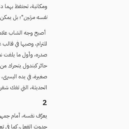
ومكانية، تحتفظ بهما د
نفسه مرتين
"؛ بل يمكن أ
أصبح وجه الشاب علامة م
للترام، وصبها في قالب
صدره، وأول ما يلفت نظر
حائر كبندول يتحرك من ا
صغيرة، في يده اليسرى، 
الحديثة، التي تفك شفرات
2
يعرِّف نفسه، أمام جمهور 
حدوث الفعل، كما في تع