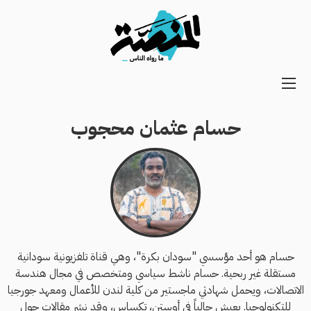
Main
navigation
حسام عثمان محجوب
Secondary
Navigation
حسام هو أحد مؤسسي "سودان بكرة"، وهي قناة تلفزيونية سودانية
مستقلة غير ربحية. حسام ناشط سياسي ومتخصص في مجال هندسة
الاتصالات، ويحمل شهادتي ماجستير من كلية لندن للأعمال ومعهد جورجيا
للتكنولوجيا. يعيش حالياً في أوستن، تكساس، وقد نشر مقالات حول