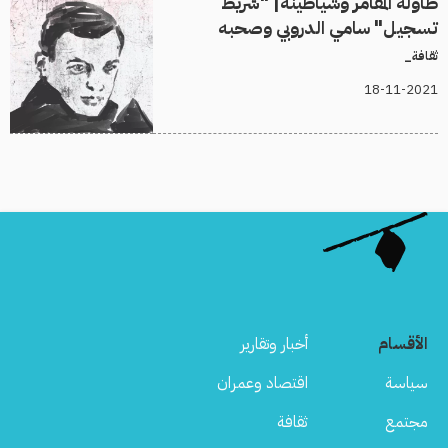
طاولة المقامر وشياطينه| "شريط
تسجيل" سامي الدروبي وصحبه
ثقافة_
18-11-2021
الأقسام
أخبار وتقارير
سياسة
اقتصاد وعمران
مجتمع
ثقافة