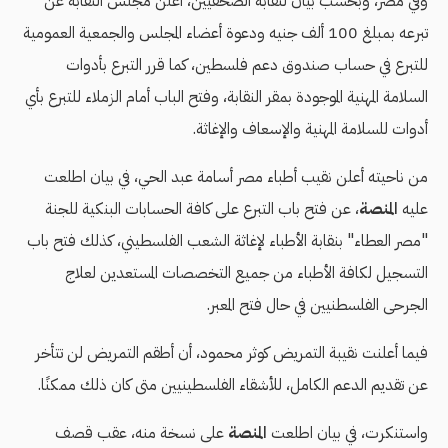
وفي مصر، وبحسب بيان لنقابة الصحفيين، أعلن مجلس النقابة عن
تبرعه بمبلغ 100 ألف جنيه ودعوة أعضاء المجلس والجمعية العمومية
للتبرع في حساب صندوق دعم فلسطين، كما قرر التبرع بأدوات
السلامة المهنية الموجودة بمقر النقابة، وفتح الباب أمام الزملاء للتبرع بأي
أدوات للسلامة المهنية والإسعاف والإغاثة.
من ناحيته أعلن نقيب أطباء مصر أسامة عبد الحي، في بيان اطلعت
عليه
المنصة
، عن فتح باب التبرع على كافة الحسابات البنكية للجنة
"مصر العطاء" بنقابة الأطباء لإغاثة الشعب الفلسطيني، كذلك فتح باب
التسجيل لكافة الأطباء من جميع التخصصات المستعدين لعلاج
الجرحى الفلسطنيين في حال فتح المعبر.
فيما أعلنت نقيبة التمريض كوثر محمود، أن أطقم التمريض لن تتأخر
عن تقديم الدعم الكامل، للأشقاء الفلسطينيين متى كان ذلك ممكنًا.
واستنكرت، في بيان اطلعت
المنصة
على نسخة منه، عقب قصف