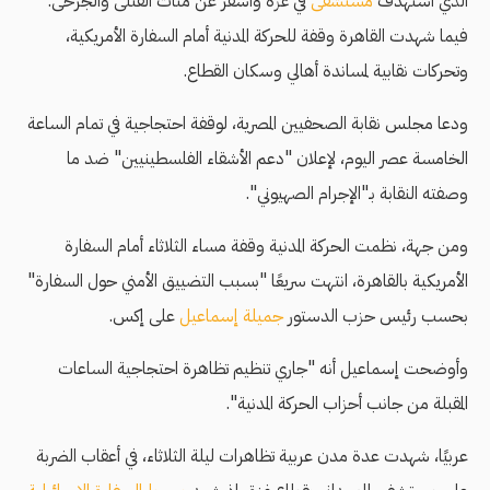
الذي استهدف
مستشفى
في غزة وأسفر عن مئات القتلى والجرحى.
فيما شهدت القاهرة وقفة للحركة المدنية أمام السفارة الأمريكية،
وتحركات نقابية لمساندة أهالي وسكان القطاع.
ودعا مجلس نقابة الصحفيين المصرية، لوقفة احتجاجية في تمام الساعة
الخامسة عصر اليوم، لإعلان "دعم الأشقاء الفلسطينيين" ضد ما
وصفته النقابة بـ"الإجرام الصهيوني".
ومن جهة، نظمت الحركة المدنية وقفة مساء الثلاثاء أمام السفارة
الأمريكية بالقاهرة، انتهت سريعًا "بسبب التضييق الأمني حول السفارة"
بحسب رئيس حزب الدستور
جميلة إسماعيل
على إكس.
وأوضحت إسماعيل أنه "جاري تنظيم تظاهرة احتجاجية الساعات
المقبلة من جانب أحزاب الحركة المدنية".
عربيًا، شهدت عدة مدن عربية تظاهرات ليلة الثلاثاء، في أعقاب الضربة