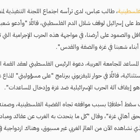
لفلسطينية
، طالب عباس، لدى ترأسه اجتماع اللجنة التنفيذية لمن
 على إسرائيل لوقف شلال الدم الفلسطيني، قائلًا "وأدعو شعبن
افل والصمود على أرضنا، في مواجهة هذه الحرب الإجرامية التي تش
 أبناء شعبنا في غزة والضفة والقدس".
المساعد للجامعة العربية، دعوة الرئيس الفلسطيني لعقد القمة ا
تثنائية، قائلًا في حوار تليفزيوني ببرنامج "على مسؤوليتي" المذا
و إيقاف آلة الحرب الإسرائيلية ضد غزة وإدخال المساعدات".
ب سقط أخلاقيًا بسبب مواقفه تجاه القضية الفلسطينية، وصمته 
بحق أهالي غزة"، وقال "كل ما يتحدث به الغرب عن عقائد ومب
 نشاهده الآن من العالم الغربي غير مسبوق، وهناك ازدواجية في ا