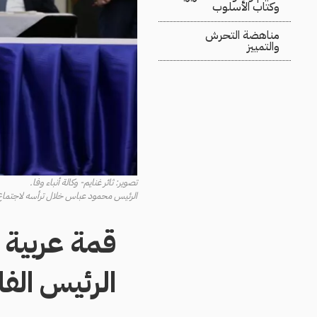
وكتاب الأسلوب
مناهضة التحرش
والتمييز
تصوير: ثائر غنايم- وكالة أنباء وفا.
الرئيس محمود عباس خلال ترأسه لاجتماع ال
قمة عربية م
الرئيس الف