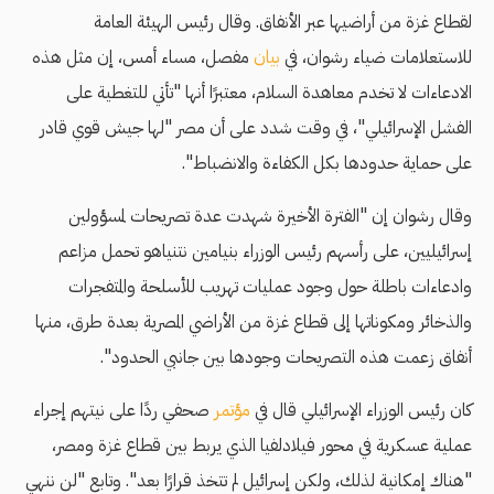
لقطاع غزة من أراضيها عبر الأنفاق. وقال رئيس الهيئة العامة
للاستعلامات ضياء رشوان، في
بيان
مفصل، مساء أمس، إن مثل هذه
الادعاءات لا تخدم معاهدة السلام، معتبرًا أنها "تأتي للتغطية على
الفشل الإسرائيلي"، في وقت شدد على أن مصر "لها جيش قوي قادر
على حماية حدودها بكل الكفاءة والانضباط".
وقال رشوان إن "الفترة الأخيرة شهدت عدة تصريحات لمسؤولين
إسرائيليين، على رأسهم رئيس الوزراء بنيامين نتنياهو تحمل مزاعم
وادعاءات باطلة حول وجود عمليات تهريب للأسلحة والمتفجرات
والذخائر ومكوناتها إلى قطاع غزة من الأراضي المصرية بعدة طرق، منها
أنفاق زعمت هذه التصريحات وجودها بين جانبي الحدود".
كان رئيس الوزراء الإسرائيلي قال في
مؤتمر
صحفي ردًا على نيتهم إجراء
عملية عسكرية في محور فيلادلفيا الذي يربط بين قطاع غزة ومصر،
"هناك إمكانية لذلك، ولكن إسرائيل لم تتخذ قرارًا بعد". وتابع "لن ننهي