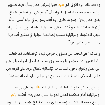
ولا تعد تلك المرة الأولى التي
تتهم
فيها إسرائيل مصر بشأن غزة، فسبق
وادعت أمام محكمة العدل الدولية أن "مصر هي من تحاصر القطاع
بغلق معبر رفح"، وهو ما تطرق إليه أيضًا رشوان، في بيانه أمس، قائلًا
"إن هذه الادعاءات والأكاذيب هي استمرار لسياسة الهروب للأمام التي
تتبعها الحكومة الإسرائيلية بسبب إخفاقاتها المتوالية في تحقيق أهدافها
المعلنة للحرب على غزة".
وأضاف "هي تبحث عن مسؤول خارجها لهذه الإخفاقات، كما فعلت
أيضًا نفس الشيء مؤخرًا باتهام مصر في محكمة العدل الدولية بأنها هي
التي تمنع وتعوق دخول المساعدات الإنسانية لقطاع غزة، على الرغم من
علمها التام بأن مصر لم تغلق معبر رفح من جانبها ولو للحظة واحدة".
وسبق وأصدرت الهيئة العامة للاستعلامات
بيانًا
للرد على المزاعم
الإسرائيلية أمام محكمة العدل الدولية بشأن معبر رفح، أعقبته
بآخر
أوضح حجم المساعدات الإنسانية التي دخلت قطاع غزة خلال مائة يوم