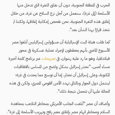
الحرب في المنطقة الجنوبية، دون أن نغلق الثغرة التي تدخل منها
الأسلحة (إلى غزة)، سنعمل من أجل نزع السلاح عن غزة، من خلال
إغلاق هذه الثغرة الجنوبية، نحن نفحص إمكانية إغلاقها، ولكننا لم
نتخذ قرارًا بهذا الشأن بعد".
كما نقلت هيئة البث الإسرائيلية أن مسؤولين إسرائيليين أبلغوا مصر
الأسبوع الماضي بأنهم يخططون لإجراء عملية عسكرية في محور
فيلادلفيا، وهو ما رد عليه رشوان، في
تصريحات
عبر برنامج كلمة أخيرة
مساء أمس، "نحذر إسرائيل بشكل واضح من المساس بالاتفاقيات
المكتوبة، وعلى إسرائيل أن تختار، إما أن توسع مما يحدث في غزة؛
ليشمل دول الجوار وبالتالي تهدد الأمن القومي المصري، ولكن في هذه
الحالة عليها أن تتحمل نتيجة ذلك".
وأضاف أن مصر "أبلغت الجانب الأمريكي بمخاطر التلاعب بمعاهدة
السلام ومخاطر اتهام مصر بإغلاق معبر رفح وتهريب الأسلحة إلى غزة".