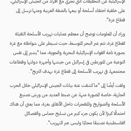
الإسرائيلية عن التحقيقات التي تجري مع أفراد من الجيش الإسرائيلي،
على خلفية اختفاء أسلحة أو بيعها بالضفة الغربية ومنها ترسل إلى
قطاع غزة".
وزاد أن المعلومات توضح أن معظم عمليات تهريب الأسلحة الثقيلة
لقطاع غزة، تتم عبر البحر المتوسط، حيث تسيطر على شواطئه مع غزة
بصورة تامة القوات الإسرائيلية البحرية والجوية، مما "يشير إلى نفس
النوعية من المتورطين في إسرائيل من جيشها وأجهزة دولتها وقطاعات
مجتمعها، في تهريب الأسلحة إلى قطاع غزة بهدف التربح".
ولفت أيضًا إلى "ما كشفت عنه بيانات الجيش الإسرائيلي خلال الحرب
الجارية، خاصة المصورة منها، عن ضبط العديد من ورش تصنيع
الأسلحة والصواريخ والمتفجرات داخل الأنفاق بغزة، مما يعني أن هناك
احتمالًا كبيرًا لأن يكون جزء كبير من تسليح حماس والفصائل
الفلسطينية تصنيعًا محليًا وليس عبر التهريب".