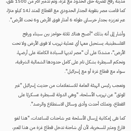
مدينة رفح المصرية حتى الحدود مع غزة، وتم تدمير أكثر من 1500 نفق،
كما قامت مصر بتقوية الجدار الحدودي مع القطاع الممتد لـ14 كيلو مترًا،
عبر تعزيزه بجدار خرساني طوله 6 أمتار فوق الأرض و6 تحت الأرض".
وأشار إلى أنه بذلك "أصبح هناك ثلاثة حواجز بين سيناء ورفح
الفلسطينية، يستحيل معها أي عملية تهريب لا فوق الأرض ولا تحت
الأرض"، مشددًا على أن "مصر لديها السيادة الكاملة على أرضها،
وتحكم السيطرة بشكل تام على كامل حدودها الشمالية الشرقية،
سواء مع قطاع غزة أو مع إسرائيل".
وتعجب رئيس الهيئة العامة للاستعلامات من حديث إسرائيل "غير
الموثق" عن تهريب الأسلحة، "وهي الدولة المسيطرة عسكريًا على
القطاع، وتملك أحدث وأدق وسائل الاستطلاع والرصد".
كما نفى إمكانية إرسال الأسلحة عبر شاحنات المساعدات، "هذا لغو
فارغ ومثير للسخرية، لأن أي شاحنة تدخل قطاع غزة من هذا المعبر،