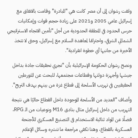
ولفت رشوان إلى أن مصر كانت هي "المبادرة" وقامت بالاتفاق مع
إسرائيل عامي 2005 و2021 على زيادة حجم قوات وإمكانيات
حرس الحدود في المنطقة الحدودية من أجل "تأمين الاتجاه الاستراتيجي
الشمالي الشرقي، واحترامًا لمعاهدة السلام مع إسرائيل، وحتى لا تتخذ
الأخيرة من جانبها أي خطوة انفرادية".
ونصح رشوان الحكومة الإسرائيلية بأن "تجري تحقيقات جادة بداخل
جيشها وأجهزة دولتها وقطاعات مجتمعها، للبحث عن المتورطين
الحقيقيين في تهريب الأسلحة إلى قطاع غزة من بينهم بهدف التربح".
وأضاف "العديد من الأسلحة الموجودة داخل القطاع حاليًا هي نتيجة
التهريب من داخل إسرائيل مثال بنادق M16 ونوعيات من الـ RPG،
فضلًا عن المواد ثنائية الاستخدام فى التصنيع العسكري للأجنحة
العسكرية بالقطاع، وهنا تكفي مراجعة ما تنشره وسائل الإعلام