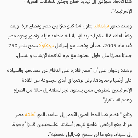
هذا الاتجاه سيؤدي إلى تهديد خطير وجدي للعلاقات المصرية -
الإسرائيلية".
ويمتد محور
فيلادلفيا
بطول 14 كيلو مترًا بين مصر وقطاع غزة، ويعد
وفقًا لمعاهدة السلام المصرية الإسرائيلية منطقة عازلة. وتطور وجود مصر
فيه عام 2005، بعد أن وقعت مع إسرائيل
بروتوكولًا
سمح بنشر 750
جنديًا مصريًا على طول الحدود مع غزة لمكافحة الإرهاب والتسلل.
وشدد رشوان على أن "مصر قادرة على الدفاع عن مصالحها والسيادة
على أرضها وحدودها، ولن ترهنها في أيدي مجموعة من القادة
الإسرائيليين المتطرفين ممن يسعون لجر المنطقة إلى حالة من الصراع
وعدم الاستقرار".
وتابع "ينضم هذا الخط المصري الأحمر إلى سابقه، الذي
أعلنته
مصر
مرارًا، وهو الرفض القاطع لتهجير أشقائنا الفلسطينيين قسرًا أو طوعًا
إلى سيناء، وهو ما لن نسمح لإسرائيل بتخطيه".