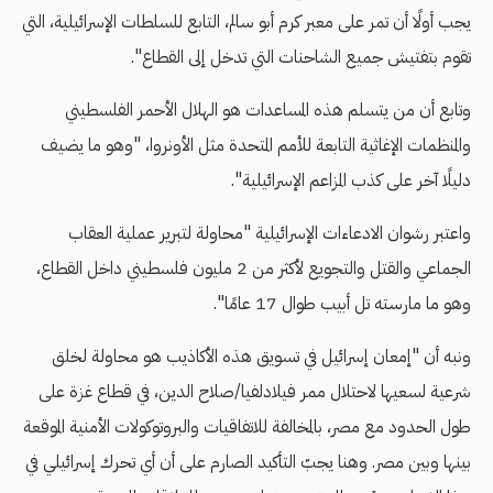
يجب أولًا أن تمر على معبر كرم أبو سالم، التابع للسلطات الإسرائيلية، التي
تقوم بتفتيش جميع الشاحنات التي تدخل إلى القطاع".
وتابع أن من يتسلم هذه المساعدات هو الهلال الأحمر الفلسطيني
والمنظمات الإغاثية التابعة للأمم المتحدة مثل الأونروا، "وهو ما يضيف
دليلًا آخر على كذب المزاعم الإسرائيلية".
واعتبر رشوان الادعاءات الإسرائيلية "محاولة لتبرير عملية العقاب
الجماعي والقتل والتجويع لأكثر من 2 مليون فلسطيني داخل القطاع،
وهو ما مارسته تل أبيب طوال 17 عامًا".
ونبه أن "إمعان إسرائيل في تسويق هذه الأكاذيب هو محاولة لخلق
شرعية لسعيها لاحتلال ممر فيلادلفيا/صلاح الدين، في قطاع غزة على
طول الحدود مع مصر، بالمخالفة للاتفاقيات والبروتوكولات الأمنية الموقعة
بينها وبين مصر. وهنا يجبّ التأكيد الصارم على أن أي تحرك إسرائيلي في