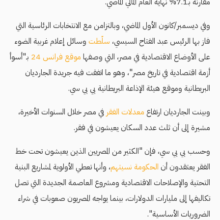
مقارنة بـ7.1% نهاية العام المالي الماضي.
وفي ديسمبر/كانون الأول الماضي، وبالتزامن مع الانتخابات الرئاسية التي
فاز بها الرئيس عبد الفتاح السيسي،
سلّطت
وسائل إعلام غربية الضوء
على الأوضاع الاقتصادية في مصر، التي وصفها
موقع فرانس 24
بـ"أسوأ
أزمة اقتصادية في تاريخ مصر"، وهو ما اتفقت فيه جريدة الجارديان
البريطانية وموقع هيئة الإذاعة البريطانية بي بي سي.
وبينت الجارديان ارتفاع
معدلات الفقر
في مصر خلال السنوات الأخيرة،
مشيرة إلى أن ثلث عدد السكان يعيشون في فقر.
وحسب بي بي سي، فإن "الكثير من المصريين الذين يعيشون تحت خط
الفقر يعتقدون أن
الحكومة نسيتهم
، وأنها تعطي الأولوية لمشاريع البنية
التحتية والإصلاحات الاقتصادية ومشروع العاصمة الجديدة التي تصل
تكاليفها إلى مليارات الدولارات، بينما يواجه المصريون صعوبات في شراء
الضروريات الأساسية".