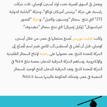
ويعمل في السوق المصرية، تحت لواء أيسترن كومباني، ثلاث شركات
رئيسية، هي شركة "بريتيش أمريكان توباكو"، وشركة "اليابانية الدولية
JTI" التي تنتج سجائر "وينستون وكاميل"، و
شركة
"المنصور
انترناشيونال" (وكيل إمبريال) التي تنتج سجائر "ديفيدوف".
وكانت
فيليب موريس
تُصنع منتجاتها في مصر، من خلال أيسترن
كومباني، قبل أن تُعلن في أغسطس/آب الماضي تغيير اسم المُصنّع إلى
الشركة المتحدة للتبغ، بعد حصولها على
رخصة
لإنتاج السجائر التقليدية
والإلكترونية. وتساهم الشركة الشرقية للدخان بحصة تبلغ 24%؜ في
الشركة المتحدة للتبغ. وتعد الشرقية للدخان المنتج الوحيد للسجائر
الشعبية في مصر، وتمتلك الحكومة غالبيتها بنسبة 50.5%.