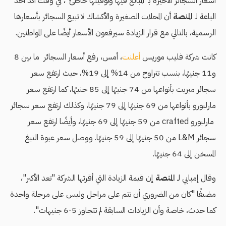
أسعار السجائر الأخيرة بـ"المبالغ فيها وتوقيتها خاطئ"، في وقت أكد أحد
الباعة لـ
المنصة
أن المحلات الصغيرة والأكشاك لا تبيع السجائر بأسعارها
الرسمية، بالتالي مع قرار الزيادة سيرفعون الأسعار أيضًا على المواطنين.
كانت شركة فليب موريس
أعلنت
، أمس، رفع أسعار السجائر ما بين 8
و11 جنيهًا، بنسب تتراوح من 14% إلى 19%، حيث ارتفع سعر
سجائر ميريت بأنواعها من 74 جنيهًا إلى 85 جنيهًا، كما ارتفع سعر
مارلبورو بأنواعها من 69 جنيهًا إلى 79 جنيهًا، وكذلك ارتفع سعر سجائر
مارلبورو crafted من 59 جنيهًا إلى 69 جنيهًا، وأيضًا ارتفع سعر
سجائر L&M من 50 جنيهًا إلى 59 جنيهًا. ووصل سعر عبوة التبغ
المسخن إلى 64 جنيهًا.
وقال إمبابي لـ
المنصة
إن قيمة الزيادة التي أقرتها الشركة "تعد الأكبر"،
مضيفًا "كان من الضروري أن تتم على مراحل وليس على مرحلة واحدة
كما حدث، خاصة وأن الزيادات السابقة لم تتجاوز 5-6 جنيهات".