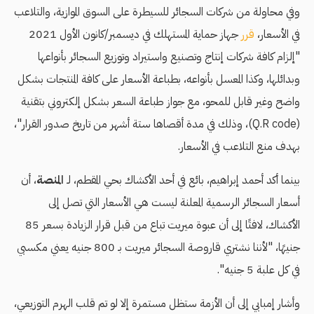
وفي محاولة من شركات السجائر للسيطرة على السوق الموازية، والتلاعب
في الأسعار،
قرر
جهاز حماية المستهلك في ديسمبر/كانون الأول 2021
"إلزام كافة شركات إنتاج وتصنيع واستيراد وتوزيع السجائر بأنواعها
وبدائلها، وكذا المعسل بأنواعه، بطباعة الأسعار على كافة المنتجات بشكل
واضح وغير قابل للمحو، مع جواز طباعة السعر بشكل إلكتروني بتقنية
(Q.R code)، وذلك في مدة أقصاها ستة أشهر من تاريخ صدور القرار"،
بهدف منع التلاعب في الأسعار.
بينما أكد أحمد إبراهيم، بائع في أحد الأكشاك بحي المقطم، لـ
المنصة
،
أن
أسعار السجائر الرسمية المعلنة ليست هي الأسعار التي تصل إلى
الأكشاك، لافتًا إلى أن عبوة ميريت تباع من قبل قرار الزيادة بسعر 85
جنيهًا، "لأننا نشتري قاروصة السجائر ميريت بـ 800 جنيه يعني مكسبي
في كل علبة 5 جنيه".
وأشار إمبابي إلى أن الأزمة ستظل مستمرة إلا لو تم قلب الهرم التوزيعي،