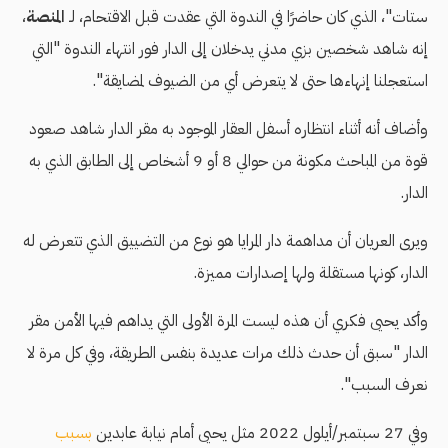
ستات"، الذي كان حاضرًا في الندوة التي عقدت قبل الاقتحام، لـ
المنصة
،
إنه شاهد شخصين بزي مدني يدخلان إلى الدار فور انتهاء الندوة "التي
استعجلنا إنهاءها حتى لا يتعرض أي من الضيوف لمضايقة".
وأضاف أنه أثناء انتظاره أسفل العقار الموجود به مقر الدار شاهد صعود
قوة من المباحث مكونة من حوالي 8 أو 9 أشخاص إلى الطابق الذي به
الدار.
ويرى العريان أن مداهمة دار المرايا هو نوع من التضييق الذي تتعرض له
الدار، كونها مستقلة ولها إصدارات مميزة.
وأكد يحيى فكري أن هذه ليست المرة الأولى التي يداهم فيها الأمن مقر
الدار "سبق أن حدث ذلك مرات عديدة بنفس الطريقة، وفي كل مرة لا
نعرف السبب".
وفي 27 سبتمبر/أيلول 2022 مثل يحيى أمام نيابة عابدين
بسبب