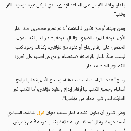
بالدار، وإلقاء القبض على المساعد الإداري، الذي لم يكن غيره موجود بالمقر
وقتها".
ومن جهته، أوضح فكري لـ
المنصة
أنه تم تحرير محضرين ضد الدار،
الأول بتهمة التهرب الضريبي، والثاني بتهمة إصدار الدار لكتب دون
الحصول على أرقام إيداع أو عقود مع مؤلفين، وكذلك وجود كتب
ليست ملكًا للدار، بالإضافة لاستخدام برامج غير أصلية على أجهزة
الكمبيوتر الخاصة بالدار.
وتابع "هذه الاتهامات ليست حقيقية، وجميع الأجهزة عليها برامج
أصلية، وجميع الكتب لها أرقام إيداع وعقود مؤلفين، أما الكتب غير
المملوكة للدار فهي هدايا من مؤلفيها".
ونفى فكري أن يكون اقتحام الدار بسبب ديوان
كيرلي
للناشط السياسي
أحمد دومة، وقال "معتقدش له علاقة بكتاب دومة لأنه لم يتعرض