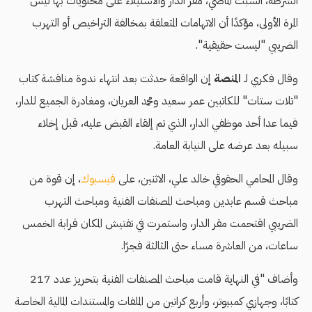
الشرطة، السبت الماضي، مقر الدار والاستيلاء على محتويات بها ليس
المرة الأولى، مؤكدًا أن الاتهامات المتعلقة بمخالفة التراخيص أو التهرب
الضريبي "ليست حقيقية".
وقال فكري لـ
المنصة
إن الواقعة حدثت بعد انتهاء ندوة مناقشة كتاب
"تلات ستات" للكاتبين عمر سعيد ومحمد العريان، ومغادرة الجميع للدار،
فيما عدا أحد موظفي الدار، الذي تم إلقاء القبض عليه، قبل إخلاء
سبيله بعد عرضه على النيابة العامة.
وقال المحامي الحقوقي خالد علي، الاثنين، على
فيسبوك
، إن قوة من
مباحث قسم عابدين ومباحث المصنفات الفنية ومباحث التهرب
الضريبي اقتحمت مقر الدار، واستمرت في تفتيش المكان قرابة الخمس
ساعات، من العاشرة مساء حتى الثالثة فجرًا.
وأضاف "في النهاية قامت مباحث المصنفات الفنية بتحريز عدد 217
كتابًا، وجهازي كمبيوتر، وأربع كراتين من الملفات والمستندات المالية الخاصة