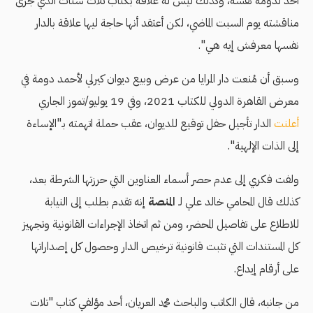
أحد لدومة نفسه، وكذلك ليس له علاقة بكتاب تلات ستات الذي جرى
مناقشته يوم السبت الماضي، لكن أعتقد أنها حاجة ليها علاقة بالدار
نفسها معرفش إيه هي".
وسبق أن مُنعت دار المرايا من عرض وبيع ديوان كيرلي لأحمد دومة في
معرض القاهرة الدولي للكتاب 2021، وفي 19 يوليو/تموز الجاري
أعلنت
الدار تأجيل حفل توقيع للديوان، عقب حملة اتهمته بـ"الإساءة
إلى الذات الإلهية".
ولفت فكري إلى عدم حصر أسماء العناوين التي حرزتها الشرطة بعد،
كذلك قال المحامي خالد علي لـ
المنصة
إنه تقدم بطلب إلى النيابة
للاطلاع على تفاصيل المحضر، ومن ثم اتخاذ الإجراءات القانونية وتجهيز
كل المستندات التي تثبت قانونية ترخيص الدار وحصول كل إصداراتها
على أرقام إيداع.
من جانبه، قال الكاتب والباحث محمد العريان، أحد مؤلفي كتاب "تلات