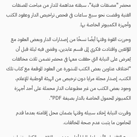
محضر "مصنفات فنية"، سبقته مداهمة للدار من مباحث المصنفات
الفنية وقضت نحو سبع ساعات في فحص تراخيص الدار وعقود الكتب
وأجهزة الكمبيوتر الخاصة بها.
وحرزت القوة وقتها أيضًا نسخًا من إصدارات الدار وبعض العقود مع
المؤلفين واقتادت فكري إلى قسم عابدين، وقضى فيه ليلة قبل أن
يُعرض على النيابة التي حققت معها في محضر تضمن ثلاث مخالفات
"اختلاف عناوين بعض الكتب المنشورة عن العقود الموقعة مع كتاب تلك
الكتب، إصدار مجلة مرايا دون ترخيص من الهيئة الوطنية للإعلام،
وجود بعض الكتب من غير مطبوعات الدار محملة على أحد أجهزة
الكمبيوتر المحمول الخاصة بالدار بصيغة PDF".
وقررت النيابة إخلاء سبيله وقتها بضمان محل إقامته بعدما قدم
المحامون ما يثبت عدم صحة المخالفات.