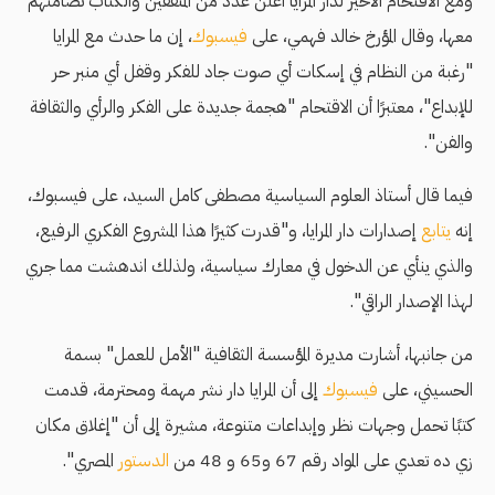
ومع الاقتحام الأخير لدار المرايا أعلن عدد من المثقفين والكتاب تضامنهم
معها، وقال المؤرخ خالد فهمي، على
فيسبوك
، إن ما حدث مع المرايا
"رغبة من النظام في إسكات أي صوت جاد للفكر وقفل أي منبر حر
للإبداع"، معتبرًا أن الاقتحام "هجمة جديدة على الفكر والرأي والثقافة
والفن".
فيما قال أستاذ العلوم السياسية مصطفى كامل السيد، على فيسبوك،
إنه
يتابع
إصدارات دار المرايا، و"قدرت كثيرًا هذا المشروع الفكري الرفيع،
والذي ينأي عن الدخول في معارك سياسية، ولذلك اندهشت مما جري
لهذا الإصدار الراقي".
من جانبها، أشارت مديرة المؤسسة الثقافية "الأمل للعمل" بسمة
الحسيني، على
فيسبوك
إلى أن المرايا دار نشر مهمة ومحترمة، قدمت
كتبًا تحمل وجهات نظر وإبداعات متنوعة، مشيرة إلى أن "إغلاق مكان
زي ده تعدي على المواد رقم 67 و65 و 48 من
الدستور
المصري".