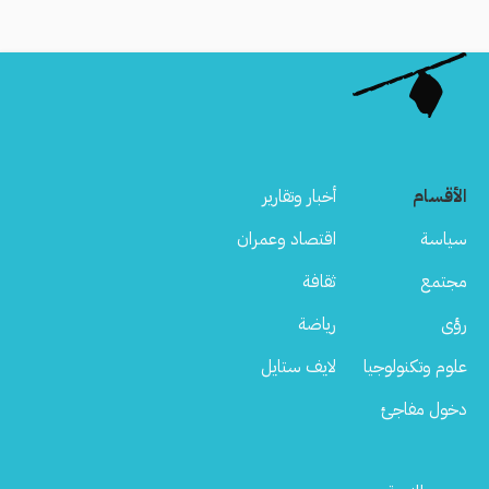
الأقسام
أخبار وتقارير
سياسة
اقتصاد وعمران
مجتمع
ثقافة
رؤى
رياضة
علوم وتكنولوجيا
لايف ستايل
دخول مفاجئ
Footer