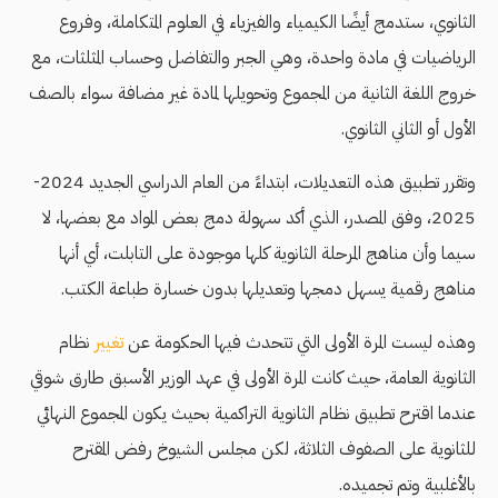
الثانوي، ستدمج أيضًا الكيمياء والفيزياء في العلوم المتكاملة، وفروع
الرياضيات في مادة واحدة، وهي الجبر والتفاضل وحساب المثلثات، مع
خروج اللغة الثانية من المجموع وتحويلها لمادة غير مضافة سواء بالصف
الأول أو الثاني الثانوي.
وتقرر تطبيق هذه التعديلات، ابتداءً من العام الدراسي الجديد 2024-
2025، وفق المصدر، الذي أكد سهولة دمج بعض المواد مع بعضها، لا
سيما وأن مناهج المرحلة الثانوية كلها موجودة على التابلت، أي أنها
مناهج رقمية يسهل دمجها وتعديلها بدون خسارة طباعة الكتب.
وهذه ليست المرة الأولى التي تتحدث فيها الحكومة عن
تغيير
نظام
الثانوية العامة، حيث كانت المرة الأولى في عهد الوزير الأسبق طارق شوقي
عندما اقترح تطبيق نظام الثانوية التراكمية بحيث يكون المجموع النهائي
للثانوية على الصفوف الثلاثة، لكن مجلس الشيوخ رفض المقترح
بالأغلبية وتم تجميده.