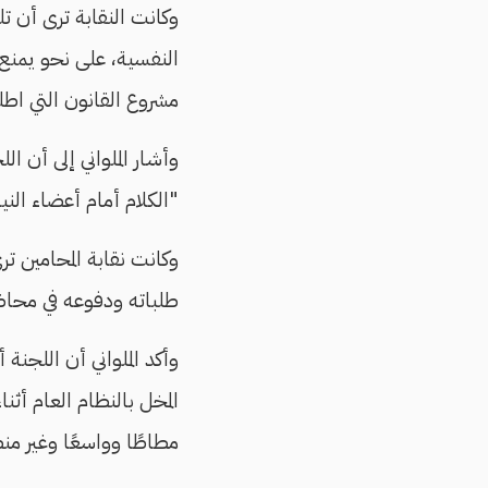
وكانت النقابة ترى أن ت
النفسية، على نحو يمن
مشروع القانون التي اط
"الكلام أمام أعضاء الني
وكانت نقابة المحامين ت
طلباته ودفوعه في محاض
وأكد الملواني أن اللجن
المخل بالنظام العام أ
مطاطًا وواسعًا وغير من