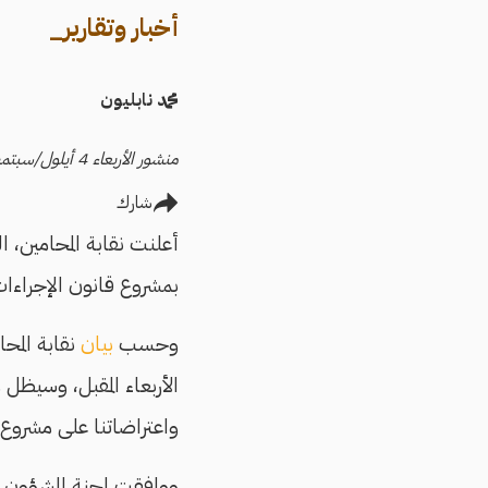
أخبار وتقارير_
محمد نابليون
منشور الأربعاء 4 أيلول/سبتمبر 2024
شارك
بمشروع قانون الإجراءات الجن
وحسب
بيان
نقابة المح
الأربعاء المقبل، وسيظل
واعتراضاتنا على مشروع 
ووافقت لجنة الشؤون ال