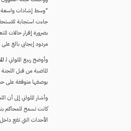
"وسط إشادات واسعة" من
جاءت استجابة للاستحقاق ال
بضرورة إقرار حالات للت
مردود إيجابي بالغ على ا
وأوضح ربيع الملواني لـ
ال
الماضية من قبل اللجنة "
بوصفها متوقفة على حذ
كانت تسمح للمحاكم بتح
الأحداث التي تقع داخل