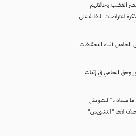
عنصر الغضب وحالاتهم
ة اعتراضات النقابة على
مشروع، التي كانت تحظر على المحامين أثناء التحقيقات
 وحق المحامي في إثبات
ى ما سماه بـ"التشويش
ص بوصف لفظ "التشويش"