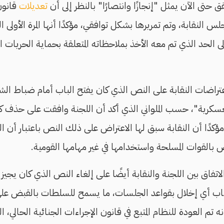
قق حتى الآن يمثل "إنجازًا وانتصارًا" بالنظر إلى أن
تعديلات
قانون 
مجلس النقابة، وتم تمريرها بشكل توافقي، مؤكدًا أنها المرة الأولى ا
لى الحد الذي تم معه الأخذ بملاحظاته المتعلقة بحماية الحريات
تراضات النقابة على النص الذي كان يفتح الباب أمام ضباط الش
العسكرية"، حسب الملواني الذي أكد أن اللجنة وافقت على حذف ك
 مؤكدًا أن النقابة سبق لها الاعتراض على ذلك النص باعتبار أن 
يض بالقوات المسلحة واستخدامها في غير مهامها القومية.
الاتفاق بين اللجنة والنقابة أيضًا على إلغاء النص الذي كان يجيز
رتكاب أي إخلال بقواعد الجلسات، ما يسمح للسلطات بالقبض عل
أنه تم العودة للنظام المتبع في قانون الإجراءات الجنائية الحالي،