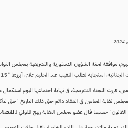
ائية، استجابة لطلب النقيب عبد الحليم علام، أبرزها "15، 72، 105، 274".
امين، قررت اللجنة التشريعية، في نهاية اجتماعها اليوم استكمال
 مجلس نقابة المحامين في انعقاد دائم حتى ذلك التاريخ "حتى نتأ
القانون" حسبما قال عضو مجلس النقابة ربيع الملواني لـ
المنصة
.
دستورية والتشريعية على المادة الخاصة بإقرار حالات للتعويض