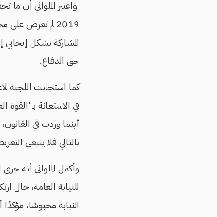
واعتبر الملواني أن ما تح
2019 لم تعرض على 
المشاركة بشكل إيجابي إ
حق الدفاع.
كما استجابت اللجنة لاع
في الاستعانة بـ"القوة 
أينما وردت في القانون،
بالتالي فلا ينبغي التعر
وأكمل الملواني أنه جرى 
للنيابة العامة، حال ا
النيابة محبوسًا، مؤكدًا 