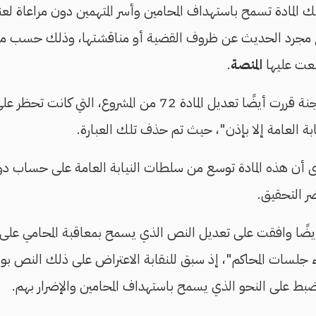
لك المادة تسمح باستهداف المحامين وأسر المتهمين دون مراعاة ل
ع مجرد الحديث عن ظروف القضية أو مناقشتها، وذلك حسب مذكر
لعت عليها
المنصة
.
وأشار الملواني إلى أن اللجنة قررت أيضًا تعديل المادة 72 من ال
ابة العامة إلا بإذن"، حيث تم حذف تلك العبارة.
رى أن هذه المادة توسع من سلطات النيابة العامة على حساب دور
ر التحقيق.
ة أيضًا وافقت على تعديل النص الذي يسمح بمعاقبة المحامي عل
ثناء جلسات المحاكم"، إذ سبق للنقابة الاعتراض على ذلك الن
ضبط على النحو الذي يسمح باستهداف المحامين والإضرار بهم.