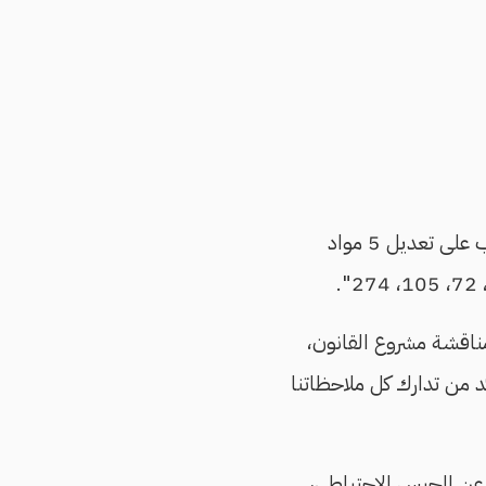
أعلنت نقابة المحامين، اليوم، موافقة لجنة الشؤون الدستورية والتشريعية بمجلس النواب على تعديل 5 مواد
 مناقشة مشروع القانون،
كد من تدارك كل ملاحظاتنا
 عن الحبس الاحتياطي،