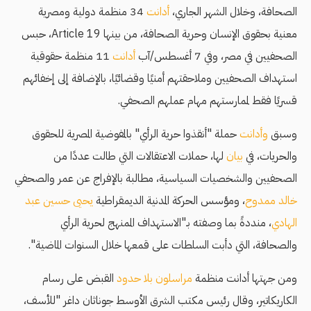
الصحافة، وخلال الشهر الجاري،
أدانت
34 منظمة دولية ومصرية
معنية بحقوق الإنسان وحرية الصحافة، من بينها Article 19، حبس
الصحفيين في مصر، وفي 7 أغسطس/آب
أدانت
11 منظمة حقوقية
استهداف الصحفيين وملاحقتهم أمنيًا وقضائيًا، بالإضافة إلى إخفائهم
قسريًا فقط لممارستهم مهام عملهم الصحفي.
وسبق
وأدانت
حملة "أنقذوا حرية الرأي" بالمفوضية المصرية للحقوق
والحريات، في
بيان
لها، حملات الاعتقالات التي طالت عددًا من
الصحفيين والشخصيات السياسية، مطالبة بالإفراج عن عمر والصحفي
خالد ممدوح
، ومؤسس الحركة المدنية الديمقراطية
يحيى حسين عبد
الهادي
، منددةً بما وصفته بـ"الاستهداف الممنهج لحرية الرأي
والصحافة، التي دأبت السلطات على قمعها خلال السنوات الماضية".
ومن جهتها أدانت منظمة
مراسلون بلا حدود
القبض على رسام
الكاريكاتير، وقال رئيس مكتب الشرق الأوسط جوناثان داغر "للأسف،