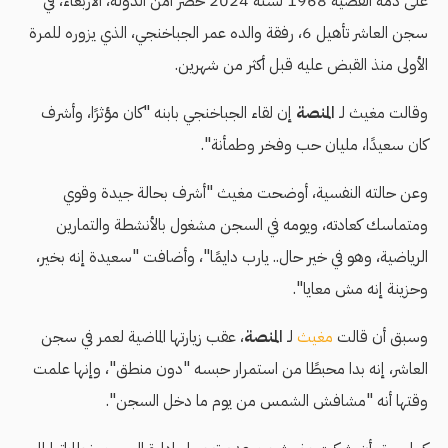
على ذمة القضية 1968 لسنة 2024 حصر أمن الدولة، الأربعاء، في
سجن العاشر تأهيل 6، رفقة والده عمر الجباخنجي، الذي يزوره للمرة
الأولى منذ القبض عليه قبل أكثر من شهرين.
وقالت مغيث لـ
المنصة
إن لقاء الجباخنجي بابنه "كان مؤثرًا، وأشرف
كان سعيدًا، مليان حب وفخر وطمأنة".
وعن حالته النفسية، أوضحت مغيث "أشرف بحالة جيدة وقوي
ومتماسك كعادته، ويومه في السجن مشغول بالأنشطة والتمارين
الرياضية، وهو في خير حال.. يارب دايمًا"، وأضافت "سعيدة إنه بخير،
وحزينة إنه مش معايا".
وسبق أن قالت
مغيث
لـ
المنصة
، عقب زيارتها الماضية لعمر في سجن
العاشر، إنه بدا محبطًا من استمرار حبسه "دون منطق"، وإنها علمت
وقتها أنه "مشافش الشمس من يوم ما دخل السجن".