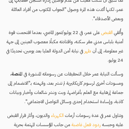
كما سبق أن شكت مغيث من عدم توصيل إدارة السجن خطاباتها إلى
عمر، لكنها أكدت هذه المرة وصول "الجواب المكتوب من أفراد العائلة
وبعض الأصدقاء".
وأُلقي
القبض
على عمر، في 22 يوليو/تموز الماضي، بعدما اقتحمت قوة
أمنية بلباس مدني مقر سكنه، واقتادته مكبلًا معصوب العينين إلى جهة
غير معلومة، إلى أن
ظهر
في نيابة أمن الدولة العليا بعد يومين، تحديدًا في
24 يوليو.
وسألت النيابة عمر خلال التحقيقات عن رسوماته المنشورة في
المنصة
،
ومسودات أخرى لرسوم كاريكاتيرية لم تنشر بعد، واتهمته بـ"الانضمام إلى
جماعة إرهابية مع العلم بأغراضها، وبث ونشر شائعات وأخبار وبيانات
كاذبة، وإساءة استخدام إحدى وسائل التواصل الاجتماعي".
وتناول عمر في عدة رسومات أزمات
الكهرباء
والديون، وأثار قرار القبض
عليه وحبسه
ردود فعل غاضبة
من جانب المؤسسات المهتمة بحرية