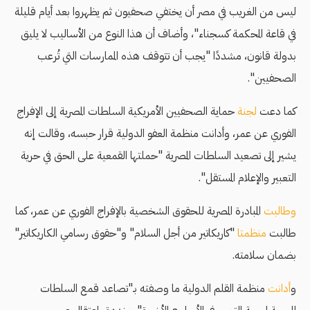
ليس من الغريب في مصر أن يختفي صحفيون ثم يظهروا بعد أيام قليلة
في قاعة المحكمة كسجناء"، وأضاف أن هذا النوع من الأساليب لا يليق
بدولة قانون، مشددًا "يجب أن تتوقف هذه الممارسات التي تُرعب
الصحفيين".
كما دعت
لجنة
حماية الصحفيين الأمريكية السلطات المصرية إلى الإفراج
الفوري عن عمر، وأدانت منظمة العفو الدولية قرار حبسه، وقالت إنه
يشير إلى تصعيد السلطات المصرية "حملتها القمعية على الحق في حرية
التعبير والإعلام المستقل".
وطالبت
المبادرة المصرية للحقوق الشخصية بالإفراج الفوري عن عمر، كما
طالبت
منظمتا
"كاريكاتير من أجل السلام" و"حقوق رسامي الكاريكاتير"
بضمان سلامته.
و
أدانت
منظمة القلم الدولية ما وصفته بـ"تصاعد قمع السلطات