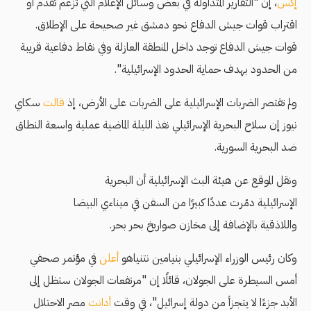
إكس
، إن "التقارير المتداولة في بعض وسائل الإعلام التي تزعم تقدم أو
اقتراب قوات جيش الدفاع نحو دمشق غير صحيحة على الإطلاق.
قوات جيش الدفاع توجد داخل المنطقة العازلة وفي نقاط دفاعية قريبة
من الحدود بهدف حماية الحدود الإسرائيلية".
ولم تقتصر الضربات الإسرائيلية على الضربات على الأرض، إذ
قالت
سكاي
نيوز إن سلاح البحرية الإسرائيلي نفذ الليلة الماضية عملية واسعة النطاق
ضد البحرية السورية.
ونقل الموقع عن هيئة البث الإسرائيلية أن البحرية
الإسرائيلية دمّرت عددًا كبيرًا من السفن في ميناءي البيضا
واللاذقية بالإضافة إلى مخازن صواريخ بحر بحر.
وكان رئيس الوزراء الإسرائيلي بنيامين نتنياهو
أعلن
في مؤتمر صحفي
أمس السيطرة على الجولان، قائلًا إن "مرتفعات الجولان ستظل إلى
الأبد جزءًا لا يتجزأ من دولة إسرائيل"، في وقت
أدانت
مصر الاحتلال