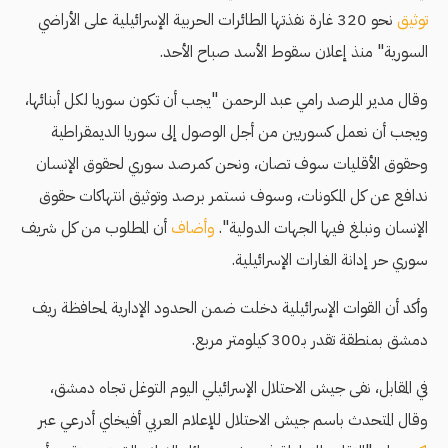
توثيق
نحو 320 غارة نفذتها الطائرات الحربية الإسرائيلية على الأراضي
السورية" منذ إعلان سقوط الأسد صباح الأحد.
وقال مدير المرصد رامي عبد الرحمن "يجب أن تكون سوريا لكل أبنائها،
ويجب أن نعمل كسوريين من أجل الوصول إلى سوريا الديمقراطية
وحقوق الأقليات سوف تصان، ونحن كمرصد سوري لحقوق الإنسان
ندافع عن كل المكونات، وسوف نستمر برصد وتوثيق انتهاكات حقوق
الإنسان ونبلغ فيها الجهات الدولية".
وأضاف
أن المطلوب من كل شريف
سوري حر إدانة الغارات الإسرائيلية.
وأكد أن القوات الإسرائيلية دخلت ضمن الحدود الإدارية لمحافظة ريف
دمشق بمنطقة تقدر بـ300 كيلومتر مربع.
في المقابل، نفى جيش الاحتلال الإسرائيلي اليوم التوغل تجاه دمشق،
وقال المتحدث باسم جيش الاحتلال للإعلام العربي أفيخاي أدرعي عبر