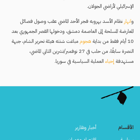
الإسرائيلي لأراضي الجولان.
و
انهار
نظام الأسد بهروبه فجر الأحد الماضي عقب وصول فصائل
المعارضة المسلحة إلى العاصمة دمشق، ودخولها القصر الجمهوري بعد
10 أيام فقط من بداية
هجوم
مباغت شنته هيئة تحرير الشام، جبهة
النصرة سابقًا، من حلب في 27 نوفمبر/تشرين الثاني الماضي،
مستهدفة
إحياء
العملية السياسية في سوريا.
الأقسام
أخبار وتقارير
سياسة
اقتصاد وعمران