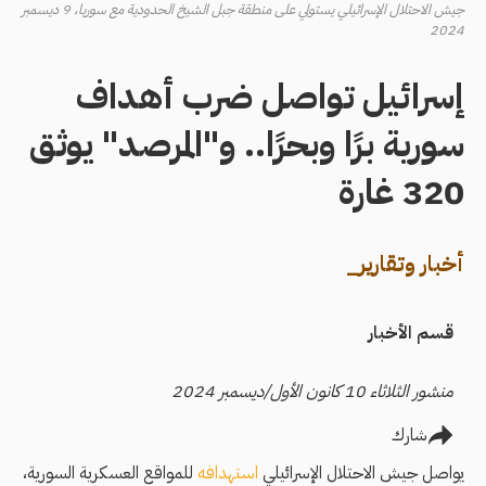
جيش الاحتلال الإسرائيلي يستولي على منطقة جبل الشيخ الحدودية مع سوريا، 9 ديسمبر
2024
إسرائيل تواصل ضرب أهداف
سورية برًا وبحرًا.. و"المرصد" يوثق
320 غارة
أخبار وتقارير_
قسم الأخبار
منشور الثلاثاء 10 كانون الأول/ديسمبر 2024
شارك
يواصل جيش الاحتلال الإسرائيلي
استهدافه
للمواقع العسكرية السورية،