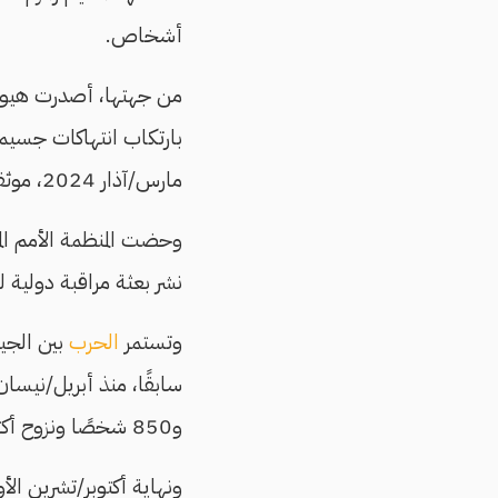
أشخاص.
من جهتها، أصدرت هيومن 
مارس/آذار 2024، موثقة جرائم تشمل القتل والاغتصاب والاختطاف ونهب المنازل وتدميرها.
وحضت المنظمة الأمم المت
نشر بعثة مراقبة دولية ل
وتستمر
الحرب
بين الجيش
و850 شخصًا ونزوح أكثر من 14 مليونًا، وفق تقديرات المنظمات الدولية.
ونهاية أكتوبر/تشرين الأ