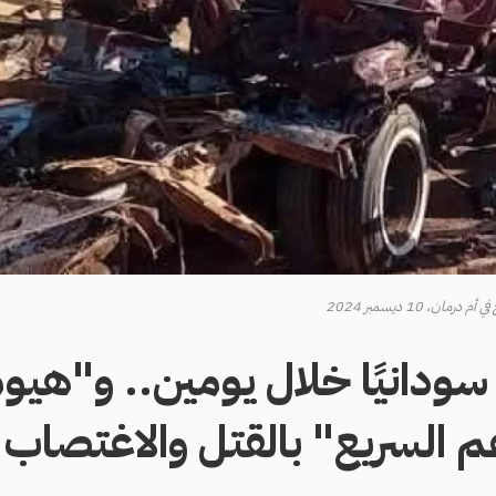
، 10 ديسمبر 2024
قتل 176 سودانيًا خلال يومين.. و"
م السريع" بالقتل والاغتصاب