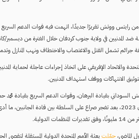
رايتس ووتش تقريرًا جديدًا، اتهمت فيه قوات الدعم السريع وال
حدة والاتحاد الإفريقي على اتخاذ إجراءات عاجلة لحماية المدنيي
توثيق الانتهاكات ووقف استهداف المدنيين.
 السوداني بقيادة البرهان، وقوات الدعم السريع بقيادة محمد حم
ول الماضي،
حمّلت
بعثة الأمم المتحدة الدولية المستقلة لتقصي ال