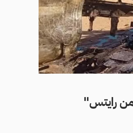
هيومن رايتس"