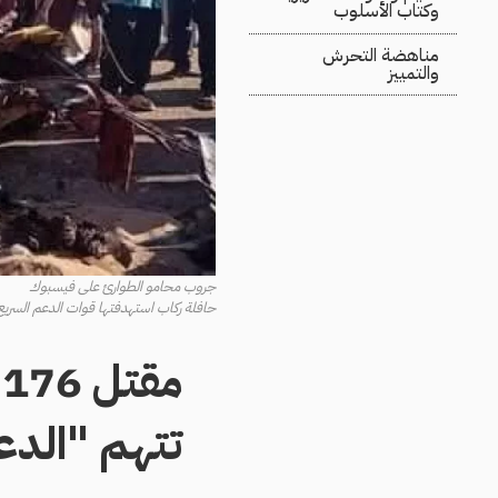
وكتاب الأسلوب
مناهضة التحرش
والتمييز
جروب محامو الطوارئ على فيسبوك
حافلة ركاب استهدفتها قوات الدعم السريع في أم درمان
م
تتهم "الدع