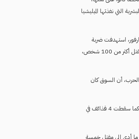
رية التي نفذتها الميليشيا
ارفور، استهدفت ضربة
جوية نفذها الجيش سوقًا في بلدة كبكابية في أثناء يوم السوق الأسبوعي، ما أسفر عن مقتل أكثر من 100 شخص،
لحرب، أن السوق كان
أن قذيفة أخرى سقطت على منزل ما أسفر عن مقتل 6 أفراد من أسرة واحدة، كما سقطت 4 قذائف في
، ما أدى إلى مقتل خمسة