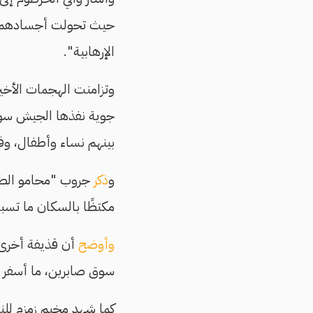
حيث تحولت أجسادهم إلى أ
الإرهابية".
وتزامنت الهجمات الأخير
بينهم نساء وأطفال، وفق 
و
ذكر
جروب "محامو الطوا
مكتظًا بالسكان ما تسبب
وأوضح
سوق صابرين، ما أسفر ع
كما شهد مخيم زمزم للنا