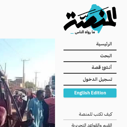
Main
الرئيسية
navigation
البحث
أنشئ قصة
تسجيل الدخول
English Edition
Secondary
كيف تكتب للمنصة
Navigation
القيم والقواعد التحريرية