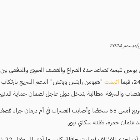
خلال يومين نتيجة تصاعد حدة الصراع والقصف الجوي والمدفعي بي
اتهمت
"هيومن رايتس ووتش" الدعم السريع بارتكاب 
الاغتصاب والسرقة، مطالبة بتدخل دولي عاجل لضمان حماية المدنيي
قوات الدعم السريع أمس 65 شخصًا وأصابت العشرات في أم درما
د عثمان حمزة، نقلته سكاي نيوز.
وأشار والي