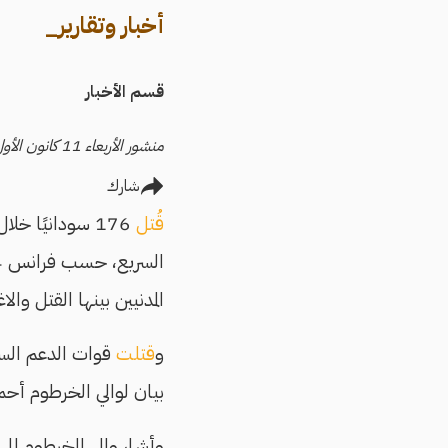
أخبار وتقارير_
قسم الأخبار
منشور الأربعاء 11 كانون الأول/ديسمبر 2024
شارك
قُتل
176 سودانيًا 
السريع، حسب فرانس 24، فيما
المدنيين بينها القتل و
و
قتلت
بيان لوالي الخرطوم أحم