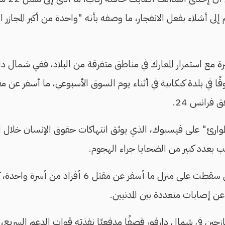
شلاء بفعل الانفجار، ما وصفه بأنه "واحدة من أكبر المجازر البش
ة مع استمرار المعارك في مناطق متفرقة من البلاد، ففي شمال د
فرانس 24.
رئ" على فيسبوك، الذي يوثق انتهاكات حقوق الإنسان خلال ا
 بعدد كبير من الضحايا جراء الهجوم.
ن إصابات متعددة بين المدنيين.
زحين في شمال دارفور قصفًا مدفعيًا نفذته قوات الدعم السريع