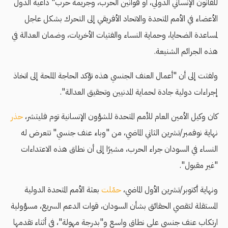
للقانون الإنساني الدولي، أو قوانين الحرب، وجريمة حرب" داعية الدول
الأعضاء في الأمم المتحدة والاتحاد الأفريقي إلى التحرك بشكل عاجل
لمساعدة الضحايا، وحماية النساء والفتيات الأخريات، وضمان العدالة في
هذه الجرائم الشنيعة.
ولفتت إلى أن "أعمال العنف الجنسي هذه تؤكد الحاجة الملحة إلى اتخاذ
إجراءات دولية جادة لحماية المدنيين وتحقيق العدالة".
كان وكيل الأمين العام للأمم المتحدة للشؤون الإنسانية توم فليتشر،
حذر
نهاية نوفمبر/تشرين الثاني الماضي، من "وباء عنف جنسي" تتعرض له
النساء في السودان جراء الحرب، مشيرًا إلى أن نطاق هذه الاعتداءات
"غير مقبول".
ونهاية أكتوبر/تشرين الأول الماضي،
حمّلت
بعثة الأمم المتحدة الدولية
المستقلة لتقصي الحقائق بشأن السودان، قوات الدعم السريع، مسؤولية
ارتكاب عنف جنسي على نطاق واسع و"بدرجة مهولة"، في أثناء تقدمها