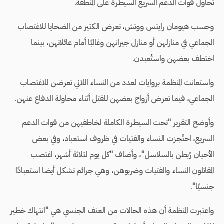
تحاول قوات الدعم السريع السيطرة على المنطقة.
وحسب هيومان رايتس ووتش، تعرض الكثير من الضحايا للاغتصاب
الجماعي في منازلهن أو منازل جيرانهن وغالبًا أمام عائلاتهن، بينما
اختطف بعضهن واستُعبدن.
واستعانت المنظمة بروايات لعدد من النساء اللاتي تعرضن للاغتصاب
الجماعي، فيما تعرض أزواج بعضهن للقتل أثناء محاولة الدفاع عنهن.
وأوضح التقرير "تحت السيطرة الكاملة لخاطفيهن من قوات الدعم
السريع، احتُجزت النساء والفتيات في ظروف استعباد، وفي بعض
الأحيان رُبطن بالسلاسل"، وأضاف "كل يوم لثلاثة أشهر، اغتصب
المقاتلون النساء والفتيات وضربوهن، وهي جرائم تشكل أيضا استعبادًا
جنسيًا".
واعتبرت المنظمة أن هذه الحالات من العنف الجنسي هي "انتهاك خطير