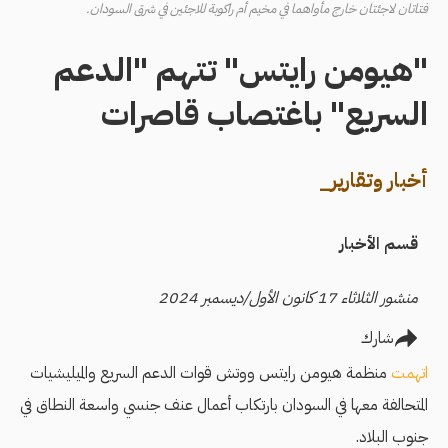
فتاتان لاجئتان خارج مأواهما في مخيم أم راكوبة للاجئين في شرق السودان.
"هيومن رايتس" تتهم "الدعم
السريع" باغتصاب قاصرات
أخبار وتقارير_
قسم الأخبار
منشور الثلاثاء 17 كانون الأول/ديسمبر 2024
شارك
اتهمت
منظمة هيومن رايتس ووتش قوات الدعم السريع والميليشيات
المتحالفة معها في السودان بارتكاب أعمال عنف جنسي واسعة النطاق في
جنوب البلاد.