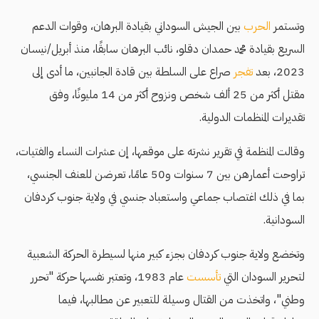
وتستمر
الحرب
بين الجيش السوداني بقيادة البرهان، وقوات الدعم
السريع بقيادة محمد حمدان دقلو، نائب البرهان سابقًا، منذ أبريل/نيسان
2023، بعد
تفجر
صراع على السلطة بين قادة الجانبين، ما أدى إلى
مقتل أكثر من 25 ألف شخص ونزوح أكثر من 14 مليونًا، وفق
تقديرات المنظمات الدولية.
وقالت المنظمة في تقرير نشرته على موقعها، إن عشرات النساء والفتيات،
تراوحت أعمارهن بين 7 سنوات و50 عامًا، تعرضن للعنف الجنسي،
بما في ذلك اغتصاب جماعي واستعباد جنسي في ولاية جنوب كردفان
السودانية.
وتخضع ولاية جنوب كردفان بجزء كبير منها لسيطرة الحركة الشعبية
لتحرير السودان التي
تأسست
عام 1983، وتعتبر نفسها حركة "تحرر
وطني"، واتخذت من القتال وسيلة للتعبير عن مطالبها، فيما