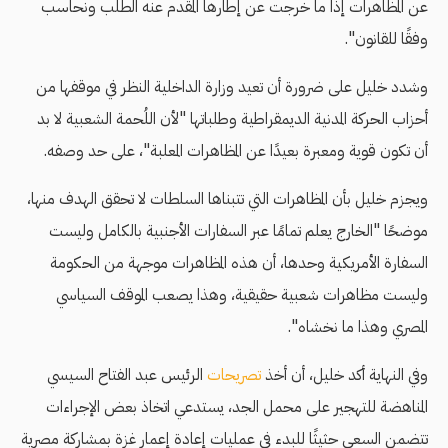
عن المظاهرات إذا ما خرجت عن إطارها المقدم عنه الطلب ونحاسب
وفقًا للقانون".
وشدد خليل على ضرورة أن تعيد وزارة الداخلية النظر في موقفها من
أحزاب الحركة المدنية الديمقراطية وطلباتها "لأن اللُحمة الشعبية لا بد
أن تكون قوية ومعبرة بعيدًا عن المظاهرات المعلبة"، على حد وصفه.
ويجزم خليل بأن المظاهرات التي تتبناها السلطات لا تحقق الهدف منها،
موضحًا "الخارج يعلم تمامًا عبر السفارات الأجنبية بالكامل وليست
السفارة الأمريكية وحدها، أن هذه المظاهرات موجهة من الحكومة
وليست مظاهرات شعبية حقيقية، وهذا يصعب الموقف السياسي
المصري وهذا ما نخشاه".
وفي النهاية أكد خليل، أن أخذ
تصريحات
الرئيس عبد الفتاح السيسي
المناهضة للتهجير على محمل الجد، يستدعي اتخاذ بعض الإجراءات
تتضمن السعي حثيثًا للبدء في عمليات إعادة إعمار غزة بمشاركة مصرية