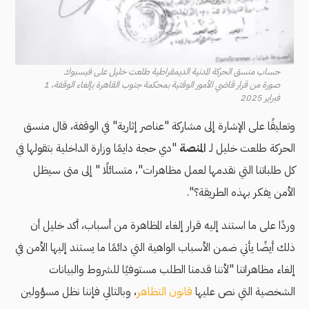
حساب منسق الحركة المدنية الديمقراطية طلعت خليل على فيسبوك
صورة من قرار قاضي الأمور الوقتية بمحكمة جنوب القاهرة بإلغاء الوقفة، 1
فبراير 2025
وتعليقًا على الإشارة إلى مشاركة "عناصر إثارية" في الوقفة، قال منسق
الحركة طلعت خليل لـ
المنصة
"دي حجة دايمًا وزارة الداخلية بتقولها في
كل طلباتنا التي نقدمها لعمل مظاهرات"، متسائلًا " إلى متى سيظل
الأمن يفكر بهذه الطريقة؟".
وردًا على ما استند إليه قرار إلغاء المظاهرة من أسباب، أكد خليل أن
ذلك أيضًا يأتي ضمن الأسباب الواهية التي دائمًا ما يستند إليها الأمن في
إلغاء مظاهراتنا "لأننا قدمنا الطلب مستوفيًا للشروط والبيانات
الشخصية التي نص عليها
قانون التظاهر
، وبالتالي فإننا نظل مسؤولين