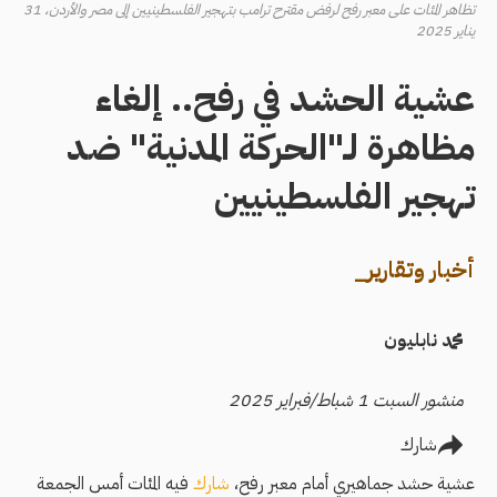
تظاهر المئات على معبر رفح لرفض مقترح ترامب بتهجير الفلسطينيين إلى مصر والأردن، 31
يناير 2025
عشية الحشد في رفح.. إلغاء
مظاهرة لـ"الحركة المدنية" ضد
تهجير الفلسطينيين
أخبار وتقارير_
محمد نابليون
منشور السبت 1 شباط/فبراير 2025
شارك
عشية حشد جماهيري أمام معبر رفح،
شارك
فيه المئات أمس الجمعة