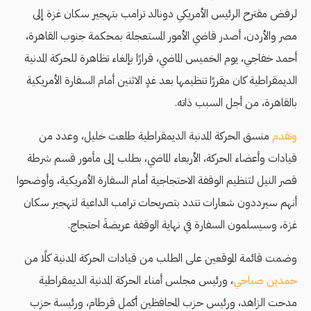
لرفض مقترح الرئيس الأمريكي دونالد ترامب بتهجير سكان غزة إلى
مصر والأردن، أصدر قاضي الأمور المستعجلة بمحكمة جنوب القاهرة،
أحمد خفاجي، يوم الخميس الماضي، قرارًا بإلغاء تظاهرة للحركة المدنية
الديمقراطية كان مقررًا تنظيمها بعد غدٍ الاثنين أمام السفارة الأمريكية
بالقاهرة، من أجل السبب ذاته.
وتقدم
منسق الحركة المدنية الديمقراطية طلعت خليل، وعدد من
قيادات وأعضاء الحركة، الأربعاء الماضي، بطلب إلى مأمور قسم شرطة
قصر النيل لتنظيم الوقفة الاحتجاجية أمام السفارة الأمريكية، وأوضحوا
أنهم سيرددون شعارات تندد بتصريحات ترامب الداعية لتهجير سكان
غزة، وسيسلمون السفارة في نهاية الوقفة عريضةَ احتجاج.
وضمت قائمة الموقعين على الطلب من قيادات الحركة المدنية كلًا من
حمدين صباحي
، ورئيس مجلس أمناء الحركة المدنية الديمقراطية
مدحت الزاهد، ورئيس حزب المحافظين أكمل قرطام، ورئيسة حزب