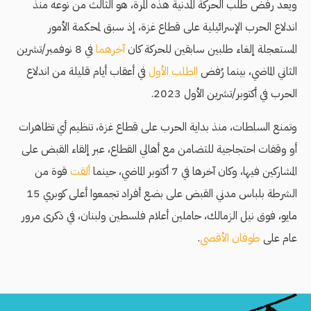
ويعد رفض طلب الحركة المدنية هذه المرة، هو الثالث من نوعه منذ
اندلاع الحرب الإسرائيلية على قطاع غزة، إذ سبق لمحكمة الأمور
المستعجلة إلغاء طلبين سابقين للحركة كان
آخرهما
في 8 نوفمبر/تشرين
الثاني الماضي، بينما رُفض
الطلب الأول
في أعقاب أيام قليلة من اندلاع
الحرب في أكتوبر/تشرين الأول 2023.
وتمنع السلطات، منذ بداية الحرب على قطاع غزة، تنظيم أي تظاهرات
أو وقفات احتجاجية للتضامن مع أهالي القطاع، عبر إلقاء القبض على
المشاركين فيها، وكان آخرها في 7 أكتوبر الماضي، حينما
ألقت
قوة من
الشرطة بلباس مدني القبض على بضع أفراد تجمعوا أعلى كوبري 15
مايو، فوق نيل الزمالك، حاملين أعلام فلسطين ولبنان، في ذكرى مرور
عام على
طوفان الأقصى
.