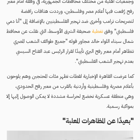
وجمعيات أهلية من مختلف محافظات الجمهورية، في وقفة أمام معبر
رفح رُفعت فيها أعلام مصر وفلسطين، ورددت هتافات رافضة
لتصريحات ترامب وأخرى ضد تهجير الفلسطينيين بالإضافة إلى "أنا دمي
فلسطيني" وفق
تغطية
صحيفة الشرق الأوسط، التي نقلت عن محافظ
شمال سيناء اللواء خالد مجاور قوله "جميع طوائف الشعب المصري
تتظاهر أمام معبر رفح البري تأييدًا لقرار الرئيس عبد الفتاح السيسي
بعدم تهجير الشعب الفلسطيني".
كما عرضت القاهرة الإخبارية لقطات تظهر مئات المحتجين وهم يلوحون
بأعلام مصرية وفلسطينية وأردنية بالقرب من معبر رفح الحدودي،
وهي منطقة عسكرية تخضع لحراسة مشددة لا يمكن الوصول إليها إلا
بمواكبة رسمية.
"بعيدًا عن المظاهرات المعلبة"