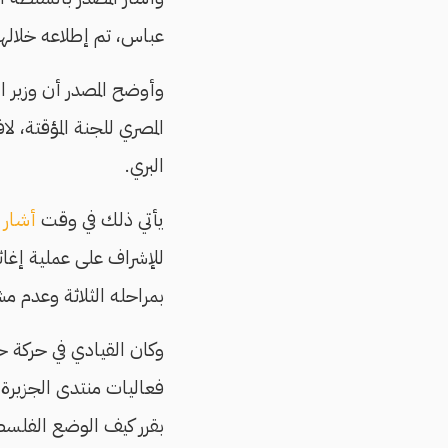
عباس، تم إطلاعه خلالها
وأوضح المصدر أن وزير ا
المصري للجنة المؤقتة، لاف
البري.
يأتي ذلك في وقت
أشار
م
للإشراف على عملية إغاث
بمراحله الثلاثة وعدم مشا
وكان القيادي في حركة
بقرر كيف الوضع الفلسطي