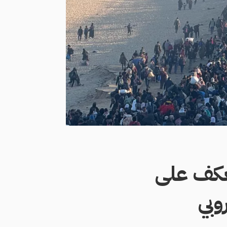
تعكف على
وبي