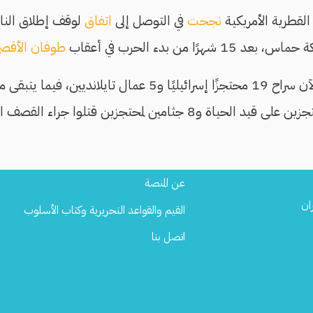
القطرية الأمريكية
نجحت
في التوصل إلى
اتفاق
لوقف إطلاق النا
هرًا من بدء الحرب في أعقاب
طوفان الأقص
حماس حتى الآن سراح 19 محتجزًا إسرائيليًا و5 عمال تايلا
Footer
عن المنصة
Menu
ان
القيم والقواعد التحريرية وكتاب الأسلوب
اتصل بنا