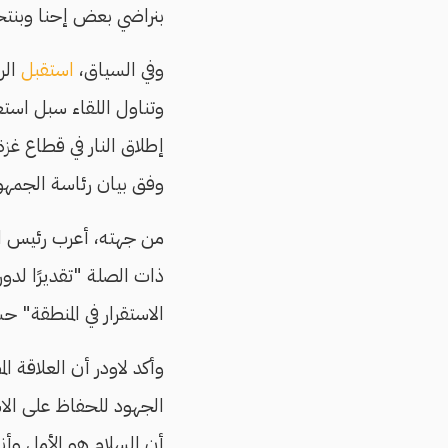
بنراضي بعض إحنا وبنت
وفي السياق،
استقبل
الر
وتناول اللقاء سبل استع
إطلاق النار في قطاع غزة
وفق بيان رئاسة الجمهور
من جهته، أعرب رئيس ال
ذات الصلة "تقديرًا لدور
الاستقرار في المنطقة" ح
وأكد لاودر أن العلاقة ا
الجهود للحفاظ على الاست
أن السلام هو الأمل وأن