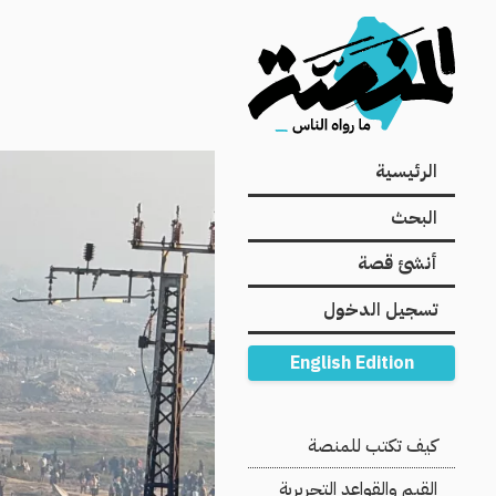
Main
الرئيسية
navigation
البحث
أنشئ قصة
تسجيل الدخول
English Edition
Secondary
كيف تكتب للمنصة
Navigation
القيم والقواعد التحريرية