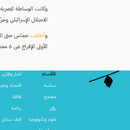
وكانت الوساطة المصرية 
الاحتلال الإسرائيلي وحركة حماس، بعد 15 ش
و
أطلقت
الأولى الإفراج عن 6 محتجزين على قيد الحياة و8 جثامين لمحتجزين قتلوا جراء القصف الإسرائيلي على القطاع.
الأقسام
أخبار وتقارير
سياسة
اقتصاد وعمر
مجتمع
ثقافة
رؤى
رياضة
علوم وتكنولوجيا
لايف ستايل