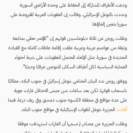
ودعت الأطراف المشاركة إلى الحفاظ على وحدة الأراضي السورية
ونددت بالتوغل الإسرائيلي، وقالت إن العقوبات الغربية المفروضة على
سوريا يتعين إلغاؤها.
ونقلت رويترز عن ثلاثة دبلوماسيين قولهم إن "المؤتمر حظي بمتابعة
وثيقة من عواصم عربية وغربية علقت إقامة علاقات كاملة مع القيادة
الجديدة في سوريا، مثل الإلغاء المحتمل للعقوبات، على شرط احتواء
العملية السياسية لكل أطياف السكان المتنوعين عرقيًا ودينيًا".
ووفق رويترز ندد البيان الختامي بتوغل إسرائيل في جنوب البلاد، مطالبًا
بانسحاب قواتها، لكن بعد ساعات شن جيش الاحتلال غارات جوية
على عدة مواقع في منطقة الكسوة جنوب دمشق وفي ريف درعا، فيما
أفادت
الجزيرة بتوغل للقوات الإسرائيلية في مواقع جنوب البلاد.
ونقلت الجزيرة عن مصادر لم تسمها أن الغارات استهدفت موقعًا