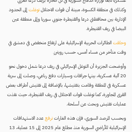
عسكريًا تابعًا لوزارة الدفاع السورية في تل الحارة بريف درعا الغربي
وكذلك في منطقة الكسوة، مبينة أن قوات الاحتلال
توغلت
إلى الحدود
الإدارية بين محافظتي درعا والقنيطرة جنوبي سوريا وإلى منطقة عين
البيضا في ريف القنيطرة.
وحلقت
الطائرات الحربية الإسرائيلية على ارتفاع منخفض في دمشق في
وقت متأخر من مساء أمس، حسب رويترز.
وأوضحت الجزيرة أن التوغل الإسرائيلي في ريف درعا شمل دخول نحو
20 آلية عسكرية، بينها جرافات وسيارات دفع رباعي، وصلت إلى سرية
عسكرية في المنطقة وقامت بتفتيشها، بالإضافة إلى تفتيش أطراف بعض
القرى المجاورة، كما توغلت قوات الاحتلال في ريف القنيطرة، حيث نفذت
عمليات تفتيش وبحث عن أسلحة.
وبحسب المرصد السوري، فإن هذه الغارات
ترفع
عدد الاستهدافات
الإسرائيلية للأراضي السورية منذ مطلع عام 2025 إلى 15 عملية، 13