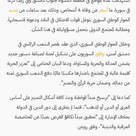
استهدفت عدة مواقع في منطقة الكسوة جنوب دمشق وفي ريف درعا
في سوريا، ما
أسفر
عن وفاة 4 أشخاص، وذلك بعد ساعات من
تنديد
الحوار الوطني السوري بتوغل قوات الاحتلال في البلاد ودعوته لانسحابها،
ومطالبة المجتمع الدولي بتحمل مسؤولياته في هذا الشأن.
وخلال الحوار الوطني السوري، الذي عقد بقصر الشعب الرئاسي في
دمشق أمس،
وافق
السوريون على تشكيل لجنة لصياغة دستور جديد
يضمن العدالة والحرية والمساواة، ودعا البيان الختامي إلى "تعزيز الحرية
كقيمة عالية في المجتمع باعتبارها مكسبًا غاليًا دفع الشعب السوري ثمنه
من دمائه، وضمان حرية الرأي والتعبير".
كما دعا إلى "ترسيخ مبدأ المواطنة ونبذ كافة أشكال التمييز على أساس
العرق أو الدين أو المذهب"، فيما لم يتطرق إلى دور الدين في الدولة
بخلاف الإشارة إلى "تحقيق مبدأ تكافؤ الفرص بعيدًا عن المحاصصة
العرقية والدينية"، وفق رويترز.