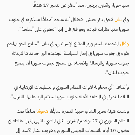
منها جوية واثنتين بريتين، مما أسفر عن تدمير 17 هدفًا.
وفي
بيان
لاحق ذكر جيش الاحتلال أنه هاجم أهدافًا عسكرية في جنوب
سوريا منها مقرات قيادة ومواقع قال إنها "تحتوي على أسلحة".
وقال
المتحدث باسم وزير الدفاع الإسرائيلي، في بيان، "سلاح الجو يهاجم
بقوة في جنوب سوريا في إطار السياسة الجديدة التي حددناها لتهدئة
جنوب سوريا، والرسالة واضحة: لن نسمح لجنوب سوريا أن يصبح
جنوب لبنان".
وأضاف "أي محاولة لقوات النظام السوري والتنظيمات الإرهابية في
البلاد للتمركز في المنطقة الآمنة جنوب سوريا سيتم الرد عليها بالنيران".
وشنت هيئة تحرير الشام، جبهة النصرة سابقًا،
هجومًا
مباغتًا ضد
النظام السوري في 27 نوفمبر/تشرين الثاني الماضي، انتهى إلى إسقاطه في
غضون 10 أيام بانسحاب الجيش السوري وهروب بشار الأسد إلى