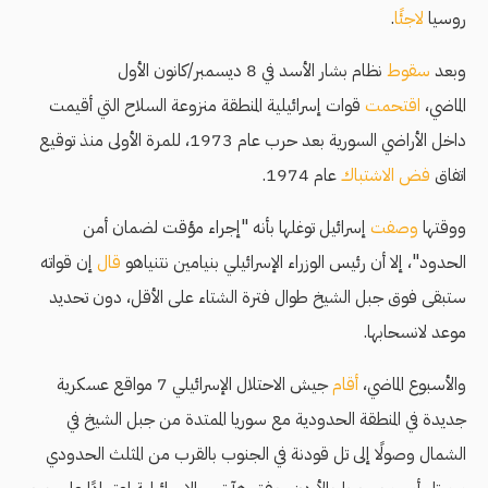
روسيا
لاجئًا
.
وبعد
سقوط
نظام بشار الأسد في 8 ديسمبر/كانون الأول
الماضي،
اقتحمت
قوات إسرائيلية المنطقة منزوعة السلاح التي أقيمت
داخل الأراضي السورية بعد حرب عام 1973، للمرة الأولى منذ توقيع
اتفاق
فض الاشتباك
عام 1974.
ووقتها
وصفت
إسرائيل توغلها بأنه "إجراء مؤقت لضمان أمن
الحدود"، إلا أن رئيس الوزراء الإسرائيلي بنيامين نتنياهو
قال
إن قواته
ستبقى فوق جبل الشيخ طوال فترة الشتاء على الأقل، دون تحديد
موعد لانسحابها.
والأسبوع الماضي،
أقام
جيش الاحتلال الإسرائيلي 7 مواقع عسكرية
جديدة في المنطقة الحدودية مع سوريا الممتدة من جبل الشيخ في
الشمال وصولًا إلى تل قودنة في الجنوب بالقرب من المثلث الحدودي