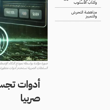
وكتاب الأسلوب
مناهضة التحرش
والتمييز
صورة موّلدة بواسطة نموذج الذكاء الإصطناعي E
السلطات الصربية تستخدم أدوات متطورة 
أدوات تجسس
صربيا