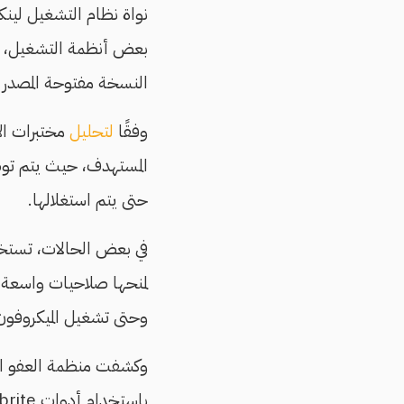
نواة نظام التشغيل لينك
النسخة مفتوحة المصدر 
وفقًا
لتحليل
مختبرات ال
حتى يتم استغلالها.
لمنحها صلاحيات واسعة. 
وحتى تشغيل الميكروفون 
وكشفت منظمة العفو ال
باستخدام أدوات Cellebrite. وتأتي هذه القضية بعد تقرير المنظمة الشامل "