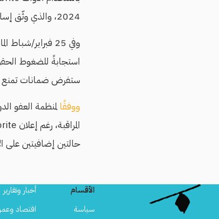
2024، والذي وثّق إساءة استخدام السلطات الصربية لهذه التقنيات لاستهداف المجتمع المدني.
وفي 25 فبراير/شباط الماضي،
استجابةً للضغوط الحقوقي
ستفرض ضمانات تمنع تكر
ووفقًا
حالتين إضافيتين على ا
الأقسام
أخبار وتقارير
سياسة
اقتصاد وعمر