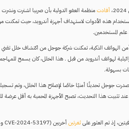
،
أفادت
منظمة العفو الدولية بأن صربيا اشترت ونشر
Celleb، وتم استخدام هذه الأدوات لاستهداف أجهزة أندرويد، حيث تمكن
علم المستخدمين.
من الهواتف الذكية، تمكنت شركة جوجل من اكتشاف خلل تقني خ
Cellebrit الإسرائيلية لهواتف أندرويد من قبل . هذا الخلل، كان يسمح للمها
نات بسهولة.
درت جوجل تحديثًا أمنيًا خاصًا لإصلاح هذا الخلل، وتم تسجيله 
 عند تثبيت هذا التحديث، تصبح الأجهزة المحمية به أقل عرضة لله
تين، إذ تم العثور على
ثغرتين