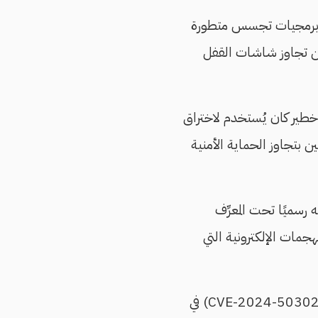
ت برمجيات تجسس متطورة
ت من تجاوز شاشات القفل
طير كان يُستخدم لاختراق
جمين بتجاوز الحماية الأمنية
رسميًا تحت المعرِّف
جمات الإلكترونية التي
أخريين (CVE-2024-53197 وCVE-2024-50302) في