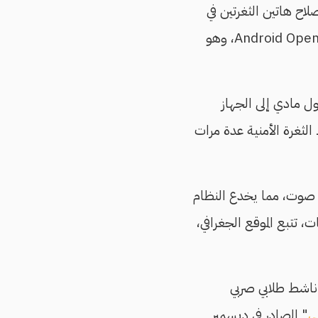
اح هاتين الثغرتين في
بعض أنظمة التشغيل، فإنهما لم يتم دمجهما بعد في مشروع Android Open Source Project/AOSP، وهو
 مادي إلى الجهاز
ل على تنشيط الثغرة الأمنية عدة مرات
رة تحاكي أجهزة فيديو أو صوت، مما يخدع النظام
 تتبع الموقع الجغرافي،
اشط طلابي صربي
ي
" الصادر في ديسمبر