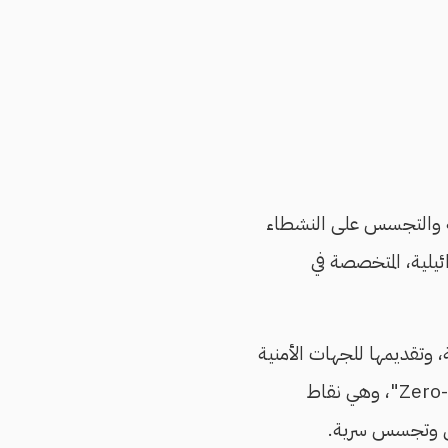
ية والتجسس على النشطاء
غرات أمنية في نظام أندرويد طورتها شركة Cellebrite الإسرائيلية، المتخصصة في
لمحمولة، وتقديمها للجهات الأمنية
حول العالم. ومع ذلك، فإن نشاطها يمتد إلى توفير ثغرات أمنية غير معلنة من نوع "Zero-day"، وهي نقاط
اق وتجسس سرية.