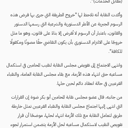
(مقابل الخدمات)".
وأكدت النقابة أنه تلاحظ لها "خروج الطريقة التي جرى بها فرض هذه
الرسوم الجبرية عن الأطر الدستورية والشرعية التي رسمها الدستور
والقانون، باعتبار أن الرسوم لا تُفرض إلا بناءً على قانون، وهو ما مثل
خروجًا على الالتزام الدستوري بأن يكون التقاضي حقًا مصونًا ومكفولًا
للكافة".
وانتهى الاجتماع إلى تفويض مجلس النقابة لنقيب المحامين في استكمال
مساعيه حتى انتهاء هذه الأزمة، مع بقاء مجلس النقابة العامة، والنقباء
الفرعيين في حالة انعقاد دائم لحين حلها.
من جانبه، قال عضو مجلس نقابة المحامين أبو بكر ضوة إن القرارات
التي انتهى إليها اجتماع مجلس النقابة والنقباء الفرعيين تمثل خارطة
طريق لتعامل النقابة مع تلك الأزمة انتهاء لحلها، موضحًا أن قرار
تفويص النقيب لاستكمال مساعيه لحل الأزمة يتضمن استمرار لجوء