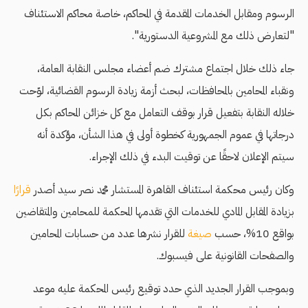
الرسوم ومقابل الخدمات المقدمة في المحاكم، خاصة محاكم الاستئناف
"لتعارض ذلك مع المشروعية الدستورية".
جاء ذلك خلال اجتماع مشترك ضم أعضاء مجلس النقابة العامة،
ونقباء المحامين بالمحافظات، لبحث أزمة زيادة الرسوم القضائية، لوّحت
خلاله النقابة بتفعيل قرار بوقف التعامل مع كل خزائن المحاكم بكل
درجاتها في عموم الجمهورية كخطوة أولى في هذا الشأن، مؤكدة أنه
سيتم الإعلان لاحقًا عن توقيت البدء في ذلك الإجراء.
وكان رئيس محكمة استئناف القاهرة المستشار محمد نصر سيد أصدر
قرارًا
بزيادة المقابل المادي للخدمات التي تقدمها المحكمة للمحامين والمتقاضين
بواقع 10%، حسب
صيغة
للقرار نشرها عدد من حسابات المحامين
والصفحات القانونية على فيسبوك.
وبموجب القرار الجديد الذي حدد توقيع رئيس المحكمة عليه موعد