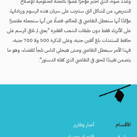
وعدد ضوة، الذي أختير مؤخرًا عضوًا باللجنة الحكومية للإصلاح
التشريعي، من المشاكل التي ستترتب على سريان هذه الرسوم وزياداتها،
مؤكدًا أنها ستعطل التقاضي في المحاكم، فضلًا عن أنها ستجعله مقتصرًا
على الأثرياء فقط دون طبقات الشعب الفقيرة "يعني لم نلاقي الرسم على
حافظ المستندات بلغ ألفين جنيه، وعلى المذكرة 500 ولا 700 جنيه،
فهذا الأمر سيعطل التقاضي ومش هيخلي الناس تلجأ للقضاء، وهو ما
يتضمن تقييدًا للحق في التقاضي الذي كفله الدستور".
الأقسام
أخبار وتقارير
سياسة
اقتصاد وعمران