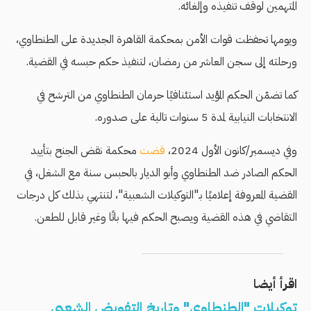
المتهمين لوقف تنفيذه وإلغائه.
ويومها تحفظت قوات الأمن بمحكمة القاهرة الجديدة على الطنطاوي،
ورحلته إلى سجن العاشر من رمضان، لتنفيذ حكم حبسه في القضية.
كما تضمّن الحكم المؤيد استئنافيًا حرمان الطنطاوي من الترشح في
الانتخابات النيابية لمدة 5 سنوات تالية على صدوره.
وفي ديسمبر/كانون الأول 2024،
قضت
محكمة نقض الجنح بتأييد
الحكم الصادر ضد الطنطاوي وأبو الديار بالحبس سنة مع الشغل، في
القضية المعروفة إعلاميًا بـ"التوكيلات الشعبية"، لتنتهي بذلك كل درجات
التقاضي في هذه القضية ويصبح الحكم فيها باتًا وغير قابل للطعن.
اقرأ أيضا
توكيلات "الطنطاوي" وتاريخ التفويض الشعبي