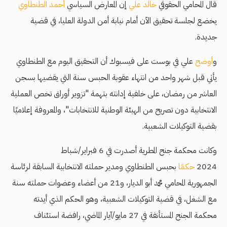
قال المحامي الحقوقي
خالد علي
إن المعارض السياسي
أحمد الطنطاوي
يخضع لجلسة تحقيق الآن أمام نيابة أمن الدولة العليا، في قضية
جديدة.
و
أوضح
علي في بوست على فيسبوك أن التحقيق اليوم مع الطنطاوي
يأتي قبل شهر واحد من انتهاء عقوبة الحبس سنة التي يقضيها بسجن
العاشر من رمضان، على خلفية إدانته بتهمة "تزوير أوراق تخص العملية
الانتخابية دون تصريح من الهيئة الوطنية للانتخابات"، والمعروفة إعلاميًا
بقضية التوكيلات الشعبية.
وكانت محكمة جنح المطرية أصدرت في 6 فبراير/شباط
2024
حكمًا
بحبس الطنطاوي ومدير حملته الانتخابية السابقة لرئاسة
الجمهورية المحامي محمد أبو الديار، و21 من أعضاء وعضوات حملته سنة
مع الشغل، في قضية التوكيلات الشعبية، وهو الحكم الذي أيدته
محكمة الجنح المستأنفة في 27 مايو/آيار الماضي، رافضة استئناف