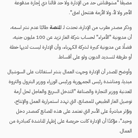
مضيفًا "مشوفناش حد من الإدارة ولا حد قالنا دي إجازة مدفوعة
الأجر ولا لأ، ولا الأزمة هتتحل امتى".
وذكر مصدر مقرب من الإدارة، تحدث لـ
المنصة
طالبًا عدم نشر اسمه،
أن مديونية "الأمراء" لحساب شركة الغاز تزيد عن 100 مليون جنيه،
فضلًا عن مديونية كبيرة لشركة الكهرباء، وأن الإدارة ليست لديها خطة
أو طريقة لتسديد الديون ولو على أقساط.
وأوضح المصدر أن الإدارة وجهت العمال بنشر استغاثات على السوشيال
ميديا، ومناشدة رئيس الجمهورية ورئيس الوزراء ووزير البترول والثروة
المعدنية ووزير التجارة والصناعة "التدخل السريع والعاجل لحل أزمة
توصيل الغاز الطبيعي للمصانع، التي تهدد استمرارية العمل والإنتاج،
وتؤثر مباشرةً على الأسر التي تعتمد على هذه المصانع كمصدر دخل
وحيد"، مؤكدًا أن الإدارة كانت حريصة على إظهار المناشدة كمبادرة من
العمال.