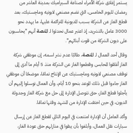
يستمر إغلاق شركة الأمراء لصناعة السيراميك بمدينة العاشر من
رمضان لليوم الخامس، التي تضم مصنعي لابوتيه وماچستيك، بعد
قطع الغاز عن الشركة بسبب المديونية المتراكمة عليها، ما يهدد نحو
3000 عامل بالتشريد، إذ اعتبر عمال تحدثوا لـ
المنصة
أنهم "يحاسبون
على ديون الشركة من قوت أبنائهم".
وقال أحد العمال لـ
المنصة
، طالبًا عدم نشر اسمه، إن موظفي شركة
الغاز أغلقوا المحابس وقطعوا الغاز عن الشركة منذ 5 أيام ما أدى إلى
توقف مصنعي لابوتيه وماچستيك عن الإنتاج تمامًا، موضحًا أن موظفي
الغاز جاءوا قبل ذلك الموعد بنحو 10 أيام، وأن العمال توسلوا إليهم أن
يأجلوا قطع الغاز، حتى تتوصل الإدارة إلى حل مع شركة الغاز وجدولة
الديون، في حين اختفت الإدارة من المشهد وقتها تمامًا.
وأكد العامل أن الإدارة امتنعت في اليوم التالي لقطع الغاز عن إرسال
سيارات نقل العمال، وأبلغوا بأن يبقوا في منازلهم حتى عودة الغاز،