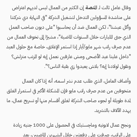
وقال عامل ثالث لـ
المنصة
إن الكثير من العمال ليس لديهم اعتراض
على مناشدة المسؤولين التدخل لتشغيل الشركة "في النهاية دي شركتنا
وأكل عيشنا"، لكن العمال ضد أن يحاسبوا "على ديون صاحب العمل
الذي جنى المليارات خلال السنوات الماضية"، مشيرًا إلى تخوف العمال من
عدم صرف راتب شهر مايو/أيار إذا استمر الإغلاق، خاصة مع حلول العيد
"داخل علينا عيد الأضحى ومش عارفين نعمل إيه لو المرتب منزلش؟
ونقول لولادنا إيه؟ بلاش يعيدوا زي بقية الناس؟".
وأضاف العامل، الذي طلب عدم نشر اسمه، أنه إذا كان العمال
متخوفين من عدم صرف راتب مايو فإن المشكلة الأكبر في استمرار الغلق
لمدة طويلة أو لجوء صاحب الشركة لغلق أقسام منها أو تسريح عمال، ما
يهدد الآلاف بالتشريد.
ونجح عمال لابوتيه وماچستيك في الحصول على 1000 جنيه زيادة
على الراتب، صرفت على دفعتين خلال الشهرين الماضيين، بعد