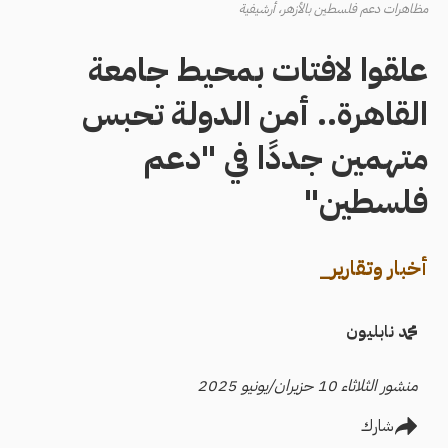
مظاهرات دعم فلسطين بالأزهر، أرشيفية
علقوا لافتات بمحيط جامعة
القاهرة.. أمن الدولة تحبس
متهمين جددًا في "دعم
فلسطين"
أخبار وتقارير_
محمد نابليون
منشور الثلاثاء 10 حزيران/يونيو 2025
شارك