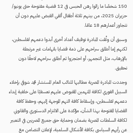
150 شخصًا ما زالوا رهن الحبس في 12 قضية مفتوحة حتى يونيو/
حزيران 2025، من بينهم ثلاثة أطفال ألقي القبض عليهم دون أن
تتجاوز أعمارهم 18 عامًا.
وسبق أن وثَّقت المبادرة توقيف أعداد أخرى أبدوا دعمهم لفلسطين،
لكنهم إما أطلق سراحهم على ذمة قضايا باتهامات غير مرتبطة
بالإرهاب، مثل التجمهر، أو احتجزوا ثم أطلق سراحهم لاحقًا دون
تحقيق.
وجددت المبادرة المصرية مطالبها للنائب العام المستشار محمد شوقي بإخلاء
السبيل الفوري لكافة المتهمين المقبوض عليهم تعسفيًا على خلفية إبداء
دعمهم لفلسطين، وإسقاط كافة التهم الموجهة إليهم، وحفظ كافة
القضايا المفتوحة بهذا الشأن، مؤكدة على الالتزام الدستوري والقانوني
لكافة السلطات المصرية بضمان وحماية حق جميع المصريين في التعبير
عن رأيهم السياسي بكافة الأشكال السلمية، لإعلان التضامن مع