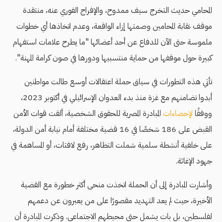
المحامي حديث التخرج سيف ممدوح، والإفراج الفوري عنه، منتقدة
موقف نقابة المحامين وصمتها إزاء الواقعة، وعدم اتخاذها أي خطوات
ملموسة حتى الآن للدفاع عن أحد أعضائها "ما يطرح علامات استفهام
كبيرة حول موقفها من حماية منتسبيها ودورها في صون كرامة المهنة".
تأتي هذه التطورات في سياق حملة اعتقالات أوسع طالت مواطنين
أبدوا تضامنهم مع غزة منذ بدء العدوان الإسرائيلي في أكتوبر 2023،
ووفقًا
لإحصاءات
المبادرة المصرية للحقوق الشخصية، ألقت قوات الأمن
القبض على 186 شخصًا في 16 قضية مختلفة أمام نيابة أمن الدولة،
على خلفية أنشطة سلمية شملت التظاهر، رفع لافتات، أو المساهمة في
جهود الإغاثة.
وأشارت المبادرة إلى أن الحملة اتخذت منحى أكثر خطورة مع القضية
الأخيرة، حيث لم يعد التهديد مقصورًا على من يعبرون عن دعمهم
لفلسطين، بل بات يشمل حتى محيطهم الاجتماعي. وذكرت المبادرة أن