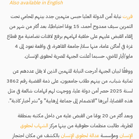
Also available in English
قررت
نيابة أمن الدولة العليا حبس متهمين جدد بينهم المحامي تحت
التمرين سيف ممدوح أحمد، 15 يومًا احتياطيًا، بعد أكثر من شهر من
إلقاء القبض عليهم على خلفية اتهامهم برفع لافتات تضامنية مع قطاع
غزة في أماكن عامة، منها سلالم جامعة القاهرة، في واقعة تعود إلى 4
مايو/أيار الماضي، حسبما أعلنت الجبهة المصرية لحقوق الإنسان.
ووفقًا لبيان الجبهة أدرجت النيابة المتهمين الذين لا يقل عددهم عن
ثمانية شباب، من بينهم طلاب جامعيون، على ذمة القضية رقم 3862
لسنة 2025 حصر أمن دولة عليا، ووجهت لهم اتهامات شائعة في مثل
هذه القضايا، أبرزها "الانضمام إلى جماعة إرهابية" و"نشر أخبار كاذبة".
وبعد أكثر من 20 يومًا من القبض عليه من داخل مكتبه بمنطقة
المطرية، طالبت منظمات حقوقية من بينها مركز
الشهاب لحقوق
الإنسان
ومؤسسة
عدالة لحقوق الإنسان
بالكشف عن مكان احتجاز