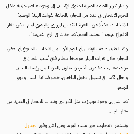
وأشار تقرير المنظمة المصرية لحقوق الإنسان إلى وجود عناصر حزبية داخل
الحرم الانتخابي في عدد من اللجان بالمخالفة لقواعد الهيئة الوطنية
للانتخابات. فضلًا عن ظاهرة التكدس المروري والبشري أمام بعض مقار
الاقتراع نتيجة "الحشد المنظم، كما حدث في المرج القديمة".
وأكد التقرير ضعف الإقبال في اليوم الأول من انتخابات الشيوخ في بعض
اللجان خلال فترات النهار، موضحًا انتظام فتح أغلب اللجان في
مواعيدها المحددة دون تأخير، والتعاون الملحوظ من رؤساء اللجان
ورجال الأمن في تسهيل دخول الناخبين، خصوصًا كبار السن وذوي
الهمم.
كما أشار إلى وجود تجهيزات مثل الكراسي وتندات للانتظار في العديد من
مقار اللجان.
وتستمر الانتخابات حتى مساء اليوم، ومن المقرر وفق
الجدول