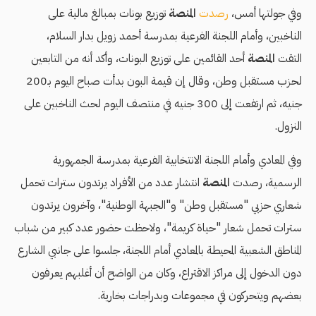
وفي جولتها أمس،
رصدت
المنصة
توزيع بونات بمبالغ مالية على
الناخبين، وأمام اللجنة الفرعية بمدرسة أحمد زويل بدار السلام،
التقت
المنصة
أحد القائمين على توزيع البونات، وأكد أنه من التابعين
لحزب مستقبل وطن، وقال إن قيمة البون بدأت صباح اليوم بـ200
جنيه، ثم ارتفعت إلى 300 جنيه في منتصف اليوم لحث الناخبين على
النزول.
وفي المعادي وأمام اللجنة الانتخابية الفرعية بمدرسة الجمهورية
الرسمية، رصدت
المنصة
انتشار عدد من الأفراد يرتدون سترات تحمل
شعاري حزبي "مستقبل وطن" و"الجبهة الوطنية"، وآخرون يرتدون
سترات تحمل شعار "حياة كريمة"، ولاحظت حضور عدد كبير من شباب
المناطق الشعبية المحيطة بالمعادي أمام اللجنة، جلسوا على جانبي الشارع
دون الدخول إلى مراكز الاقتراع، وكان من الواضح أن أغلبهم يعرفون
بعضهم ويتحركون في مجموعات وبدراجات بخارية.