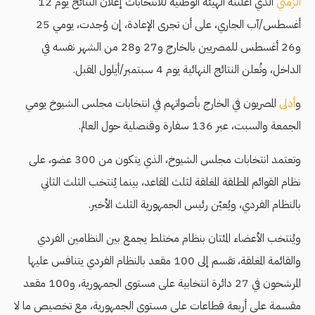
الزمني
الذي أعلنته الهيئة الوطنية للانتخابات إعلان النتائج يوم 12
أغسطس/آب الجاري، على أن تجرى الإعادة، إن وُجدت، يومي 25
و26 أغسطس للمصريين بالخارج و27 و28 من الشهر نفسه في
الداخل، وتُعلن النتائج النهائية يوم 4 سبتمبر/أيلول المقبل.
و
أدلى
المصريون في الخارج بأصواتهم في انتخابات مجلس الشيوخ يومي
الجمعة والسبت، عبر 136 سفارة وقنصلية حول العالم.
وتعتمد انتخابات مجلس الشيوخ، الذي يتكون من 300 عضو، على
نظام القوائم المطلقة المغلقة لثلث المقاعد، بينما يُنتخب الثلث الثاني
بالنظام الفردي، ويُعيّن رئيس الجمهورية الثلث الأخير.
ويُنتخب الأعضاء المئتان بنظام مختلط يجمع بين النظامين الفردي
والقائمة المغلقة، تقسم إلى 100 مقعد بالنظام الفردي يتنافس عليها
المرشحون في 27 دائرة انتخابية على مستوى الجمهورية، و100 مقعد
مقسمة على أربعة قطاعات على مستوى الجمهورية، مع تخصيص ما لا