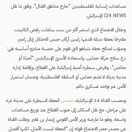
مساعدات إنسانية للفلسطينيين "خارج مناطق القتال"، وفق ما نقل
I24 NEWS الإسرائيلي.
وخلال الاجتماع الذي استمر أكثر من ست ساعات، رفض الكابينت
مقترحًا بخطة بديلة قدمها رئيس أركان جيش الاحتلال إيال زامير،
وصوّت لصالح خطة نتنياهو التي تقوم على خمسة مبادئ أساسية هي:
نزع سلاح حركة حماس، واستعادة الأسرى الإسرائيليين "أحياءً أو
جثامين"، وفرض سيطرة أمنية إسرائيلية على القطاع، وإقامة إدارة
مدنية بديلة لا تضم حماس أو السلطة الفلسطينية، وضمان استمرار
الأمن عبر تواجد عسكري دائم.
وبحسب القناة 14 الإسرائيلية،
تتضمن
الخطة السيطرة على مدينة غزة
على مراحل، مع نقل السكان إلى جنوب القطاع بعد توزيع مساعدات
واسعة، وهو ما عارضه وزير الأمن القومي إيتمار بن غفير. ونقلت القناة
عن مصدر حضر الاجتماع قوله إن "الخطة ليست الأمثل، لكنها أفضل