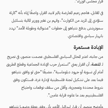
قرار مجلس الوزراء".
في المقابل، هاجم زعيم المعارضة يائير لابيد القرار، واصفًا إياه بأنه "كارثة
ستؤدي إلى المزيد من الكوارث"، واتهم بن غفير ووزير المالية بتسلئيل
سموتريتش بدفع نتنياهو إلى خطوات "عشوائية وطويلة الأمد" تهدد
بانهيار سياسي واقتصادي.
الإبادة مستمرة
من جانبه، اعتبر المحلل السياسي الفلسطيني عصمت منصور، في تصريح
لـ
المنصة
، أن القرار يعني "استمرار حرب الإبادة الجماعية وقطع الطريق
أمام أي تسوية أو جهود دبلوماسية"، مضيفًا "حتى لو وافق نتنياهو
فيما بعد على تشكيل لجنة فلسطينية لإدارة غزة، فستكون وفق
شروط محددة وتعجيزية، وأقل من سقف توقعات واحتياج
الفلسطينييم بعد ما عانوه قرابة عامين".
وأوضح منصور أن قرار إسرائيل الأخير يأتي وفق خطة وضعها نتنياهو