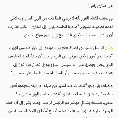
من مقترح زامير".
ووصفت القناة القرار بأنه لا يرضي قطاعات من الرأي العام الإسرائيلي
لعدم تضمينه تشجيع "هجرة الفلسطينيين إلى الخارج"، لكنها اعتبرت
أن زيادة الضغط العسكري قد تسرع في إطلاق سراح الأسرى.
وقال
المراسل السياسي للقناة يعقوب باردوجو، إن قرار مجلس الوزراء
"يتجه نحو أمور لم نكن نعرفها من قبل، ويجب أن نبدأ بالبند الخامس
الذي ينص جوهريًا على أنه سينقل المسؤولية في قطاع غزة فورًا إلى
هيئة مدنية لا تتضمن حماس أو السلطة، بعد القضاء على حماس".
وأضاف باردوجو "نتحدث منذ أشهر عن هيئة إماراتية-سعودية تُعنى
بالقضية المدنية في غزة، الخطة التي أقرّها مجلس الوزراء، على حدّ
علمي، مُنسقة بشكلٍ مباشر مع الرئيس ترامب، وهذا يُشير إلى أن خطة
الهجرة الطوعية التي يُريدها بشدة ستُدمج أيضًا في المادة الخامسة من