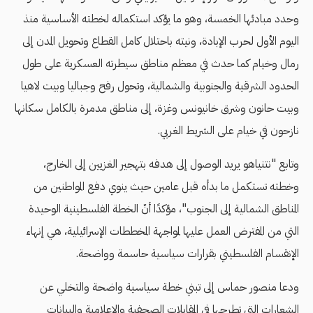
وحدد مبادئها الخمسة، وهو ما يؤكد استكماله لخطته الأساسية منذ
اليوم الأول لحرب الإبادة، ونيته باحتلال كامل القطاع وتحويل المدن إلى
رمال وخيام كما حدث في معظم مناطق سيطرته العسكرية على طول
الحدود الشرقية والجنوبية والشمالية، وتحول رفح وجباليا وبيت لاهيا
وبيت حانون وشرق خانيونس وغزة، إلى مناطق مدمرة بالكامل سكانها
نازحون في خيام على الشريط الغربي.
وتابع "نتنياهو يريد الوصول إلى هدفه بتهجير الغزيين إلى الخارج،
وخطته تستكمل ما بدأه قبل عامين حيث ينوي دفع المواطنين من
المناطق الشمالية إلى الجنوب"، مؤكدًا أنّ الخطة الفلسطينية الوحيدة
التي من المفترض العمل عليها لمواجهة المخططات الإسرائيلية، هي إنهاء
الإنقسام الفلسطيني بقرارات سياسية حاسمة وواضحة.
ودعا منصور حماس إلى تبني خطة سياسية واضحة والتخلي عن
الشعارات التي تطرحها في المقابلات الصحفية والإعلامية والبيانات