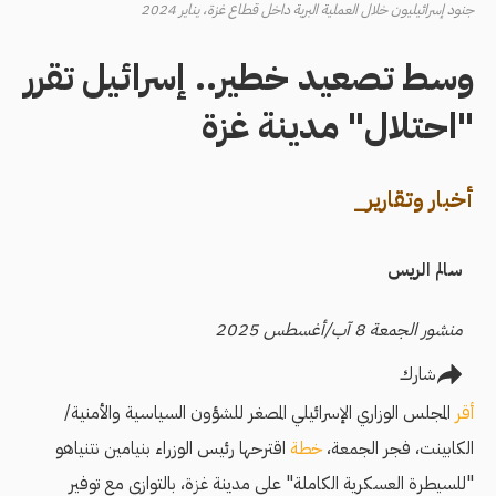
جنود إسرائيليون خلال العملية البرية داخل قطاع غزة، يناير 2024
وسط تصعيد خطير.. إسرائيل تقرر
"احتلال" مدينة غزة
أخبار وتقارير_
سالم الريس
منشور الجمعة 8 آب/أغسطس 2025
شارك
أقر
المجلس الوزاري الإسرائيلي المصغر للشؤون السياسية والأمنية/
الكابينت، فجر الجمعة،
خطة
اقترحها رئيس الوزراء بنيامين نتنياهو
"للسيطرة العسكرية الكاملة" على مدينة غزة، بالتوازي مع توفير