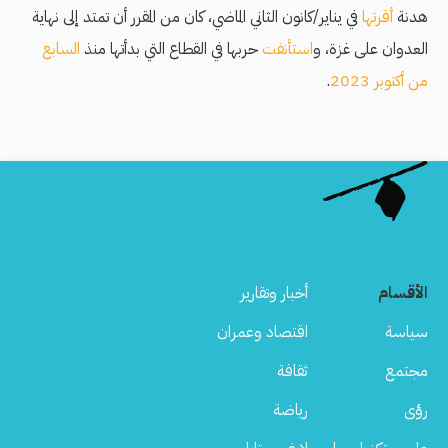
هدنة
أقرتها
في يناير/كانون الثاني الماضي، كان من المقرر أن تمتد إلى نهاية
العدوان على غزة، و
استأنفت
حربها في القطاع التي بدأتها منذ
السابع
من أكتوبر 2023
.
الأقسام
أخبار وتقارير
سياسة
اقتصاد وعمران
مجتمع
ثقافة
رؤى
رياضة