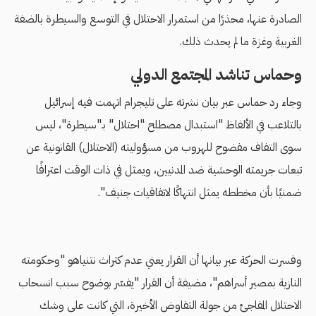
الصادرة عنها، محذرًا من استمرار الاحتلال في التوسع والسيطرة بالضفة
الغربية وغزة ما لم يحدث ذلك.
وحماس تناشد المجتمع الدولي
وجاء رد حماس عبر بيان نشرته على تليجرام اتهمت فيه إسرائيل
بالتلاعب في الألفاظ "استبدال مصطلح "احتلال" بـ"سيطرة"، ليس
سوى التفاف مفضوح للهروب من مسؤوليته (الاحتلال) القانونية عن
تبعات جريمته الوحشية ضد المدنيين، ويمثل في ذات الوقت اعترافًا
ضمنيًا بأن مخططه يمثل انتهاكًا لاتفاقيات جنيف".
وفسرت الحركة عبر بيانها أن القرار يعني عدم كتراث نتنياهو "وحكومته
النازية بمصير أسراهم"، مضيفة أن القرار "يفسّر بوضوح سبب انسحاب
الاحتلال المفاجئ من جولة التفاوض الأخيرة، التي كانت على وشك