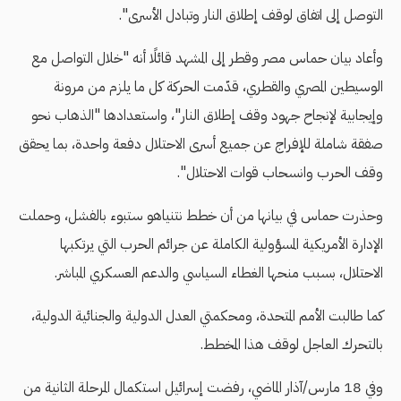
التوصل إلى اتفاق لوقف إطلاق النار وتبادل الأسرى".
وأعاد بيان حماس مصر وقطر إلى المشهد قائلًا أنه "خلال التواصل مع
الوسيطين المصري والقطري، قدّمت الحركة كل ما يلزم من مرونة
وإيجابية لإنجاح جهود وقف إطلاق النار"، واستعدادها "الذهاب نحو
صفقة شاملة للإفراج عن جميع أسرى الاحتلال دفعة واحدة، بما يحقق
وقف الحرب وانسحاب قوات الاحتلال".
وحذرت حماس في بيانها من أن خطط نتنياهو ستبوء بالفشل، وحملت
الإدارة الأمريكية المسؤولية الكاملة عن جرائم الحرب التي يرتكبها
الاحتلال، بسبب منحها الغطاء السياسي والدعم العسكري المباشر.
كما طالبت الأمم المتحدة، ومحكمتي العدل الدولية والجنائية الدولية،
بالتحرك العاجل لوقف هذا المخطط.
وفي 18 مارس/آذار الماضي، رفضت إسرائيل استكمال المرحلة الثانية من