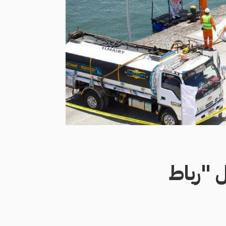
 لـ50%.. عمال "رباط