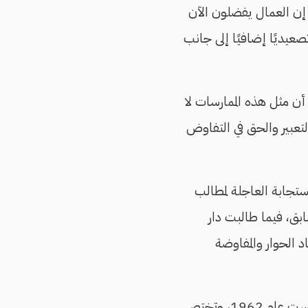
ن العمال يفضلون الآن
عيديًا إضافيًا إلى جانب
أن مثل هذه الممارسات لا
التعبير والحق في التفاوض
استجابة العاجلة لمطالب
ابق، فيما طالبت دار
د الحوار والمفاوضة
القناة لرباط وأنوار السفن هي إحدى الشركات التابعة لهيئة قناة السويس، وتأسست عام 1962، وتختص