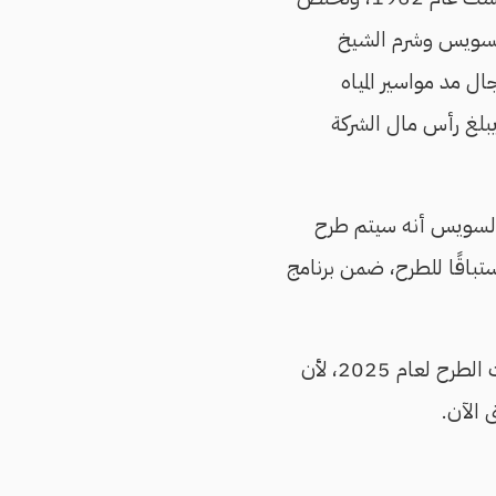
السويس وشرم الشيخ
ل مد مواسیر المیاه
ومواسیر الغاز تحت الأرض والماء على أعماق تصل 35 مترًا، ويبلغ رأس مال الشركة
السويس أنه سيتم طرح
ستباقًا للطرح، ضمن برنامج
صحفية، في يوليو/تموز 2024 إن هيئة قناة السويس أجلت الطرح لعام 2025، لأن
 الآن.