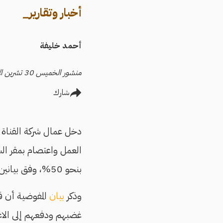
أخبار وتقارير_
أحمد خليفة
منشور الخميس 30 تشرين الأول/أكتوبر 2025
شارك
دخل عمال شركة القناة 
العمل واعتصام بمقر الشر
بنحو 50%، وفق بيانين أصدرتهما المفوضية المصرية للحقوق والحريات، ودار الخدمات النقابية والعمالية.
وذكر
بيان
المفوضية أن ق
غضبهم ودفعهم إلى الاع