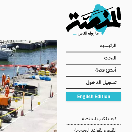
Main
الرئيسية
navigation
البحث
أنشئ قصة
تسجيل الدخول
English Edition
Secondary
كيف تكتب للمنصة
Navigation
القيم والقواعد التحريرية