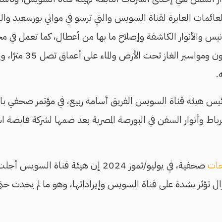
عائمات العابرة لقناة السويس والتي ترسو في مواني بورسعيد و
نیس والأنوار الكاشفة وإصلاح ما بھا من أعطال، كما تعمل في مجا
وكابلات الكھرباء والتلیفون 
يس هيئة قناة السويس الفريق أسامة ربيع، في مؤتمر صحفي ب
لرباط وأنوار السفن في البورصة المصرية بعد ضمها لشركة قابضة ا
حات
تزال تؤثر بشدة على قناة السويس وإيراداتها، وهو ما لم يحدث حتى