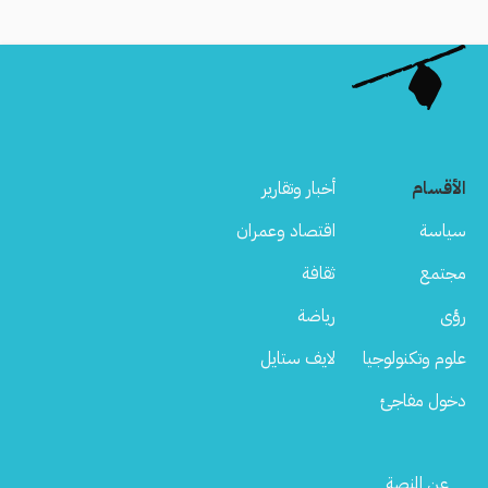
الأقسام
أخبار وتقارير
سياسة
اقتصاد وعمران
مجتمع
ثقافة
رؤى
رياضة
علوم وتكنولوجيا
لايف ستايل
دخول مفاجئ
Footer
عن المنصة