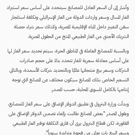
وأشار إلى أن السعر العادل للمصانع سيتحدد على أساس سعر استيراد
الغاز المسال وسعر واردات الدولة من الغاز الإسرائيلي وتكلفة استئجار
سفن التغييز داخل المياه الإقليمية المصرية، وكذلك سعر شراء حصلة
الشريك الأجنبي من الغاز الطبيعي المنتج من الحقول المصرية.
وبالنسبة للمصانع العاملة في المناطق الحرة، سيتم تحديد سعر الغاز لها
على أساس معادلة سعرية للغاز تتحدد بناءً على حجم صادرات
الشركات وسعر بيع منتجاتها عالميًا وبالتحديد شركات الأسمدة، وبالتالي
التسعير الخاص بتلك المصانع سيكون مختلف عن المصانع التي توجه
إنتاجها بالكامل للسوق المحلية، حسب المصدر.
وبدأت وزارة البترول في تطبيق الدولار الإضافي على سعر الغاز للمصانع،
ويقول المصدر "بعض المصانع طالبت بإلغاء تضمين الدولار الإضافي على
الفاتورة، لكن قطاع البترول يرى أن فارق التكلفة توفير الغاز الطبيعي
وسعر البيع بات يعاني من فجوة متزايدة سنوياً".