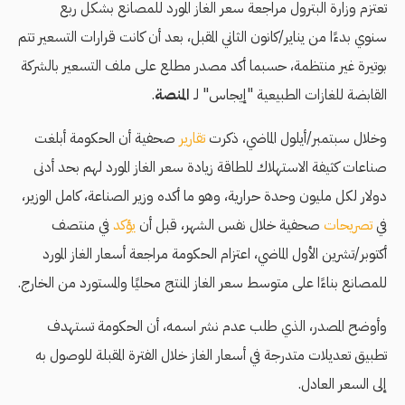
تعتزم وزارة البترول مراجعة سعر الغاز المورد للمصانع بشكل ربع
سنوي بدءًا من يناير/كانون الثاني المقبل، بعد أن كانت قرارات التسعير تتم
بوتيرة غير منتظمة، حسبما أكد مصدر مطلع على ملف التسعير بالشركة
القابضة للغازات الطبيعية "إيجاس" لـ
المنصة
.
وخلال سبتمبر/أيلول الماضي، ذكرت
تقارير
صحفية أن الحكومة أبلغت
صناعات كثيفة الاستهلاك للطاقة زيادة سعر الغاز المورد لهم بحد أدنى
دولار لكل مليون وحدة حرارية، وهو ما أكده وزير الصناعة، كامل الوزير،
في
تصريحات
صحفية خلال نفس الشهر، قبل أن
يؤكد
في منتصف
أكتوبر/تشرين الأول الماضي، اعتزام الحكومة مراجعة أسعار الغاز المورد
للمصانع بناءًا على متوسط سعر الغاز المنتج محليًا والمستورد من الخارج.
وأوضح المصدر، الذي طلب عدم نشر اسمه، أن الحكومة تستهدف
تطبيق تعديلات متدرجة في أسعار الغاز خلال الفترة المقبلة للوصول به
إلى السعر العادل.