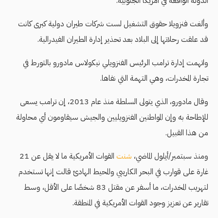
الدولة الواقعة في أمريكا الجنوبية.
وألغت فنزويلا حقوق التشغيل لست شركات طيران دولية كبرى كانت
قد علقت رحلاتها إلى البلاد بعد تحذير إدارة الطيران الفيدرالية.
واتهمت إدارة ترامب الرئيس الفنزويلي نيكولاس مادورو بالتورط في
تجارة المخدرات، وهي التهمة التي نفاها.
وقال مادورو، الذي يتولى السلطة منذ عام 2013، إن ترامب يسعى
للإطاحة به وإن المواطنين الفنزويليين والجيش سيقاومون أي محاولة
من هذا القبيل.
ومنذ سبتمبر/أيلول الماضي،
شنت
القوات الأمريكية ما لا يقل عن 21
غارة على قوارب في البحر الكاريبي والمحيط الهادئ قالت إنها تستخدم
لتهريب المخدرات، ما أسفر عن مقتل 83 شخصًا على الأقل، وسط
تقارير عن تعزيز وجود القوات الأمريكية في المنطقة.