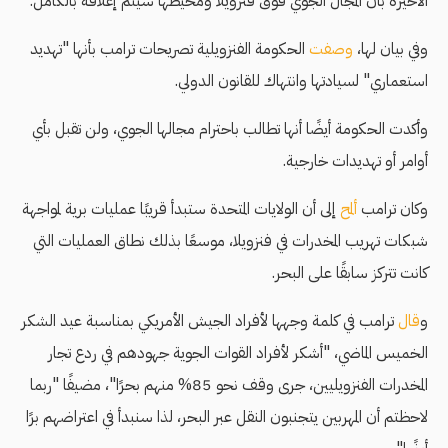
الأخيرة بأن المجال الجوي فوق فنزويلا ومحيطها سيتم إغلاقه بالكامل.
وفي بيان لها،
وصفت
الحكومة الفنزويلية تصريحات ترامب بأنها "تهديد
استعماري" لسيادتها وانتهاك للقانون الدولي.
وأكدت الحكومة أيضًا أنها تطالب باحترام مجالها الجوي، ولن تقبل بأي
أوامر أو تهديدات خارجية.
وكان ترامب
ألمح
إلى أن الولايات المتحدة ستبدأ قريبًا عمليات برية لمواجهة
شبكات تهريب المخدرات في فنزويلا، موسعًا بذلك نطاق العمليات التي
كانت تتركز سابقًا على البحر.
و
قال
ترامب في كلمة وجهها لأفراد الجيش الأمريكي بمناسبة عيد الشكر
الخميس الماضي، "أشكر لأفراد القوات الجوية جهودهم في ردع تجار
المخدرات الفنزويليين، جرى وقف نحو 85% منهم بحرًا"، مضيفًا "ربما
لاحظتم أن المهربين يتجنبون النقل عبر البحر، لذا سنبدأ في اعتراضهم برًا