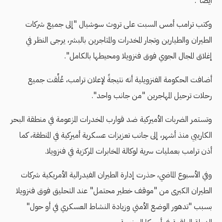
أيضًا".
وكتب ترامب أمس السبت على تروث سوشيال "إلى جميع شركات
الطيران والطيارين وتجار المخدرات والمتاجرين بالبشر، يرجى النظر في
إغلاق المجال الجوي فوق فنزويلا ومحيطها بالكامل".
أضافت الحكومة الفنزويلية أنه نتيجةً لإعلان ترامب، عُلِّقت جميع
رحلات ترحيل المهاجرين "من جانب واحد".
وتستمر الضربات الأميركية ضد قوارب المخدرات المزعومة في منطقة البحر
الكاريبي منذ أشهر، إلى جانب تعزيزات عسكرية أميركية في المنطقة، كما
أذن ترامب بعمليات سرية لوكالة المخابرات المركزية في فنزويلا.
وفي الأسبوع الماضي، حذرت إدارة الطيران الفيدرالية الأمريكية شركات
الطيران الكبرى من "موقف خطير محتمل" عند التحليق فوق فنزويلا
بسبب "تدهور الوضع الأمني ​​وزيادة النشاط العسكري في أو حول"