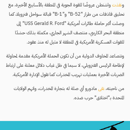
و
نفذت
واشنطن عروضًا للقوة الجوية في المنطقة بالأسابيع الأخيرة، مع
تحليق قاذفات من طراز "B-52" و"B-1" قبالة سواحل فنزويلا، كما
وصلت أكبر حاملة طائرات أمريكية "USS Gerald R. Ford" إلى
منطقة البحر الكاريبي، منتصف الشهر الجاري، مكملة بذلك حشدًا
للقوات العسكرية الأمريكية في المنطقة لا مثيل له منذ عقود.
وتتصاعد المخاوف الدولية من أن تكون الحملة الأمريكية مقدمة لمحاولة
لإطاحة الرئيس الفنزويلي، لا سيما في ظل غياب دلائل معلنة على ارتباط
الضربات الأخيرة بعمليات تهريب المخدرات كما تقول الإدارة الأمريكية.
من ناحيته،
نفى
مادورو أي صلة له بتجارة المخدرات، واتهم الولايات
المتحدة بـ"اختلاق" حرب ضده.