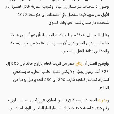
وصول 5 شحنات غاز مسال إلى المياه الإقليمية المصرية خلال العشرة أيام
الأولى من مايو، فيما ستصل باقي الشحنات إلى متوسط 8 لـ10
شحنات غاز مسال لسد احتياجات السوق.
وقال المصدر إن 70% من التعاقدات البترولية تأتي عبر أسواق عربية
خاصة من دول الجوار، دون أن يسمها، للاستفادة من قرب المسافة
وانخفاض تكلفة النقل والشحن.
وأوضح المصدر أن
إنتاج
مصر من الزيت الخام يتراوح حاليًا بين 500 إلى
525 ألف برميل يوميًا، ولا يكفي لتلبية الطلب المحلي، ما يستدعي
استيراد كميات إضافية تقارب 200 إلى 250 ألف برميل يوميًا من
الخارج.
و
نشرت
الجريدة الرسمية في 3 مايو الجاري، قرار رئيس مجلس الوزراء
رقم 1306 لسنة 2026، بزيادة أسعار الغاز الطبيعي المورَّد لعدد من