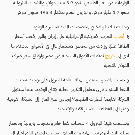
الواردات من الغاز الطبيعي بنحو 3.9 مليار دولار، والمنتجات البترولية
بنحو 1.7 مليار دولار، والبترول الخام بمقدار 495.3 مليون دولار.
وجاءت تلك الزيادة في المخصصات المالية لاستيراد الوقود
في
أعقاب
الحرب الأمريكية الإسرائيلية على إيران والتي رفعت أسعار
الطاقة عالميًا وزادت من مخاطر الاستثمار المالي في الأسواق الناشئة، ما
أدى إلى
خروج
تدفقات الأموال الساخنة من مصر وارتفاع سعر صرف
الدولار بالتبعية.
وبحسب المصدر، ستعمل الهيئة العامة للبترول على توجيه شحنات
النفط المستوردة إلى معامل التكرير المحلية لإنتاج الوقود، بينما ستتولى
الشركة القابضة للغازات الطبيعية/إيجاس ضخ الغاز إلى الشبكة القومية
ومنها إلى القطاعات الاستهلاكية والإنتاجية.
وتسلمت هيئة البترول 4 شحنات نفط خام ومنتجات بترولية وبانتظار
تسلم ثلاث أخرى قبل نهاية مايو الجاري، بحسب المصدر الذي أشار إلى