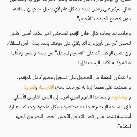
بقائي التركيز على رفض بلاده بشكل عام لأي تدخل أجنبي في المنطقة،
دون توضيح قصده بـ"الأجنبي".
وجاءت تصريحات بقائي خلال المؤتمر الصحفي الذي عقده أمس الاثنين
لتحمل أكثر من تأويل، إذ أكد بقائي على موقف بلاده بشأن أمن المنطقة،
وفي نفس الوقت أكد على "الاحترام المتبادل" بين بلاده ومصر، وفقًا لما
نقلته وكالة الأنباء الرسمية/إرنا.
ولم تتمكن
المنصة
من الحصول على تسجيل مصور كامل للمؤتمر،
واعتمدت على تغطية إرنا له عبر ثلاث نسخ؛
الفارسية
و
العربية
و
الإنجليزية
. وبينما بدا التقرير العربي أقرب إلى النص الفارسي الأصلي،
فإن النسخة الإنجليزية جاءت مختصرة بشكل ملحوظ وحذفت عبارة
أساسية تشدد على رفض التدخل الأجنبي "بغض النظر عن الجهة
المنفذة".