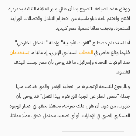
ووفق هذه الصياغة للتصريح بدا أن بقائي يدير العلاقة الثنائية بحذر؛ إذ
افتتح واختتم بلغة دبلوماسية عن الاحترام المتبادل والاتصالات الوزارية
المستمرة، وتجنب تمامًا تسمية مصر كتهديد.
أما استخدام مصطلح "القوات الأجنبية" وإدانة "التدخل الخارجي"
فلهما وقع خاص في
الخطاب
السياسي الإيراني، إذ غالبًا ما
يُستخدمان
ضد الولايات المتحدة وإسرائيل، ما قد يوحي بأن مصر ليست الهدف
المقصود.
وبالرجوع للنسحة الإنجليزية من تغطية المؤتمر، والذي حُذفت منها
جملة "بغض النظر عن الجهة التي تقوم بهذا الفعل" قد يوحي بأن
طهران، من دون أن تقول ذلك صراحة، تحتفظ بحقها في اعتبار الوجود
العسكري المصري في الإمارات، أو أي تصعيد محتمل لاحق، عملًا عدائيًا.