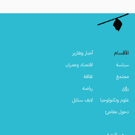
الأقسام
أخبار وتقارير
سياسة
اقتصاد وعمران
مجتمع
ثقافة
رؤى
رياضة
علوم وتكنولوجيا
لايف ستايل
دخول مفاجئ
Footer
عن المنصة