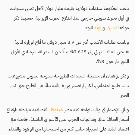
باعت الحكومة سندات دولارية بقيمة مليار دولار لأجل ثماني سنوات،
في أول تحرك تمويلي خارجي منذ اندلاع الحرب الإيرانية، حسبما ذكر
موقعا
الشرق
و
زاوية
اليوم.
وبلغت طلبات الاكتتاب أكثر من 3.9 مليار دولار، ما أتاح لوزارة المالية
تقليص العائد النهائي إلى 7.625% بدلًا من السعر الاسترشادي الأولي
الذي دار حول 8%.
وذكر الموقعان أن حصيلة السندات المطروحة ستوجه لتمويل مشروعات
ذات طابع اجتماعي، لكن لم تصدر وزارة المالية بيانًا عن الطرح حتى نشر
الخبر.
ويأتي الإصدار في وقت تواجه فيه مصر
ضغوطًا
اقتصادية مرتبطة بارتفاع
أسعار الطاقة عالميًا وتداعيات الحرب على الأسواق الناشئة، خاصة مع
اعتماد البلاد على استيراد جانب كبير من احتياجاتها من الوقود والغذاء.